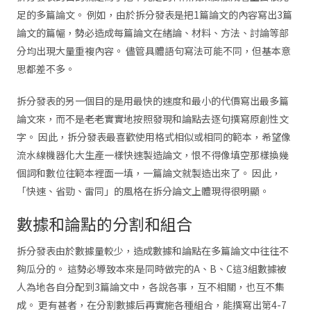
足的多篇論文。 例如，由於拆分發表是把1篇論文的內容寫出3篇
論文的篇幅，勢必造成每篇論文在緒論、材料、方法、討論等部
分均出現大量重複內容。 儘管具體語句寫法可能不同，但基本意
思都差不多。
拆分發表的另一個目的是用最快的速度和最小的代價寫出最多篇
論文來，而不是老老實實地按照發現和論點去逐句撰寫原創性文
字。 因此，拆分發表最喜歡使用格式相似或相同的範本，希望像
流水線機器化大生產一樣快速製造論文，恨不得像填空那樣換幾
個詞和數位往範本裡面一填，一篇論文就製造出來了。 因此，
「快速、省勁、雷同」的風格在拆分論文上體現得很明顯。
數據和論點的分割和組合
拆分發表由於數據量較少，造成數據和論點在多篇論文中往往不
夠瓜分的。 這勢必導致本來是同時做完的A、B、C這3組數據被
人為地各自分配到3篇論文中，各說各事，互不相關，也互不集
成。 更有甚者，在分割數據后再實施各種組合，能撰寫出第4-7