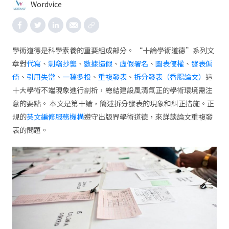
Wordvice
學術道德是科學素養的重要組成部分。 “十論學術道德”系列文
章對
代寫
、
剽竊抄襲
、
數據造假
、
虛假署名
、
圖表侵權
、
發表偏
倚
、
引用失當
、
一稿多投
、
重複發表
、
拆分發表（香腸論文）
這
十大學術不端現象進行剖析，總結建設風清氣正的學術環境需注
意的要點。 本文是第十論，簡述拆分發表的現象和糾正措施。正
規的
英文編修服務機構
遵守出版界學術道德，來詳談論文重複發
表的問題。