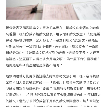
拆分發表又稱香腸論文，意為把本應在一篇論文中發表的內容像
切香腸一樣細分成多篇論文發表，用以增加論文數量。 人們經常
會發現這樣的現象，某人發表了一篇燃料組分A的論文，過幾個
星期又發表了一篇燃料組分B的，再過幾個星期又發表了一篇燃
料組分C的。 這幾篇論文從格式到內容看上去都差不多。 人們不
禁疑惑：這麼發下去得出多少篇論文啊！ 為什麼不合併發表呢？
這到底是科研高產呢還是學術不端呢？
這個問題就好比用學術道德去約束參考文獻引用一樣，容易觸發
某些科研人員的敏感神經——「我引用什麼參考文獻你也要管？
我論文想寫什麼課題你也要管？ 我想發長的就發長的，想發短的
就發短的！ 」檢視拆分發表其實並不會破壞學術自由。 題材龐大
的論文，當然必須拆分成若干篇系列論文單獨發表，無人否認這
種必要性。 然而，在論文切分的問題上，確實會存在學術不端，