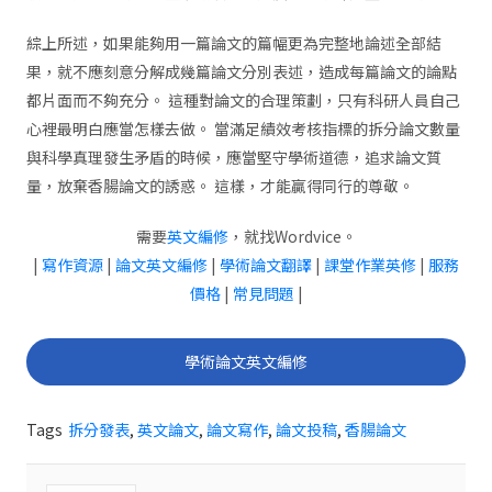
綜上所述，如果能夠用一篇論文的篇幅更為完整地論述全部結
果，就不應刻意分解成幾篇論文分別表述，造成每篇論文的論點
都片面而不夠充分。 這種對論文的合理策劃，只有科研人員自己
心裡最明白應當怎樣去做。 當滿足績效考核指標的拆分論文數量
與科學真理發生矛盾的時候，應當堅守學術道德，追求論文質
量，放棄香腸論文的誘惑。 這樣，才能贏得同行的尊敬。
需要
英文編修
，就找Wordvice。
|
寫作資源
|
論文英文編修
|
學術論文翻譯
|
課堂作業英修
|
服務
價格
|
常見問題
|
學術論文英文編修
Tags
拆分發表
,
英文論文
,
論文寫作
,
論文投稿
,
香腸論文