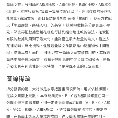
篇論文來，分別論述A與B比較、A與C比較、B與C比較、A與B和
C比較。 本來只寫第7篇這一篇論文就可以了，經過這樣的操作卻
能寫出7篇論文來，而且竟然還能夠對這種「精細化」發表方式冠
以「學風嚴謹、絲絲入扣」的美名。 這種把數據先分割到最小單
元，然後再把數據變著花樣進行排列組合地比較的做法，確實把
有限的數據利用到了最大化，能夠產生最大數量的論文，看上去
花裡胡哨，無比複雜，但是這些論文多數都是中間產物或中間過
程，結論具有片面性。 裡面只有一篇論文是完整有用的，其餘幾
篇基本都是垃圾論文。 這種分割組合的中間步驟堆砌發表，是拆
分發表具有迷惑性的一大特徵，也是學風不正的典型表現。
圖線稀疏
拆分發表的第三大特徵是故意把圖畫得很稀疏，用以佔據版面，
在論文頁面上充數。 本來能夠把A、B、C這3組數據都畫在同一
張圖中也不顯得擁擠，卻一定要拆開畫成7張圖（A、B、C、A和
B、A和C、B和C、A和B與C），導致每張圖稀稀拉拉，非常空
曠，在版面上卻又大量堆砌插圖，違反簡潔精鍊完整的原則。