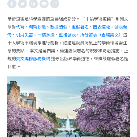
學術道德是科學素養的重要組成部分。 “十論學術道德”系列文
章對
代寫
、
剽竊抄襲
、
數據造假
、
虛假署名
、
圖表侵權
、
發表偏
倚
、
引用失當
、
一稿多投
、
重複發表
、
拆分發表（香腸論文）
這
十大學術不端現象進行剖析，總結建設風清氣正的學術環境需注
意的要點。 本文是第四論，簡述虛假署名的現象和防治措施。正
規的
英文編修服務機構
遵守出版界學術道德，來詳談虛假署名是
什麼 。