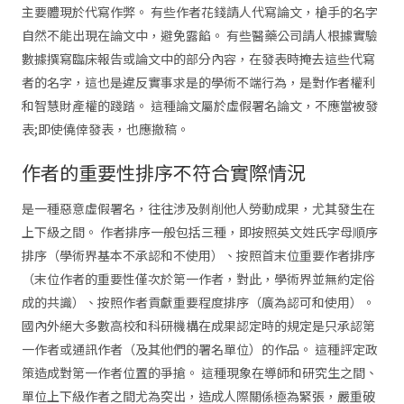
主要體現於代寫作弊。 有些作者花錢請人代寫論文，槍手的名字
自然不能出現在論文中，避免露餡。 有些醫藥公司請人根據實驗
數據撰寫臨床報告或論文中的部分內容，在發表時掩去這些代寫
者的名字，這也是違反實事求是的學術不端行為，是對作者權利
和智慧財產權的踐踏。 這種論文屬於虛假署名論文，不應當被發
表;即使僥倖發表，也應撤稿。
作者的重要性排序不符合實際情況
是一種惡意虛假署名，往往涉及剝削他人勞動成果，尤其發生在
上下級之間。 作者排序一般包括三種，即按照英文姓氏字母順序
排序（學術界基本不承認和不使用）、按照首末位重要作者排序
（末位作者的重要性僅次於第一作者，對此，學術界並無約定俗
成的共識）、按照作者貢獻重要程度排序（廣為認可和使用）。
國內外絕大多數高校和科研機構在成果認定時的規定是只承認第
一作者或通訊作者（及其他們的署名單位）的作品。 這種評定政
策造成對第一作者位置的爭搶。 這種現象在導師和研究生之間、
單位上下級作者之間尤為突出，造成人際關係極為緊張，嚴重破