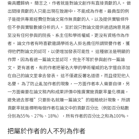
需具體歸納。 簡言之，作者就是對論文創作有直接貢獻的人。 做
出間接貢獻的人只能出現在致謝中，不能成為作者，最典型的例
子是提供專案經費但對論文寫作無貢獻的人，以及提供實驗條件
但不參與實驗數據分析的人。 至於說只對論文提供過諮詢意見甚
至沒有任何參與的院長、系主任和學術權威，更沒有資格作為作
者。 論文作者有時喜歡邀請學術名人掛名擔任所謂榮譽作者，獲
得他們對論文的認可，以便增加發表可能性。 這種做法是明顯的
作弊，因為看過一篇論文並認可，完全不等於參與創作一篇論
文。 更有甚者，有的作者把著名大學的學術權威的名字擅自添加
在自己的論文里拿去發表。 這不僅違反署名道德，而且侵犯他人
名譽。 為了防止亂加作者的現象，一方面作者本人需要自律，另
一方面需要在論文稿內和成果評價中推廣實施貢獻率量化標識，
避免過去那種”只要掛名就賺一篇論文”的粗糙統計現象。 所謂
貢獻率就是標明每個作者在論文中的貢獻百分比（例如百分點數
分別為55%、27%、18%），所有作者的百分比之和為100%。
把屬於作者的人不列為作者