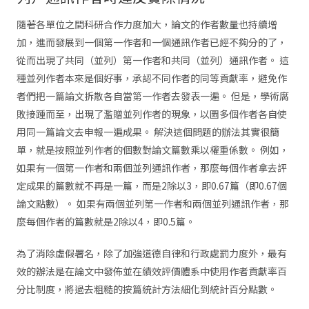
隨著各單位之間科研合作力度加大，論文的作者數量也持續增
加，進而發展到一個第一作者和一個通訊作者已經不夠分的了，
從而出現了共同（並列）第一作者和共同（並列）通訊作者。 這
種並列作者本來是個好事，承認不同作者的同等貢獻率，避免作
者們把一篇論文拆散各自當第一作者去發表一遍。 但是，學術腐
敗接踵而至，出現了濫贈並列作者的現象，以圖多個作者各自使
用同一篇論文去申報一遍成果。 解決這個問題的辦法其實很簡
單，就是按照並列作者的個數對論文篇數乘以權重係數。 例如，
如果有一個第一作者和兩個並列通訊作者，那麼每個作者拿去評
定成果的篇數就不再是一篇，而是2除以3，即0.67篇（即0.67個
論文點數）。 如果有兩個並列第一作者和兩個並列通訊作者，那
麼每個作者的篇數就是2除以4，即0.5篇。
為了消除虛假署名，除了加強道德自律和行政處罰力度外，最有
效的辦法是在論文中發佈並在績效評價體系中使用作者貢獻率百
分比制度，將過去粗糙的按篇統計方法細化到統計百分點數。