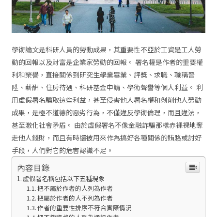
學術論文是科研人員的勞動成果，其重要性不亞於工資是工人勞
動的回報以及財富是企業家勞動的回報。 署名權是作者的重要權
利和榮譽，直接關係到研究生學業畢業、評獎、求職、職稱晉
陞、薪酬、住房待遇、科研基金申請、學術聲譽等個人利益。 利
用虛假署名騙取這些利益，甚至侵害他人署名權和剝削他人勞動
成果，是極不道德的惡劣行為，不僅違反學術倫理，而且違法，
甚至激化社會矛盾。 由於虛假署名不像金融詐騙那樣赤裸裸地奪
走他人錢財，而且有時還被用來作為搞好各種關係的賄賂或討好
手段，人們對它的危害認識不足。
內容目錄
虛假署名稱包括以下五種現象
把不屬於作者的人列為作者
把屬於作者的人不列為作者
作者的重要性排序不符合實際情況