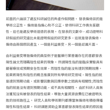
前面的六論談了違反科研誠信的弄虛作假問題。 發表偏倚談的是
學術公正性。 偏倚是指偏心和不公正，使得科研工作喪失客觀
性，這也是違反學術道德的表現。 在發表的文獻中，成功證明科
研假設的研究遠比未能證明假設的研究更多，這就是發表偏倚。
偏倚由兩個原因產生，一個是利益衝突，另一個是認識片面。
由利益衝突導致偏倚的典型例子是醫藥行業普遍存在的喜歡發表
陽性論文而隱瞞陰性結果的現象。 所謂陽性指的是臨床實驗具有
顯著療效或預期安全性效果，而陰性指的是沒有達到預期效應。
如果將陽性和陰性的概念推廣到所有學術研究領域，陽性指的就
是達到預期功能，或影響因數與回應參數之間具有相關性;而陰性
指的就是沒有達到預期功能，或不具有相關性。 由於科研人員無
法獲知沒有被發表的陰性結果，導致大量資源浪費在已被證明失
敗的技術路徑上。 研究人員和學術期刊都應當無偏倚地積極傳播
陽性和陰性結果。 科研課題資助企業喜歡發表陽性結果的原因是