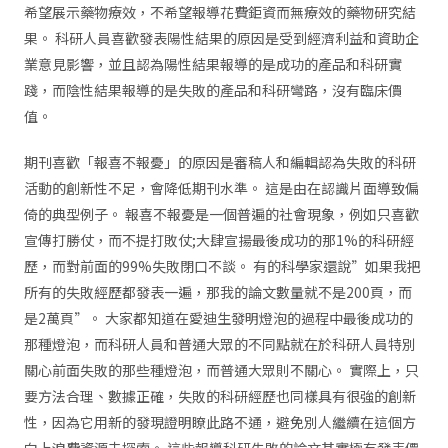
希望展示藥物療效，不希望報導花費鉅資而無療效的藥物研究結
果。 科研人員喜歡發表陽性結果的原因是受到經濟利益和資助企
業意見影響，並且認為陽性結果報導的是成功的產品和科研實
踐，而陰性結果報導的是失敗的產品和科研彎路，沒有臨床價
值。
期刊喜歡「報喜不報憂」的原因是審稿人和編輯認為失敗的科研
活動的創新性不足，會降低期刊水準。 這是由在認識片面導致偏
倚的典型例子。 報喜不報憂是一個普遍的社會現象，例如只喜歡
宣傳打勝仗，而不提打敗仗;大肆宣揚最後成功的那1%的科研經
歷，而對前面的99%失敗閉口不談。 有的科學家還說”如果我把
所有的失敗經歷都發表一遍，那我的論文數量就不是200頁，而
是2萬頁”。 大家都知道在愛迪生發明燈泡的過程中最後成功的
那種燈泡，而科研人員和普通大眾的不同點就在於科研人員特別
關心前面失敗的那些種燈泡，而普通大眾則不關心。 實際上，只
要方法合理、數據正確，失敗的科研經歷也同樣具有很強的創新
性，因為它用新的發現證明瞭此路不通，避免別人繼續在這個方
向上浪費資源去探索。 這些報導科研失敗的論文其實極有發表價