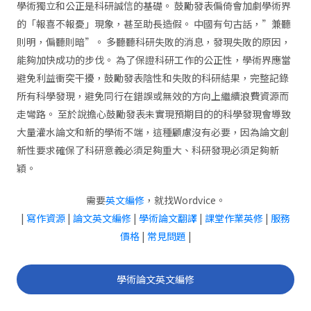
學術獨立和公正是科研誠信的基礎。 鼓勵發表偏倚會加劇學術界
的「報喜不報憂」現象，甚至助長造假。 中國有句古話，”兼聽
則明，偏聽則暗”。 多聽聽科研失敗的消息，發現失敗的原因，
能夠加快成功的步伐。 為了保證科研工作的公正性，學術界應當
避免利益衝突干擾，鼓勵發表陰性和失敗的科研結果，完整記錄
所有科學發現，避免同行在錯誤或無效的方向上繼續浪費資源而
走彎路。 至於說擔心鼓勵發表未實現預期目的的科學發現會導致
大量灌水論文和新的學術不端，這種顧慮沒有必要，因為論文創
新性要求確保了科研意義必須足夠重大、科研發現必須足夠新
穎。
需要
英文編修
，就找Wordvice。
|
寫作資源
|
論文英文編修
|
學術論文翻譯
|
課堂作業英修
|
服務
價格
|
常見問題
|
學術論文英文編修