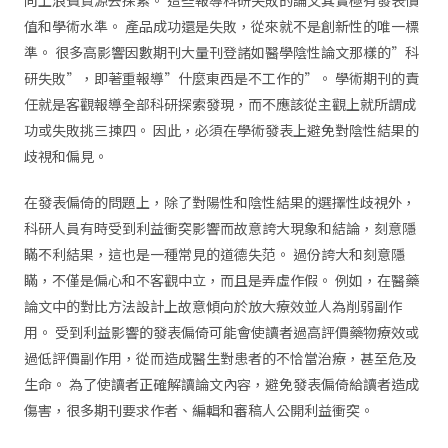
值和學術水準。 產品成功還是失敗，從來就不是創新性的唯一標
準。 很多高影響因數期刊大量刊登諸如醫學陰性論文那樣的”科
研失敗”，即著重報導”什麼東西是不工作的”。 學術期刊的責
任就是客觀報導全部科研探索發現，而不應該從主觀上就所謂成
功或失敗挑三揀四。 因此，必須在學術發表上避免對陰性結果的
歧視和偏見。
在發表偏倚的問題上，除了對陽性和陰性結果的選擇性歧視外，
科研人員有時受到利益衝突影響而故意誇大現象和結論，刻意隱
瞞不利結果，這也是一種常見的道德失范。 過份誇大和刻意隱
瞞，不僅是偏心和不客觀中立，而且是弄虛作假。 例如，在醫藥
論文中的對比方法設計上故意傾向於放大療效並人為削弱副作
用。 受到利益影響的發表偏倚可能會使讀者過高評價藥物療效或
過低評價副作用，從而造成醫生對患者的不恰當治療，甚至危及
生命。 為了使讀者正確解讀論文內容，避免發表偏倚給讀者造成
傷害，很多期刊要求作者、編輯和審稿人公開利益衝突。