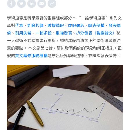
學術道德是科學素養的重要組成部分。 “十論學術道德”系列文
章對
代寫
、
剽竊抄襲
、
數據造假
、
虛假署名
、
圖表侵權
、
發表偏
倚
、
引用失當
、
一稿多投
、
重複發表
、
拆分發表（香腸論文）
這
十大學術不端現象進行剖析，總結建設風清氣正的學術環境需注
意的要點。 本文是第七論，簡述發表偏倚的現象和糾正措施。正
規的
英文編修服務機構
遵守出版界學術道德，來詳談發表偏倚。