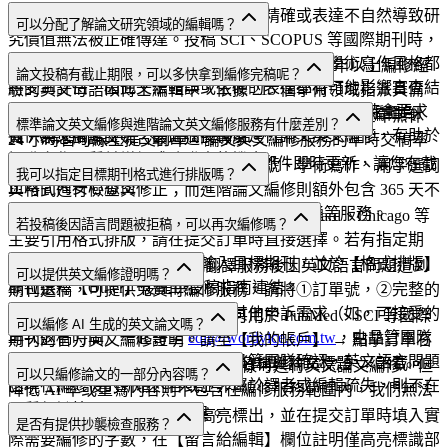
經過英文編修的論文可避免因術語不精確或表達不自然導致研
可以分配了解論文研究領域的編輯嗎？
究價值無法被正確傳達。投稿 SCI、SCOPUS 等國際期刊時，
不僅研究內容，英文表達的準確性、可讀性與學術寫作風格都
可以。Wordvice 將從超過 2,000 位平均擁有 10 年以上編修經
論文投稿有截止期限，可以多快拿到編修完稿呢？
將受到評估，因此文法錯誤或生硬的表達都有可能影響審查結
驗的英文母語碩博士編輯中，依據 215 個學術領域指派具備
果，甚至導致退稿。 另外，部分期刊在投稿或修訂時會要求
BELS 認證或期刊審稿（Peer Reviewer）經驗的專業編輯負
您可自由選擇最短 9 小時至最長 7 天的返件時間，全年無休
標準論文英文編修與進階論文英文編修服務有什麼差別？
提供英文編修證明，因此在投稿前進行論文英文編修，有助於
責，為您的論文媒合最合適的專家。
24 小時皆可線上提交訂單。論文英文編修服務的準時交稿率
提升寫作品質並增加成功發表的機會。
達 99.8%，同時訂單進度會通過電子郵件即時更新，讓您在截
標準論文編修主要針對文法、標點符號、學術寫作、用字選詞
我可以指定目標期刊格式進行排版嗎？
止時間內安心繳交。
與格式進行檢查與修正；而進階論文編修則額外包含 365 天不
限次數免費重新編修與編輯 1:1 無限訊息溝通等服務。
可以。Wordvice 免費提供 APA、MLA、Harvard、Chicago 等
若投稿後因語言問題被拒稿，可以再次編修嗎？
主要引用格式排版，請在提交訂單時直接選擇。若有指定期
刊，請於【期刊名稱】欄位輸入目標期刊，並於【格式排版】
可以。若使用 Wordvice 論文翻譯服務後因英文語言問題遭到
可以提供英文編修證明嗎？
欄位選擇【Other】後提供投稿指南連結。
期刊退稿，可提供免費再編修服務。請將①訂單號，②完整的
審稿意見，③最終投稿檔案，④其他申訴需求（如，可接受的
可以。完成編修後，將免費提供可用於 PubMed、SCI 等國際
可以編修 AI 生成的英文論文嗎？
再次返稿時間）一起寄至
edit@wordvice.com.tw
，由品管團隊
期刊的官方英文編修證明。請至【我的帳戶】 → 點擊訂單右
審核後協助處理。請注意，若經品管團隊確認，英文語言問題
側【選擇所需文件】 → 填寫作者名稱與論文標題 → 下載。
可以。由 AI 撰寫或翻譯的內容同樣可進行英文論文編修。但
可以只編修論文的一部分內容嗎？
出現在編修後的新增內容或並非屬於譯者或編輯疏失，則不在
降低 AI 率或重寫內容則不包含在編修服務範圍內，我們無法
品質保證範圍內。
保證編修後的 AI 檢測率結果。
可以。請將需要編修的部分高亮標出，並在提交訂單時填入實
是否有提供抄襲檢查服務？
際需要編修的字數，在【留言給編輯】欄位註明僅高亮標識部