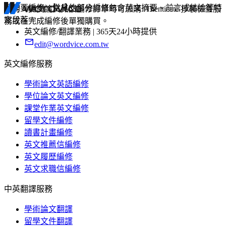
分需要編修。常見的部分編修包含英文摘要、前言或結論等特
有的。提交論文英文編修訂單時可加購 iThenticate 抄襲檢查服
定段落。
務或在完成編修後單獨購買。
英文編修/翻譯業務 | 365天24小時提供
edit@wordvice.com.tw
英文編修服務
學術論文英語編修
學位論文英文編修
課堂作業英文編修
留學文件編修
讀書計畫編修
英文推薦信編修
英文履歷編修
英文求職信編修
中英翻譯服務
學術論文翻譯
留學文件翻譯