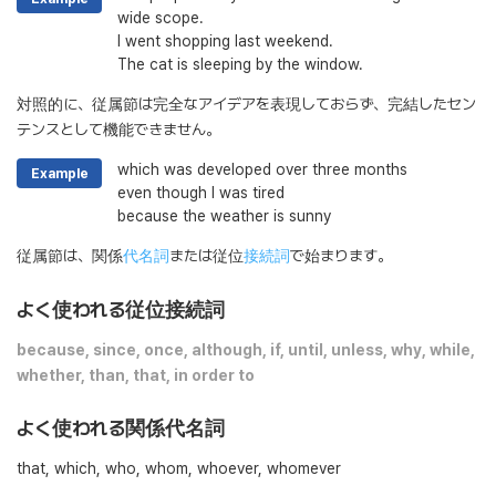
wide scope.
I went shopping last weekend.
The cat is sleeping by the window.
対照的に、従属節は完全なアイデアを表現しておらず、完結したセン
テンスとして機能できません。
which was developed over three months
Example
even though I was tired
because the weather is sunny
従属節は、関係
代名詞
または従位
接続詞
で始まります。
よく使われる従位接続詞
because, since, once, although, if, until, unless, why, while,
whether, than, that, in order to
よく使われる関係代名詞
that, which, who, whom, whoever, whomever