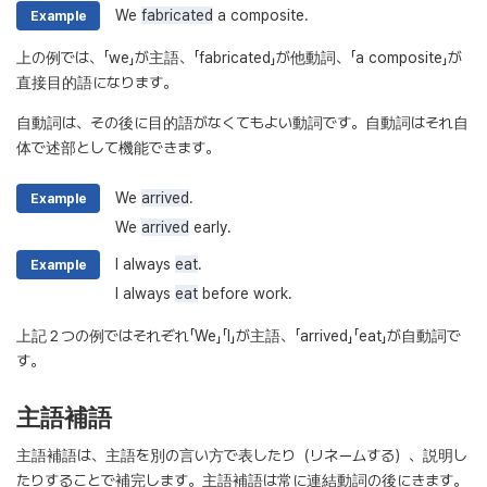
We
fabricated
a composite.
Example
上の例では、「we」が主語、「fabricated」が他動詞、「a composite」が
直接目的語になります。
自動詞は、その後に目的語がなくてもよい動詞です。自動詞はそれ自
体で述部として機能できます。
We
arrived
.
Example
We
arrived
early.
I always
eat
.
Example
I always
eat
before work.
上記２つの例ではそれぞれ「We」「I」が主語、「arrived」「eat」が自動詞で
す。
主語補語
主語補語は、主語を別の言い方で表したり（リネームする）、説明し
たりすることで補完します。主語補語は常に連結動詞の後にきます。