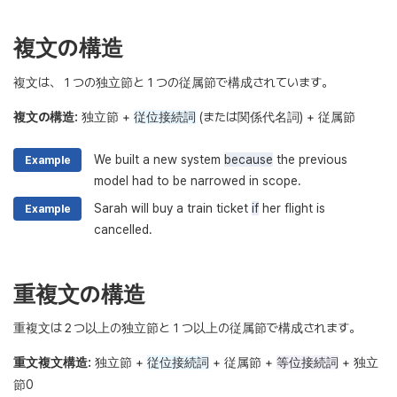
複文の構造
複文は、１つの独立節と１つの従属節で構成されています。
複文の構造:
独立節 +
従位接続詞
(または関係代名詞) + 従属節
We built a new system
because
the previous
Example
model had to be narrowed in scope.
Sarah will buy a train ticket
if
her flight is
Example
cancelled.
重複文の構造
重複文は２つ以上の独立節と１つ以上の従属節で構成されます。
重文複文構造:
独立節 +
従位接続詞
+ 従属節 +
等位接続詞
+ 独立
節0