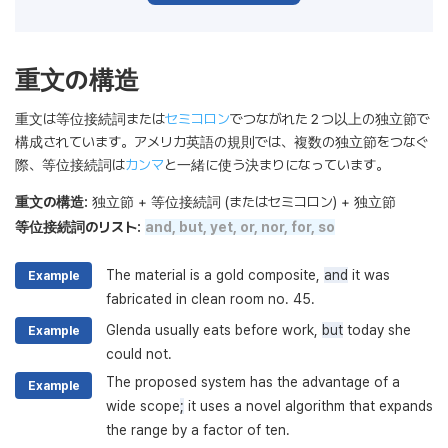
重文の構造
重文は等位接続詞または
セミコロン
でつながれた２つ以上の独立節で
構成されています。アメリカ英語の規則では、複数の独立節をつなぐ
際、等位接続詞は
カンマ
と一緒に使う決まりになっています。
重文の構造:
独立節 + 等位接続詞 (またはセミコロン) + 独立節
等位接続詞のリスト:
and, but, yet, or, nor, for, so
The material is a gold composite,
and
it was
Example
fabricated in clean room no. 45.
Glenda usually eats before work,
but
today she
Example
could not.
The proposed system has the advantage of a
Example
wide scope
;
it uses a novel algorithm that expands
the range by a factor of ten.