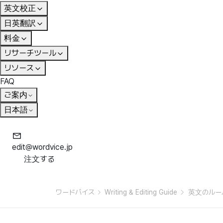
英文校正
日英翻訳
料金
リサーチツール
リソース
FAQ
ご案内
日本語
edit@wordvice.jp
注文する
ワードバイス
Writing & Editing Guide
英文のルー