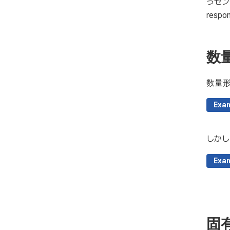
うセンテ
res
数
数量
Exa
しかし
Exa
固