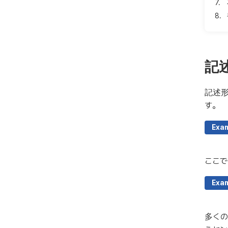
7.
8.
記
記述
す。
Exa
ここで
Exa
多くの