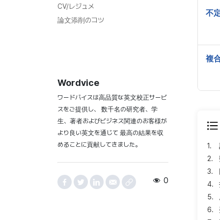
CV/レジュメ
不
論文添削のコツ
複
Wordvice
ワードバイスは高品質な英文校正サービ
スをご提供し、 数千名の研究者、学
生、著者およびビジネス関連のお客様が
より良い英文を通じて 最高の結果を収
めることに貢献してきました。
1.
2.
3.
0
4.
5.
6.