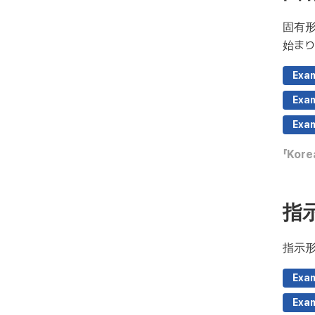
固有
始ま
Exa
Exa
Exa
「Kore
指
指示
Exa
Exa