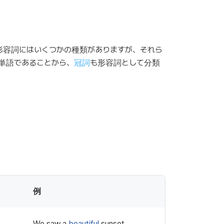
形容詞にはいくつかの種類がありますが、それら
単語であることから、
冠詞
も形容詞として分類
例
We saw a
beautiful
sunset.