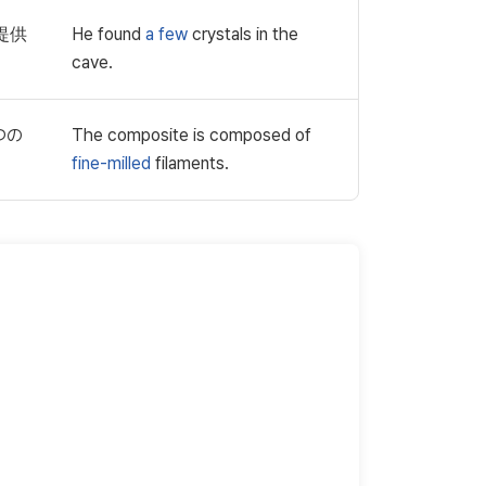
提供
He found
a few
crystals in the
cave.
つの
The composite is composed of
fine-milled
filaments.