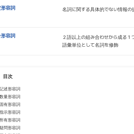
定形容詞
名詞に関する具体的でない情報の
合形容詞
２語以上の組み合わせから成る１
語彙単位として名詞を修飾
目次
記述形容詞
数量形容詞
固有形容詞
指示形容詞
所有形容詞
疑問形容詞