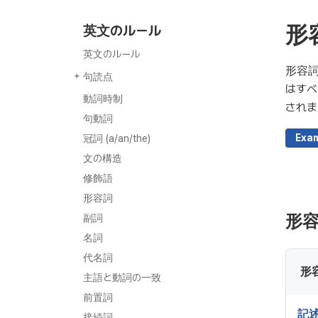
形
英文のルール
英文のルール
形容
句読点
はすべ
句読点
カンマ (,)
セミコロン (;)
コロン (:)
クォーテーションマーク (“”)
アポストロフィ (‘)
ダッシュ (– or —)
ハイフン (-)
丸括弧 ( )
疑問符 (?)
動詞時制
されま
句動詞
Exa
冠詞 (a/an/the)
文の構造
修飾語
形容詞
形
副詞
名詞
代名詞
形
主語と動詞の一致
前置詞
記
接続詞