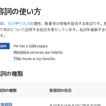
容詞の使い方
詞は、
名詞
や
代名詞
の属性、数量等の情報を提供する単語です。
て何かについて説明する役目を果たしています。名詞を修飾する
す。
He has a
cute
puppy.
mple
Wordvice
services are helpful.
This
movie is my favorite.
容詞の種類
容詞の種類
形容詞の役目
述形容詞
名詞または代名詞に関する説明