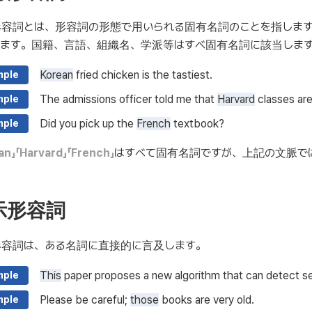
形容詞とは、形容詞の形態で用いられる固有名詞のことを指しま
ります。国籍、言語、組織名、学派等はすべ固有名詞に該当しま
Korean
fried chicken is the tastiest.
mple
The admissions officer told me that
Harvard
classes are
mple
Did you pick up the
French
textbook?
mple
an」
「Harvard」
「French」
はすべて固有名詞ですが、上記の文脈で
示形容詞
形容詞は、ある名詞に直接的に言及します。
This
paper proposes a new algorithm that can detect se
mple
Please be careful;
those
books are very old.
mple