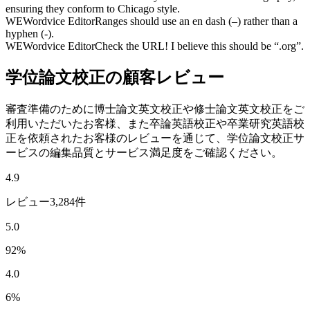
ensuring they conform to Chicago style.
WE
Wordvice Editor
Ranges should use an en dash (–) rather than a
hyphen (-).
WE
Wordvice Editor
Check the URL! I believe this should be “.org”.
学位論文校正の顧客レビュー
審査準備のために博士論文英文校正や修士論文英文校正をご
利用いただいたお客様、また卒論英語校正や卒業研究英語校
正を依頼されたお客様のレビューを通じて、学位論文校正サ
ービスの編集品質とサービス満足度をご確認ください。
4.9
レビュー3,284件
5.0
92
%
4.0
6
%