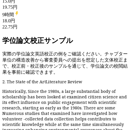
15.0円
19.75円
9時間
18.0円
22.75円
学位論文校正サンプル
実際の学位論文英語校正の例をご確認ください。チャプター
単位の構造改善から審査委員への提出を想定した文体校正ま
で、校正前・校正後のサンプルを通じて、学位論文の校閲結
果を事前に確認できます。
2.
The State of the Art
Literature Review
Historically,
Since
the 1980s,
a
large
substantial
body of
scholarship has
been looked at
examined
citizen science and
its
effect
influence
on public engagement with scientific
research
, starting as early as the 1980s
.
There are s
ome
Numerous
studies
that
examined
have investigated
how
volunteer
-
collected
data
collection helps
contribut
es to
scientific knowledge while
at the same time
simultaneously
increasing
enhancing environmental
awareness
about the