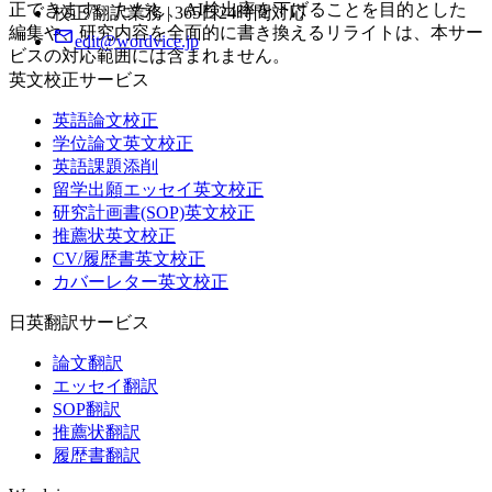
正できます。ただし、AI検出率を下げることを目的とした
校正/翻訳業務 | 365日24時間対応
編集や、研究内容を全面的に書き換えるリライトは、本サー
edit@wordvice.jp
ビスの対応範囲には含まれません。
英文校正サービス
英語論文校正
学位論文英文校正
英語課題添削
留学出願エッセイ英文校正
研究計画書(SOP)英文校正
推薦状英文校正
CV/履歴書英文校正
カバーレター英文校正
日英翻訳サービス
論文翻訳
エッセイ翻訳
SOP翻訳
推薦状翻訳
履歴書翻訳