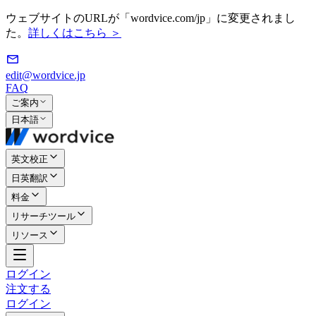
ウェブサイトのURLが「wordvice.com/jp」に変更されまし
た。
詳しくはこちら ＞
edit@wordvice.jp
FAQ
ご案内
日本語
英文校正
日英翻訳
料金
リサーチツール
リソース
ログイン
注文する
ログイン