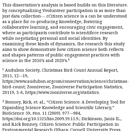
This dissertation
’
s
analysis
is
based
builds
on
this
literature
.
by conceptualizing
V
v
olunteer participation
is
as
more than
just data collection
--
.
c
C
itizen science
is a
can be understood
as a
place for
co-producing
knowledge,
fostering
collaborative learning, and
encouraging
civic engagement
,
where
as
participants contribute to scien
tific
ce
research
while negotiating personal and social identities. By
examining these
kinds of
dynamics,
the research
this study
aims to
show
demonstrate
how citizen science
both
reflects
and shapes
patterns of
public engagement
practices
with
science in the
20
1
0
’
s
and 20
2
0
’
s.³
¹
Audubon Society
,
Christmas Bird Count Annual Report
,
2015, 12
-
–
19,
https://www.audubon.
org
com
/conservation/science/christmas-
bird-count
; Zooniverse,
Zooniverse Participation Statistics
,
20
1
19, 3-6,
https://www.zooniverse.org/statistics
.
² Bonney, Rick, et
.
al.,
“
Citizen Science: A Developing Tool for
Expanding Science Knowledge and Scientific Literacy,
”
BioScience
59,
#
no.
11 (2009)
.
977
-
–
984,
https://doi.org/10.1525/bio.2009.59.11.9
.
;
Dickinson, Janis
l
L
.,
and R
.
ick
Bonney,
Citizen Science: Public Participation in
Environmental Research
(Ithaca: Cornel
l
University Press,