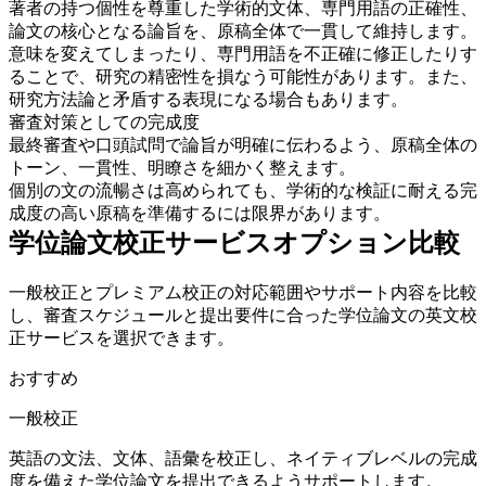
著者の持つ個性を尊重した学術的文体、専門用語の正確性、
論文の核心となる論旨を、原稿全体で一貫して維持します。
意味を変えてしまったり、専門用語を不正確に修正したりす
ることで、研究の精密性を損なう可能性があります。また、
研究方法論と矛盾する表現になる場合もあります。
審査対策としての完成度
最終審査や口頭試問で論旨が明確に伝わるよう、原稿全体の
トーン、一貫性、明瞭さを細かく整えます。
個別の文の流暢さは高められても、学術的な検証に耐える完
成度の高い原稿を準備するには限界があります。
学位論文校正サービスオプション比較
一般校正とプレミアム校正の対応範囲やサポート内容を比較
し、審査スケジュールと提出要件に合った学位論文の英文校
正サービスを選択できます。
おすすめ
一般校正
英語の文法、文体、語彙を校正し、ネイティブレベルの完成
度を備えた学位論文を提出できるようサポートします。