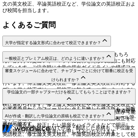
文の英文校正、卒論英語校正など、学位論文の英語校正およ
び校閲を担当します。
よくあるご質問
大学が指定する論文形式に合わせて校正できますか？
はい。APA・Chicago・MLAなどの主要スタイルはもちろ
一般校正とプレミアム校正は、どのように違いますか？
ん、各大学の提出フォーマットに合わせた形式確認にも対応
しています。ご注文時に大学の提出ガイドラインや様式ファ
一般校正では、文法・句読法・語彙表現・学術的な文体の修
審査スケジュールに合わせて、チャプターごとに分けて順番に校正を受
イルを添付していただくことで、より正確な学位論文英文校
正と、大学の提出規定に基づく基本的なフォーマット確認を
けられますか？
正をご利用いただけます。
行います。博士論文英文校正・修士論文英文校正に対応する
プレミアム校正では、一般校正に加えて、エディターとの1
はい、学位論文英語校正サービスでは、チャプター単位の順
学位論文の一部チャプターだけを校正してもらうことはできますか？
対1メッセージサポートと365日間の無料再校正をご利用いた
次納品に対応しているため、審査スケジュールに合わせて柔
だけます。初回原稿から20％以内の変更であれば、指導教員
軟に進められます。修士論文英語校正や博士論文英文校正で
や審査委員からのフィードバックを反映した修正版も、回数
も、納期は最短9時間から最長7日まで選択でき、納期遵守率
はい、チャプター単位または指定箇所のみの分割校正が可能
無制限で無料再校正が可能です。
AIが作成・翻訳した学位論文の原稿も校正できますか？
99.8％により、提出期限に合わせた安定したスケジュール管
です。修論英語添削、卒論英語校正、卒業研究英語校正をご
理が可能です。
希望の場合も、校正したい箇所をハイライトなどで明示し、
はい、ChatGPTなどのAIで作成・翻訳した原稿も、学位論文
該当部分の単語数を基準にお申し込みいただけます。
英語校正、修士論文英文校正、卒論英語校正の対象として校