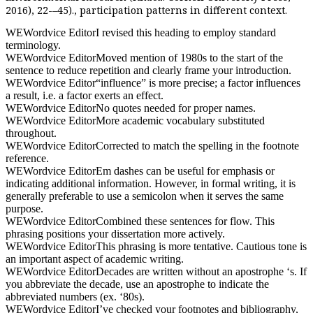
2016), 22
-
–
45
).
, participation patterns in different context.
WE
Wordvice Editor
I revised this heading to employ standard
terminology.
WE
Wordvice Editor
Moved mention of 1980s to the start of the
sentence to reduce repetition and clearly frame your introduction.
WE
Wordvice Editor
“influence” is more precise; a factor influences
a result, i.e. a factor exerts an effect.
WE
Wordvice Editor
No quotes needed for proper names.
WE
Wordvice Editor
More academic vocabulary substituted
throughout.
WE
Wordvice Editor
Corrected to match the spelling in the footnote
reference.
WE
Wordvice Editor
Em dashes can be useful for emphasis or
indicating additional information. However, in formal writing, it is
generally preferable to use a semicolon when it serves the same
purpose.
WE
Wordvice Editor
Combined these sentences for flow. This
phrasing positions your dissertation more actively.
WE
Wordvice Editor
This phrasing is more tentative. Cautious tone is
an important aspect of academic writing.
WE
Wordvice Editor
Decades are written without an apostrophe ‘s. If
you abbreviate the decade, use an apostrophe to indicate the
abbreviated numbers (ex. ‘80s).
WE
Wordvice Editor
I’ve checked your footnotes and bibliography,