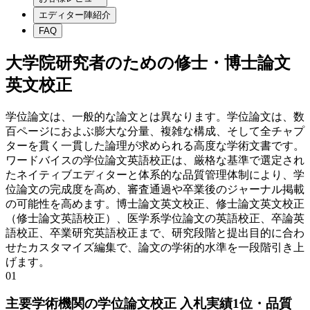
エディター陣紹介
FAQ
大学院研究者のための修士・博士論文
英文校正
学位論文は、一般的な論文とは異なります。学位論文は、数
百ページにおよぶ膨大な分量、複雑な構成、そして全チャプ
ターを貫く一貫した論理が求められる高度な学術文書です。
ワードバイスの学位論文英語校正は、厳格な基準で選定され
たネイティブエディターと体系的な品質管理体制により、学
位論文の完成度を高め、審査通過や卒業後のジャーナル掲載
の可能性を高めます。博士論文英文校正、修士論文英文校正
（修士論文英語校正）、医学系学位論文の英語校正、卒論英
語校正、卒業研究英語校正まで、研究段階と提出目的に合わ
せたカスタマイズ編集で、論文の学術的水準を一段階引き上
げます。
01
主要学術機関の学位論文校正 入札実績1位・品質