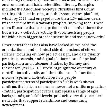
environment
,
and basic scien
tific
ce
literacy. Examples
include
:
the Aud
o
u
bon Society’s Christmas Bird Count,
starting
initiated
in 1900, and the
“
Zooniverse
”
platform,
which by 2019
,
had engaged more than
1
.5
+
million users
were
participating
in
various
projects
, showing that
. These
cases illustrate that
participation is
n’t
not
only informative
but
is
also a collective activity
that
connect
s
ing
people
individuals
to
bigger
broader
scientific and social networks.¹
Other researchers
has also
have
look
ed
at
explored
the
organizational and technical
side
dimensions
of citizen
science, focusing on how project design
,
and
data quality
practices
protocols
, and digital platforms can shape both
participation and outcomes. Studies by Bon
n
ey and
Dickins
s
on
(2009, 2016)
stress
highlight
the
diversity of
contributor
’
s
diversity
and
the influence of
education,
income, age, and motivation on
how people
participate
patterns of participation
.² This
work
shows
confirms
that citizen science is
never
not a
uniform
practice;
-
-
rather,
participation
covers
a mix
spans a range
of ages,
backgrounds
,
and skill levels,
producing
creating
complex
networks that support scien
tific
ce
and community
development.