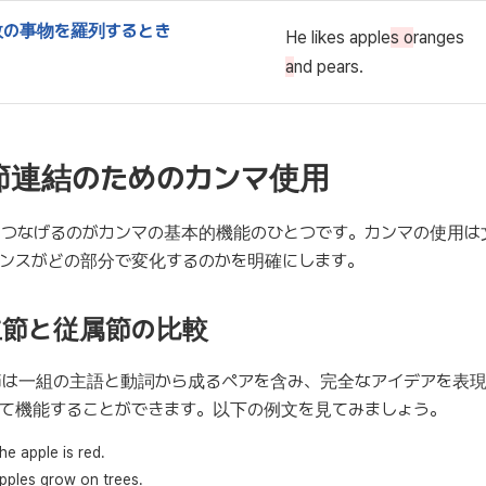
数の事物を羅列するとき
He likes apple
s o
ranges
a
nd pears.
節連結のためのカンマ使用
つなげるのがカンマの基本的機能のひとつです。カンマの使用は
ンスがどの部分で変化するのかを明確にします。
立節と従属節の比較
節は一組の主語と動詞から成るペアを含み、完全なアイデアを表現
て機能することができます。以下の例文を見てみましょう。
he apple is red.
pples grow on trees.