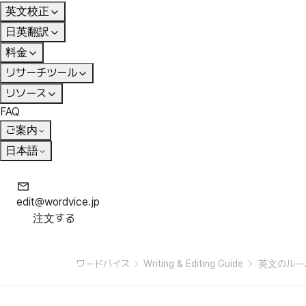
英文校正
日英翻訳
料金
リサーチツール
リソース
FAQ
ご案内
日本語
edit@wordvice.jp
注文する
ワードバイス
Writing & Editing Guide
英文のルー