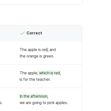
Correct
The apple is re
d,
and
the orange is green.
The apple
, which is red,
is for the teacher.
In the afternoon,
s.
we are going to pick apples.