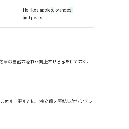
He likes apple
s,
orange
s,
a
nd pears.
文章の自然な流れを向上させるるだけでなく、
します。要するに、独立節は完結したセンテン