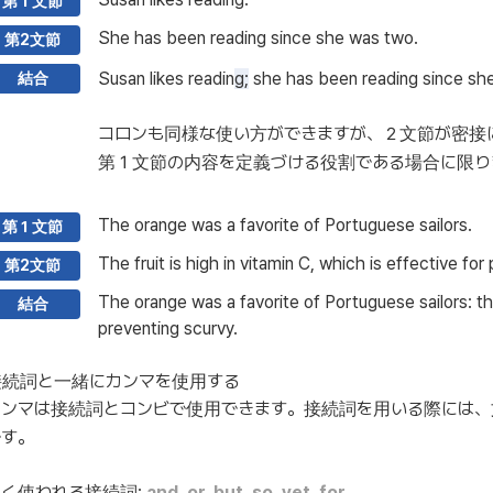
第１文節
She has been reading since she was two.
第2文節
Susan likes readin
g;
she has been reading since sh
結合
コロンも同様な使い方ができますが、２文節が密接
第１文節の内容を定義づける役割である場合に限り
The orange was a favorite of Portuguese sailors.
第１文節
The fruit is high in vitamin C, which is effective for
第2文節
The orange was a favorite of Portuguese sailor
s:
th
結合
preventing scurvy.
接続詞と一緒にカンマを使用する
カンマは接続詞とコンビで使用できます。接続詞を用いる際には、
です。
よく使われる接続詞:
and, or, but, so, yet, for