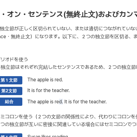
・オン・センテンス(無終止文)およびカン
独立節が正しく区切られていない、または適切につながれていない場
tence・無終止文）になります。以下に、２つの独立節を区切る
ピリオドを使う
各独立節はそれぞれ完結したセンテンスであるため、２つの独立節
The apple is red.
第１文節
It is for the teacher.
第2文節
The apple is re
d.
It is for the teacher.
結合
セミコロンを使う（２つの文節の関係性により、代わりにコロンを
２つの独立節が互いに密接に関連している場合にはセミコロンでつ
Susan likes reading.