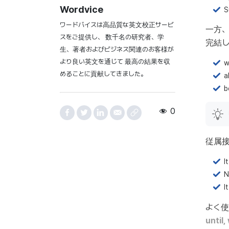
Wordvice
S
ワードバイスは高品質な英文校正サービ
一方
スをご提供し、 数千名の研究者、学
完結し
生、著者およびビジネス関連のお客様が
より良い英文を通じて 最高の結果を収
w
めることに貢献してきました。
a
b
0
従属
I
N
I
よく使
until