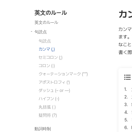
カ
英文のルール
英文のルール
カンマ
句読点
ます。
句読点
なこと
カンマ (,)
書く際
セミコロン (;)
コロン (:)
クォーテーションマーク (“”)
アポストロフィ (‘)
1.
ダッシュ (– or —)
2.
ハイフン (-)
3.
丸括弧 ( )
4.
疑問符 (?)
5.
6.
動詞時制