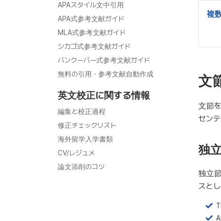
APAスタイル文中引用
複
APA式参考文献ガイド
MLA式参考文献ガイド
シカゴ式参考文献ガイド
バンクーバー式参考文献ガイド
無料の引用・参考文献自動作成
文
英文校正に関する情報
文節を
編集と校正過程
センテ
修正チェックリスト
海外留学入学書類
独
CV/レジュメ
論文添削のコツ
独立
スとし
T
A