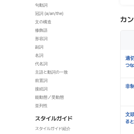
句動詞
冠詞 (a/an/the)
カ
文の構造
修飾語
形容詞
副詞
名詞
適
代名詞
つ
主語と動詞の一致
前置詞
非
接続詞
能動態／受動態
並列性
文
スタイルガイド
る
スタイルガイド紹介