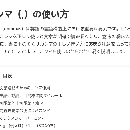
ンマ（,）の使い方
（commas）は英語の言語構造上における重要な要素です。セ
カンマを正しく使うと文章が明確で読み易くなり、意味の曖昧さ
に、書き手の多くはカンマの正しい使い方にあまり注意を払って
、いつ、どのようにカンマを使うのかをわかり易く説明します。
目次
文節連結のためのカンマ使用
主語、動詞、目的格に関するルール
制限節と非制限節の違い
前置き要素の後にくるカンマ
オックスフォード・カンマ
E.g.（例えば）とI.e.（すなわち）