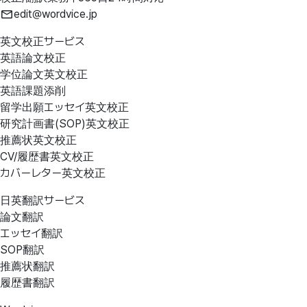
edit@wordvice.jp
英文校正サービス
英語論文校正
学位論文英文校正
英語課題添削
留学出願エッセイ英文校正
研究計画書(SOP)英文校正
推薦状英文校正
CV/履歴書英文校正
カバーレター英文校正
日英翻訳サービス
論文翻訳
エッセイ翻訳
SOP翻訳
推薦状翻訳
履歴書翻訳