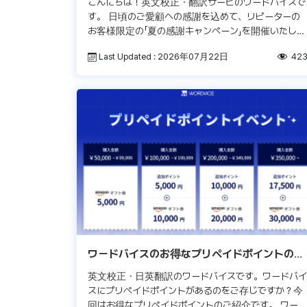
こんにちは！英文校正・翻訳サービのワードバイスで
す。 日頃のご愛顧への感謝を込めて、リピーターの
お客様限定の「夏の感謝キャンペーン」を開催いたしま
す。 期間中、英文校正サービスおよび日英翻訳サー
Last Updated : 2026年07月22日
42
ビスを対象に、50％OFF […]
ワードバイスのお得なプリペイドポイントのご
紹介！
英文校正・日英翻訳のワードバイスです。ワードバイ
スにプリペイドポイントがあるのをご存じですか？今
回はお得なプリペイドポイントのご紹介です。 ワード