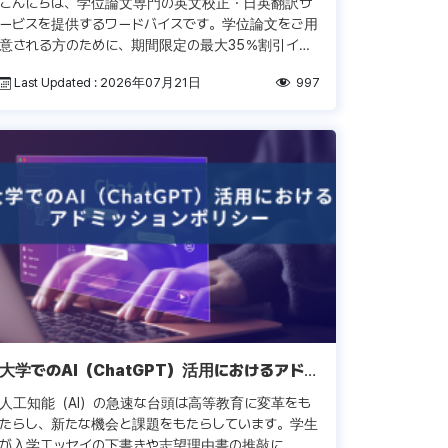
こんにちは、学位論文専門の英文校正・日英翻訳サ
ービスを提供するワードバイスです。学位論文をご用
意される方のために、期間限定の最大35％割引イベ
ントをご準備いたしました！ 📌 キャンペーン内容
Last Updated : 2026年07月21日
997
（学位論文限定） 🔹 学術論文 […]
大学でのAI（ChatGPT）活用におけるアドミ
ッションポリシー
人工知能（AI）の急速な台頭は高等教育に変革をも
たらし、新たな機会と課題をもたらしています。学生
が入学エッセイの下書きや志望理由書の推敲に