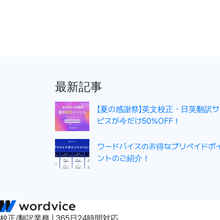
投
稿
ナ
ビ
ゲ
最新記事
ー
シ
【夏の感謝祭】英文校正・日英翻訳サ
ョ
ビスが今だけ50%OFF！
ン
ワードバイスのお得なプリペイドポ
ントのご紹介！
校正/翻訳業務 | 365日24時間対応