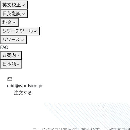
英文校正
日英翻訳
料金
リサーチツール
リソース
FAQ
ご案内
日本語
edit@wordvice.jp
注文する