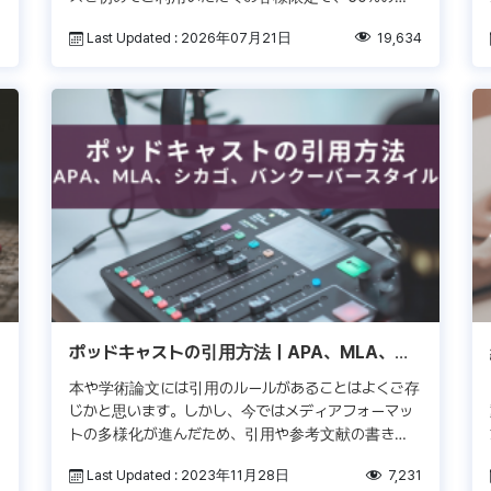
引を受けることができます。数量限定ですので、この
3
Last Updated : 2026年07月21日
19,634
機会にぜひお早めにご利用ください […]
ポッドキャストの引用方法｜APA、MLA、シ
カゴ、バンクーバースタイル
本や学術論文には引用のルールがあることはよくご存
じかと思います。しかし、今ではメディアフォーマッ
トの多様化が進んだため、引用や参考文献の書き方
に不安を感じるケースもあるでしょう。ここでは、ポ
8
Last Updated : 2023年11月28日
7,231
ッドキャストを引用する際のルー […]