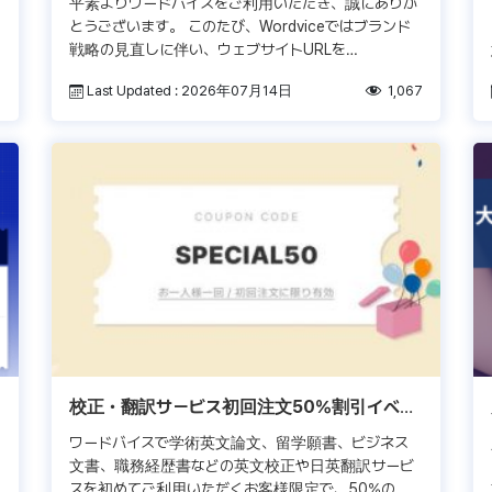
平素よりワードバイスをご利用いただき、誠にありが
とうございます。 このたび、Wordviceではブランド
戦略の見直しに伴い、ウェブサイトURLを
「wordvice.com/jp」へ変更いたしました。 なお、これ
3
Last Updated : 2026年07月14日
1,067
までのウェ […]
校正・翻訳サービス初回注文50％割引イベン
ト！
ワードバイスで学術英文論文、留学願書、ビジネス
文書、職務経歴書などの英文校正や日英翻訳サービ
スを初めてご利用いただくお客様限定で、50%の割