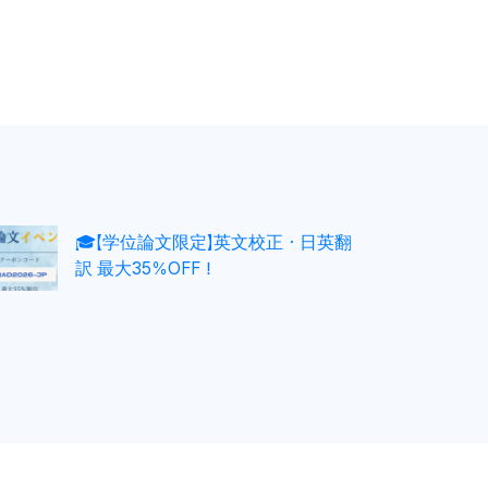
🎓【学位論文限定】英文校正・日英翻
訳 最大35％OFF！