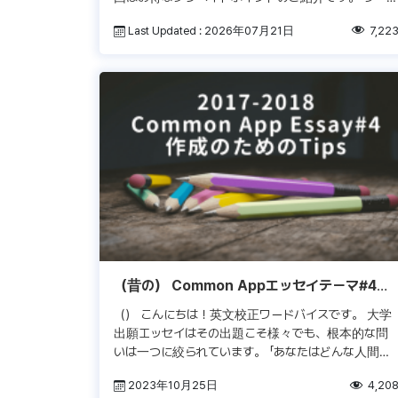
バイスのプリペイドポイントは、全サービスを対象に
Last Updated : 2026年07月21日
7,22
ご利用いただけるポイントで […]
（昔の） Common Appエッセイテーマ#4の
作成Tips
（） こんにちは！英文校正ワードバイスです。 大学
出願エッセイはその出題こそ様々でも、根本的な問
いは一つに絞られています。 「あなたはどんな人間で
すか？」 Common Appエッセイテーマ#4も同様で
2023年10月25日
4,20
す。問題の解決に成 […]