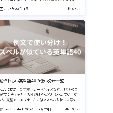
ChatGPTのような生成AIツールを活用するようにな
2025年03月11日
5,528
るにつれ、大学は個人の誠実さ […]
紛らわしい英単語40の使い分け一覧
こんにちは！英文校正ワードバイスです。 昨今の自
動英文チェッカーの性能はどんどん進化しています
が、完璧ではありません。似たスペルを持つ単語や同
音異義語のミスまではキャッチできないこともありま
Last Updated : 2024年09月26日
16,678
す。 英語を勉強したことがある […]