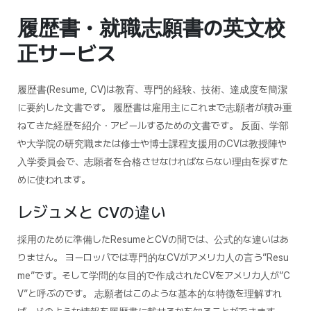
履歴書・就職志願書の英文校
正サービス
履歴書(Resume, CV)は教育、専門的経験、技術、達成度を簡潔
に要約した文書です。 履歴書は雇用主にこれまで志願者が積み重
ねてきた経歴を紹介・アピールするための文書です。 反面、学部
や大学院の研究職または修士や博士課程支援用のCVは教授陣や
入学委員会で、志願者を合格させなければならない理由を探すた
めに使われます。
レジュメと CVの違い
採用のために準備したResumeとCVの間では、公式的な違いはあ
りません。 ヨーロッパでは専門的なCVがアメリカ人の言う”Resu
me”です。そして学問的な目的で作成されたCVをアメリカ人が”C
V”と呼ぶのです。 志願者はこのような基本的な特徴を理解すれ