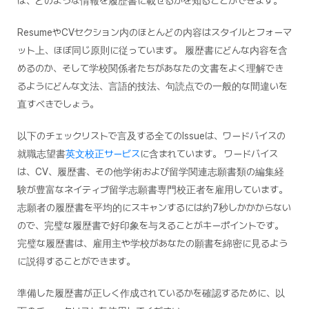
ば、どのような情報を履歴書に載せるかを知ることができます。
ResumeやCVセクション内のほとんどの内容はスタイルとフォーマ
ット上、ほぼ同じ原則に従っています。 履歴書にどんな内容を含
めるのか、そして学校関係者たちがあなたの文書をよく理解でき
るようにどんな文法、言語的技法、句読点での一般的な間違いを
直すべきでしょう。
以下のチェックリストで言及する全てのIssueは、ワードバイスの
就職志望書
英文校正サービス
に含まれています。 ワードバイス
は、CV、履歴書、その他学術および留学関連志願書類の編集経
験が豊富なネイティブ留学志願書専門校正者を雇用しています。
志願者の履歴書を平均的にスキャンするには約7秒しかかからない
ので、完璧な履歴書で好印象を与えることがキーポイントです。
完璧な履歴書は、雇用主や学校があなたの願書を綿密に見るよう
に説得することができます。
準備した履歴書が正しく作成されているかを確認するために、以