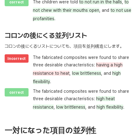
The children were told
to not run in the halls
,
to
correct
not chew with their mouths open
, and
to not use
profanities
.
コロンの後にくる並列リスト
コロンの後にくるリストについても、項目を並列構造にします。
The fabricated composites were found to share
Incorrect
three desirable characteristics:
having a high
resistance to heat
,
low brittleness
, and
high
flexibility
.
The fabricated composites were found to share
correct
three desirable characteristics:
high heat
resistance
,
low brittleness
, and
high flexibility
.
一対になった項目の並列性