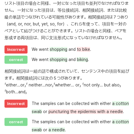
リスト項目の場合と同様、一対になった項目も並列でなければなりま
せん。 一対になった項目は、等位接続詞、相関接続詞、または比較
級の単語でつながれている可能性があります。相関接続詞は７つあり
（and, or, nor, but, yet, so, for）、これらを使って、項目を一対の
ペアとして結びつけることができます。リストの場合と同様、ペアを
形成する両項目は、同じ文法形式になっていなければなりません。
We went
shopping
and
to bike
.
Incorrect
We went
shopping
and
biking
.
correct
相関接続詞は一組の語で構成されていて、センテンス中の項目を結び
ます。相関接続詞には次の５つがあります。
「either…or」「 neither…nor」「whether… or」 「not only… but also」
「both…and」
The samples can be collected with either
a cotton
Incorrect
swab
or
puncturing the epidermis with a needle
.
The samples can be collected with either
a cotton
correct
swab
or
a needle
.