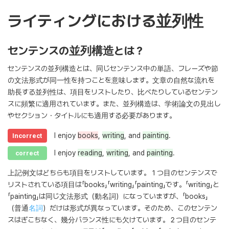
ライティングにおける並列性
センテンスの並列構造とは？
センテンスの並列構造とは、同じセンテンス中の単語、フレーズや節
の文法形式が同一性を持つことを意味します。文章の自然な流れを
助長する並列性は、項目をリストしたり、比べたりしているセンテン
スに頻繁に適用されています。また、並列構造は、学術論文の見出し
やセクション・タイトルにも適用する必要があります。
I enjoy
books
,
writing
, and
painting
.
Incorrect
I enjoy
reading
,
writing
, and
painting
.
correct
上記例文はどちらも項目をリストしています。１つ目のセンテンスで
リストされている項目は「books」「writing」「painting」です。「writing」と
「painting」は同じ文法形式（動名詞）になっていますが、「books」
（普通
名詞
）だけは形式が異なっています。そのため、このセンテン
スはぎこちなく、幾分バランス性にも欠けています。２つ目のセンテ