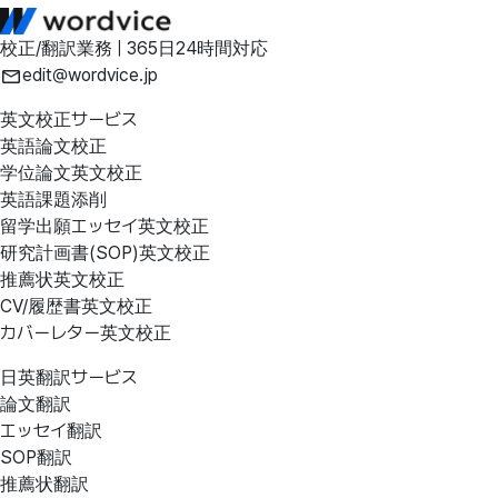
校正/翻訳業務 | 365日24時間対応
edit@wordvice.jp
英文校正サービス
英語論文校正
学位論文英文校正
英語課題添削
留学出願エッセイ英文校正
研究計画書(SOP)英文校正
推薦状英文校正
CV/履歴書英文校正
カバーレター英文校正
日英翻訳サービス
論文翻訳
エッセイ翻訳
SOP翻訳
推薦状翻訳