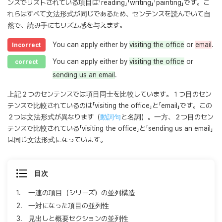
ンスでリストされている項目は「reading」「writing」「painting」です。こ
れらはすべて文法形式が同じであるため、センテンスを読んでいて自
然で、読み手にもリズム感を与えます。
You can apply either by
visiting the office
or
email
.
Incorrect
You can apply either by
visiting the office
or
correct
sending us an email
.
上記２つのセンテンスでは項目同士を比較しています。１つ目のセン
テンスで比較されているのは「visiting the office」と「email」です。この
２つは文法形式が異なります（
動詞句
と名詞）。一方、２つ目のセン
テンスで比較されている「visiting the office」と「sending us an email」
は同じ文法形式になっています。
目次
1.
一連の項目（シリーズ）の並列構造
2.
一対になった項目の並列性
3.
見出しと概要セクションの並列性