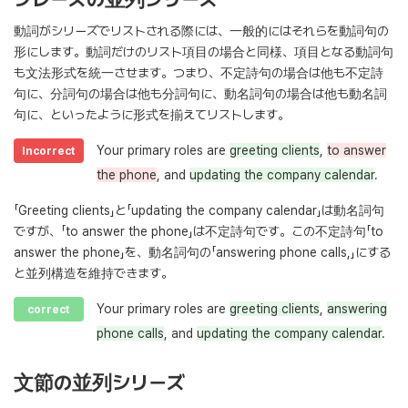
動詞がシリーズでリストされる際には、一般的にはそれらを動詞句の
形にします。動詞だけのリスト項目の場合と同様、項目となる動詞句
も文法形式を統一させます。つまり、不定詩句の場合は他も不定詩
句に、分詞句の場合は他も分詞句に、動名詞句の場合は他も動名詞
句に、といったように形式を揃えてリストします。
Your primary roles are
greeting clients
,
to answer
Incorrect
the phone
, and
updating the company calendar
.
「Greeting clients」と「updating the company calendar」は動名詞句
ですが、「to answer the phone」は不定詩句です。この不定詩句「to
answer the phone」を、動名詞句の「answering phone calls,」にする
と並列構造を維持できます。
Your primary roles are
greeting clients
,
answering
correct
phone calls
, and
updating the company calendar
.
文節の並列シリーズ