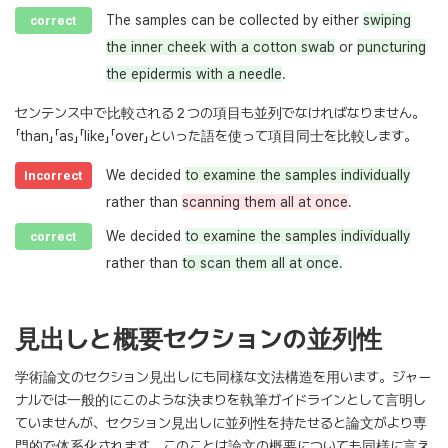
The samples can be collected by either
swiping
correct
the inner cheek with a cotton swab
or
puncturing
the epidermis with a needle
.
センテンス中で比較される２つの項目も並列でなければなりません。
「than」「as」「like」「over」といった語を使って項目同士を比較します。
We decided
to examine the samples individually
Incorrect
rather than
scanning them all at once
.
We decided
to examine the samples individually
correct
rather than
to scan them all at once
.
見出しと概要セクションの並列性
学術論文のセクション見出しにも同様な文法構造を用います。ジャー
ナルでは一般的にこのような決まりを執筆ガイドラインとして言明し
ていませんが、セクション見出しに並列性を持たせると論文がより専
門的で体系化されます。このことは論文の概要についても同様に言え