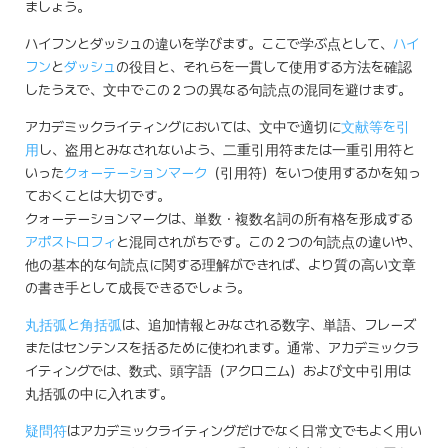
ましょう。
ハイフンとダッシュの違いを学びます。ここで学ぶ点として、
ハイ
フン
と
ダッシュ
の役目と、それらを一貫して使用する方法を確認
したうえで、文中でこの２つの異なる句読点の混同を避けます。
アカデミックライティングにおいては、文中で適切に
文献等を引
用
し、盗用とみなされないよう、二重引用符または一重引用符と
いった
クォーテーションマーク
（引用符）をいつ使用するかを知っ
ておくことは大切です。
クォーテーションマークは、単数・複数名詞の所有格を形成する
アポストロフィ
と混同されがちです。この２つの句読点の違いや、
他の基本的な句読点に関する理解ができれば、より質の高い文章
の書き手として成長できるでしょう。
丸括弧と角括弧
は、追加情報とみなされる数字、単語、フレーズ
またはセンテンスを括るために使われます。通常、アカデミックラ
イティングでは、数式、頭字語（アクロニム）および文中引用は
丸括弧の中に入れます。
疑問符
はアカデミックライティングだけでなく日常文でもよく用い