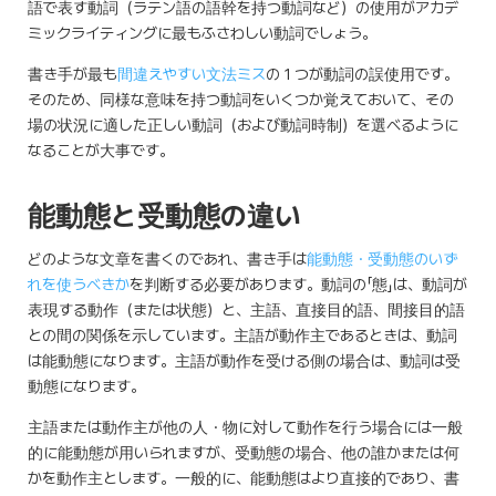
語で表す動詞（ラテン語の語幹を持つ動詞など）の使用がアカデ
ミックライティングに最もふさわしい動詞でしょう。
書き手が最も
間違えやすい文法ミス
の１つが動詞の誤使用です。
そのため、同様な意味を持つ動詞をいくつか覚えておいて、その
場の状況に適した正しい動詞（および動詞時制）を選べるように
なることが大事です。
能動態と受動態の違い
どのような文章を書くのであれ、書き手は
能動態・受動態のいず
れを使うべきか
を判断する必要があります。動詞の「態」は、動詞が
表現する動作（または状態）と、主語、直接目的語、間接目的語
との間の関係を示しています。主語が動作主であるときは、動詞
は能動態になります。主語が動作を受ける側の場合は、動詞は受
動態になります。
主語または動作主が他の人・物に対して動作を行う場合には一般
的に能動態が用いられますが、受動態の場合、他の誰かまたは何
かを動作主とします。一般的に、能動態はより直接的であり、書