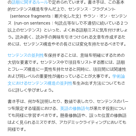
の
語順に関するルール
で定められています。書き手は、この基本
的センテンス構造を学んだ上で、センテンス・フラグメント
（sentence fragments：断片化した文）やラン・オン・センテン
ス（run-on sentences：句読点等なしで不適切に続いている２つ
以上のセンテンス）といった、よくある語順ミスに気を付けましょ
う。読み易く、読み手の興味を引きつけられる文章を作成するた
めには、センテンス構造やその長さには変化を持たせるべきです。
センテンスの並列性
を保持することは、意味を明確にするための
大切な要素です。センテンス中で項目をリストする際には、語順
とフレーズ構造に一貫性を持たせると同時に、項目間には関連性
および同レベルの重要性が備わっていることが大事です。
学術論
文におけるセンテンス構造の並列性
を生み出す方法についてもさ
らに詳しく学びましょう。
書き手は、何かを説明したり、数値で表したり、センテンスのパー
ツを限定する場面における、
英語の修飾語句
が果たす役割につい
ても同様に学習すべきです。懸垂修飾語や、誤った位置の修飾語
はよく見られるミスですが、アカデミックライティングにおいても
同様です。