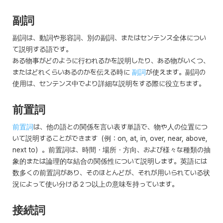
副詞
副詞は、動詞や形容詞、別の副詞、またはセンテンス全体につい
て説明する語です。
ある物事がどのように行われるかを説明したり、ある物がいくつ、
またはどれくらいあるのかを伝える時に
副詞
が使えます。副詞の
使用は、センテンス中でより詳細な説明をする際に役立ちます。
前置詞
前置詞
は、他の語との関係を言い表す単語で、物や人の位置につ
いて説明することができます（例：on, at, in, over, near, above,
next to）。前置詞は、時間・場所・方向、および様々な種類の抽
象的または論理的な結合の関係性について説明します。英語には
数多くの前置詞があり、そのほとんどが、それが用いられている状
況によって使い分ける２つ以上の意味を持っています。
接続詞