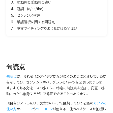
3.
能動態と受動態の違い
4.
冠詞 （a/an/the）
5.
センテンス構造
6.
単語選択に関する問題点
7.
英文ライティングでよく見かける間違い
句読点
句読点
は、それぞれのアイデアが互いにどのように関連しているか
を示したり、センテンスやパラグラフのパーツを区切ったりしま
す。よくある文法ミスの多くは、特定の句読点を追加、変更、移
動、または削除するだけで修正できることもあります。
項目をリストしたり、文章のパーツを区切ったりする際の
カンマの
使い方
や、
コロン
や
セミコロン
が使える・使うべきケースを把握し