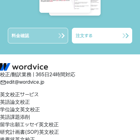
料金確認
注文する
校正/翻訳業務 | 365日24時間対応
edit@wordvice.jp
英文校正サービス
英語論文校正
学位論文英文校正
英語課題添削
留学出願エッセイ英文校正
研究計画書(SOP)英文校正
推薦状英文校正