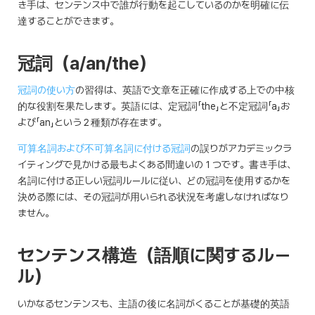
き手は、センテンス中で誰が行動を起こしているのかを明確に伝
達することができます。
冠詞（a/an/the）
冠詞の使い方
の習得は、英語で文章を正確に作成する上での中核
的な役割を果たします。英語には、定冠詞「the」と不定冠詞「a」お
よび「an」という２種類が存在ます。
可算名詞および不可算名詞に付ける冠詞
の誤りがアカデミックラ
イティングで見かける最もよくある間違いの１つです。書き手は、
名詞に付ける正しい冠詞ルールに従い、どの冠詞を使用するかを
決める際には、その冠詞が用いられる状況を考慮しなければなり
ません。
センテンス構造（語順に関するルー
ル）
いかなるセンテンスも、主語の後に名詞がくることが基礎的英語