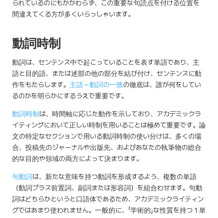
られているのにもかかわらず、この重要な句読点を付ける位置を
間違えてくる方が多くいらっしゃいます。
動詞時制
動詞は、センテンス中で起こっていることを表す単語であり、主
語と目的語、または述部の他の部分を結び付け、センテンスに動
作をもたらします。
主語－動詞の一致
の徹底は、誰が何をしてい
るのかを明らかにするうえで重要です。
動詞時制
は、時間軸に応じた動作を示しており、アカデミックラ
イティングにおいて正しい時制を用いることは極めて重要です。論
文の特定なセクションで用いる動詞時制の使い分けは、多くの場
合、投稿先のジャーナルや出版先、およびあなたの執筆物の総合
的な目的や領域の両方によって決まります。
句動詞
は、新たな意味を持つ動詞を形成するよう、複数の単語
（動詞プラス前置詞、副詞または形容詞）を組合わせます。句動
詞はどちらかというと口語体であるため、アカデミックライティン
グではあまり使われません。一般的に、「学術的」な性質を持つ１単