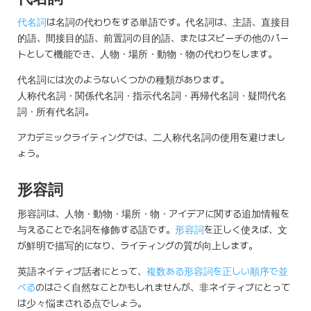
代名詞
は名詞の代わりをする単語です。代名詞は、主語、直接目
的語、間接目的語、前置詞の目的語、またはスピーチの他のパー
トとして機能でき、人物・場所・動物・物の代わりをします。
代名詞には次のようないくつかの種類があります。
人称代名詞・関係代名詞・指示代名詞・再帰代名詞・疑問代名
詞・所有代名詞。
アカデミックライティングでは、二人称代名詞の使用を避けまし
ょう。
形容詞
形容詞は、人物・動物・場所・物・アイデアに関する追加情報を
与えることで名詞を修飾する語です。
形容詞
を正しく使えば、文
が鮮明で描写的になり、ライティングの質が向上します。
英語ネイティブ話者にとって、
複数ある形容詞を正しい順序で並
べる
のはごく自然なことかもしれませんが、非ネイティブにとって
は少々悩まされる点でしょう。