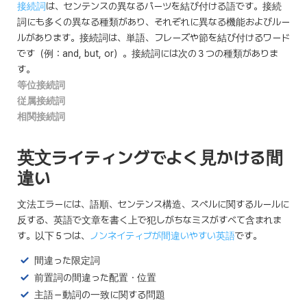
接続詞
は、センテンスの異なるパーツを結び付ける語です。接続
詞にも多くの異なる種類があり、それぞれに異なる機能およびルー
ルがあります。接続詞は、単語、フレーズや節を結び付けるワード
です（例：and, but, or）。接続詞には次の３つの種類がありま
す。
等位接続詞
従属接続詞
相関接続詞
英文ライティングでよく見かける間
違い
文法エラーには、語順、センテンス構造、スペルに関するルールに
反する、英語で文章を書く上で犯しがちなミスがすべて含まれま
す。以下５つは、
ノンネイティブが間違いやすい英語
です。
間違った限定詞
前置詞の間違った配置・位置
主語－動詞の一致に関する問題