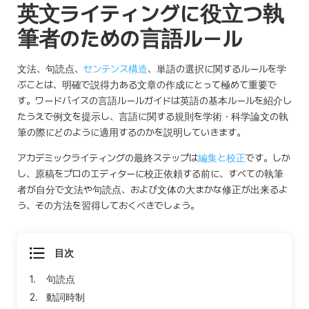
英文ライティングに役立つ執
筆者のための言語ルール
文法、句読点、
センテンス構造
、単語の選択に関するルールを学
ぶことは、明確で説得力ある文章の作成にとって極めて重要で
す。ワードバイスの言語ルールガイドは英語の基本ルールを紹介し
たうえで例文を提示し、言語に関する規則を学術・科学論文の執
筆の際にどのように適用するのかを説明していきます。
アカデミックライティングの最終ステップは
編集と校正
です。しか
し、原稿をプロのエディターに校正依頼する前に、すべての執筆
者が自分で文法や句読点、および文体の大まかな修正が出来るよ
う、その方法を習得しておくべきでしょう。
目次
1.
句読点
2.
動詞時制