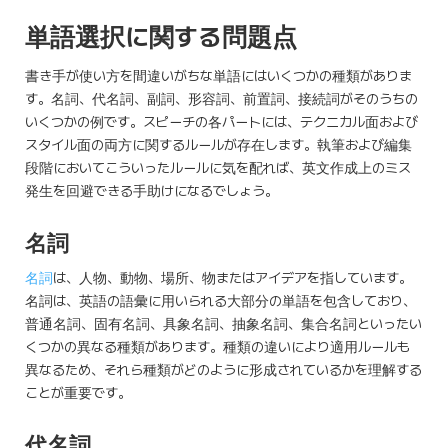
単語選択に関する問題点
書き手が使い方を間違いがちな単語にはいくつかの種類がありま
す。名詞、代名詞、副詞、形容詞、前置詞、接続詞がそのうちの
いくつかの例です。スピーチの各パートには、テクニカル面および
スタイル面の両方に関するルールが存在します。執筆および編集
段階においてこういったルールに気を配れば、英文作成上のミス
発生を回避できる手助けになるでしょう。
名詞
名詞
は、人物、動物、場所、物またはアイデアを指しています。
名詞は、英語の語彙に用いられる大部分の単語を包含しており、
普通名詞、固有名詞、具象名詞、抽象名詞、集合名詞といったい
くつかの異なる種類があります。種類の違いにより適用ルールも
異なるため、それら種類がどのように形成されているかを理解する
ことが重要です。
代名詞