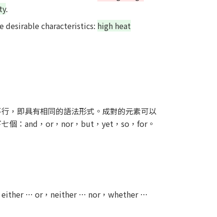
ty
.
 desirable characteristics:
high heat
平行，即具有相同的語法形式。成對的元素可以
d，or，nor，but，yet，so，for。
or，neither … nor，whether …