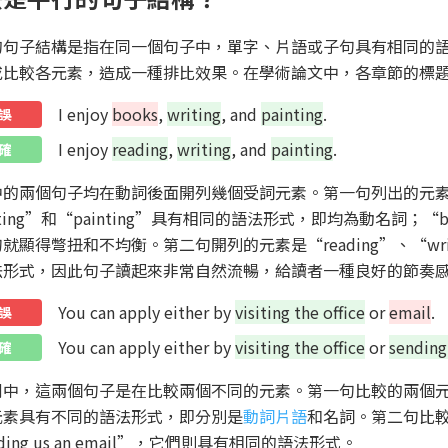
的句子結構是指在同一個句子中，單字、片語或子句具有相同的
或比較各元素，造成一種排比效果。在學術論文中，各章節的標
I enjoy
books
,
writing
, and
painting
.
誤
I enjoy
reading
,
writing
, and
painting
.
確
的兩個句子均在動詞後面開列幾個受詞元素。第一句列出的元素是“boo
iting”和“painting”具有相同的語法形式，即均為動名詞；
就顯得彆扭和不均衡。第二句開列的元素是“reading”、“writ
法形式，因此句子讀起來非常自然流暢，給讀者一種良好的節奏
You can apply either by
visiting the office
or
email
.
誤
You can apply either by
visiting the office
or
sending
確
中，這兩個句子是在比較兩個不同的元素。第一句比較的兩個元素是“visi
元素具有不同的語法形式，即分別是
動詞片語
和名詞。第二句比較的兩個
nding us an email”，它們則具有相同的語法形式。