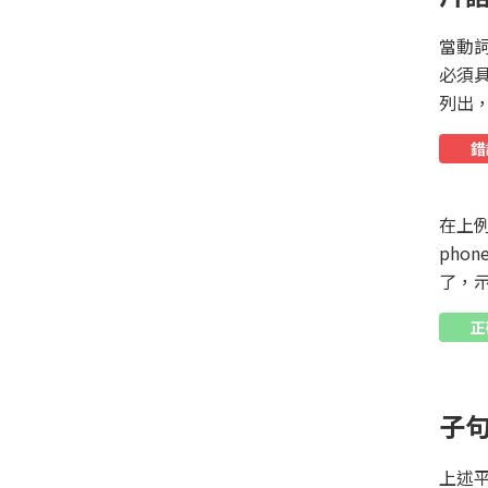
當動
必須
列出
錯
在上例中
pho
了，
正
子
上述