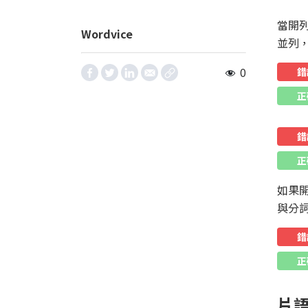
當開
Wordvice
並列
0
錯
正
錯
正
如果
與分
錯
正
片