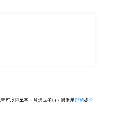
元素可以是單字、片語或子句，通常用
逗號
或
分