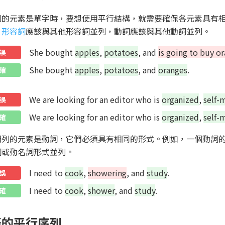
列的元素是單字時，要想使用平行結構，就需要確保各元素具有
，
形容詞
應該與其他形容詞並列，動詞應該與其他動詞並列。
She bought
apples
,
potatoes
, and
is going to buy o
誤
She bought
apples
,
potatoes
, and
oranges
.
確
We are looking for an editor who is
organized
,
self-
誤
We are looking for an editor who is
organized
,
self-
確
開列的元素是動詞，它們必須具有相同的形式。例如，一個動詞
詞或動名詞形式並列。
I need to
cook
,
showering
, and
study
.
誤
I need to
cook
,
shower
, and
study
.
確
語的平行序列