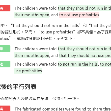
The children were told
that they should not run in t
誤
their mouths open
, and
to not use profanities
.
“that they should not run in the halls”和“that they s
的語法形式。然而，“to use profanities”卻不具備。為了
fanities”，或修改其他兩個子句，示例如下。
The children were told
that they should not run in t
確
their mouths open
, and
that they should not use pro
The children were told
to not run in the halls
,
to no
確
use profanities
.
號後的平行列表
後面的列表內容也必須在語法上保持平行一致。
The fabricated composites were found to share three
誤