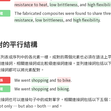
resistance to heat
,
low brittleness
, and
high flexibili
The fabricated composites were found to share three
確
resistance
,
low brittleness
, and
high flexibility
.
對的平行結構
述列表或序列中的各元素一樣，成對的兩個元素也必須在語法上
連接詞、相關連接詞或比較級連接詞連接。並列連接詞包括以下七個：an
連接詞都可以將元素配對。
We went
shopping
and
to bike
.
誤
We went
shopping
and
biking
.
確
接詞也可以連接句子中的成對單字。相關連接詞包括以下五個：either … 
t only … but also，both … and。