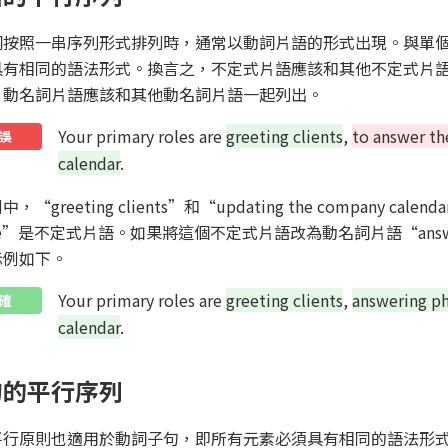
詞按照一串序列形式排列時，通常以動詞片語的形式出現。與單
具有相同的語法形式。換言之，不定式片語應該和其他不定式片
，動名詞片語應該和其他動名詞片語一起列出。
Your primary roles are
greeting clients
,
to answer t
誤
calendar
.
，“greeting clients”和“updating the company cal
ne”是不定式片語。如果將這個不定式片語改為動名詞片語“answeri
示例如下。
Your primary roles are
greeting clients
,
answering ph
確
calendar
.
句的平行序列
平行原則也適用於動詞子句，即所有元素必須具有相同的語法形