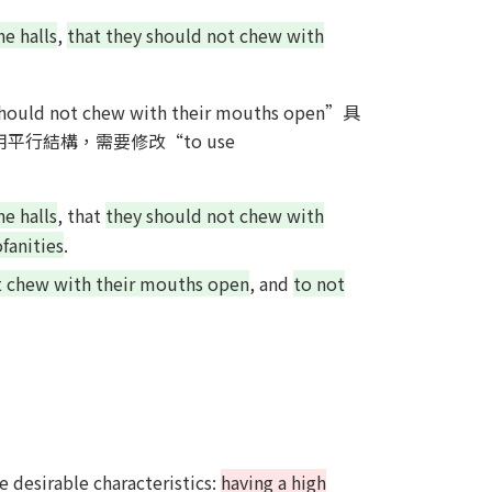
he halls
,
that they should not chew with
hould not chew with their mouths open”具
採用平行結構，需要修改“to use
he halls
, that
they should not chew with
fanities
.
t chew with their mouths open
, and
to not
 desirable characteristics:
having a high