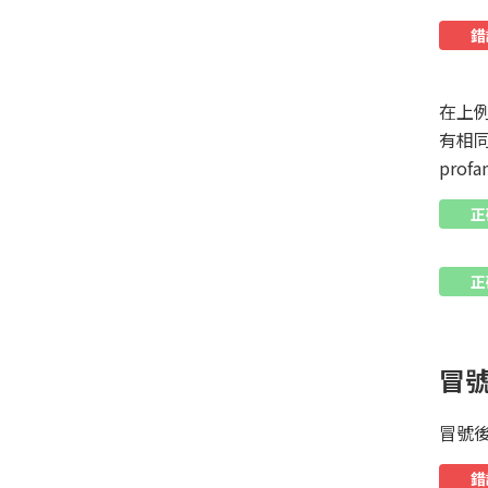
錯
在上例中，
有相同
pro
正
正
冒
冒號
錯