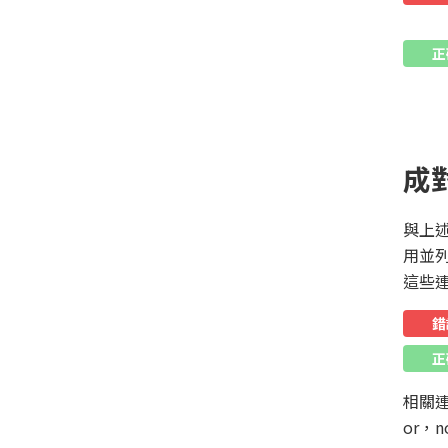
正
成
與上
用並列
這些
錯
正
相關連
or，no