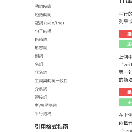
標點符號使用規則
逗號 (,)
分號 (;)
冒號 (:)
引號 (“”)
撇號 (‘)
長短破折號 (– or —)
連字號 (-)
圓括號 () & 方括號 [ ]
問號 (?)
動詞時態
平行
短語動詞
列舉
冠詞 (a/an/the)
句子結構
錯
修飾語
正
形容詞
副詞
上例中
“wr
名詞
第一句
代名詞
的語
主詞與動詞一致性
介系詞
錯
連接詞
正
主/被動語態
平行結構
在上例
兩個
引用格式指南
“se