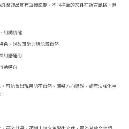
最終潤飾品質有直接影響。不同種類的文件在語言風格、邏
、用詞精確
特色、說故事能力與語氣自然
業用語運用
行動導向
性，可能會出現用語不自然、調整方向錯誤、或無法強化重
率。
論文、研究計畫、碩博士論文等學術文件，而為其他文件類