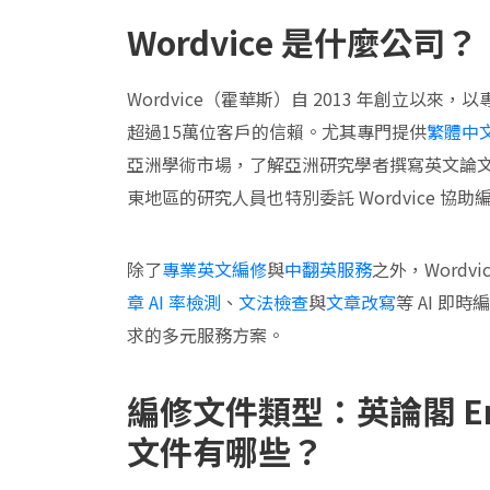
Wordvice 是什麼公司？
Wordvice（霍華斯）自 2013 年創立
超過15萬位客戶的信賴。尤其專門提供
繁體中
亞洲學術市場，了解亞洲研究學者撰寫英文論
東地區的研究人員也特別委託 Wordvice 
除了
專業英文編修
與
中翻英服務
之外，Wordvi
章 AI 率檢測
、
文法檢查
與
文章改寫
等 AI 即
求的多元服務方案。
編修文件類型：
英論閣
E
文件有哪些？