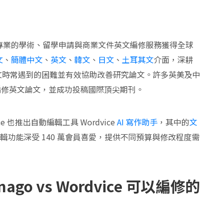
以來，以專業的學術、留學申請與商業文件英文編修服務獲得全球
文
、
簡體中文
、
英文
、
韓文
、
日文
、
土耳其文
介面，深耕
文時常遇到的困難並有效協助改善研究論文。許多英美及中
協助編修英文論文，並成功投稿國際頂尖期刊。
ce 也推出自動編輯工具 Wordvice
AI 寫作助手
，其中的
文
時編輯功能深受 140 萬會員喜愛，提供不同預算與修改程度需
nago
vs Wordvice 可以編修的