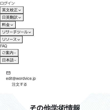
ログイン
英文校正
日英翻訳
料金
リサーチツール
リソース
FAQ
ご案内
日本語
edit@wordvice.jp
注文する
その他学術情報