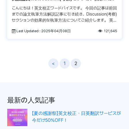
こんにちは！英文校正ワードバイスです。 今回の記事は前回
までの論文執筆方法解説記事に引き続き、Discussion(考察)
セクションの効果的な執筆方法についてご紹介します。 英語
論文でのDiscussion(考察)の目的 […]
Last Updated : 2025年04月08日
121,645
投
<
1
2
稿
ナ
ビ
ゲ
最新の人気記事
ー
シ
【夏の感謝祭】英文校正・日英翻訳サービスが
ョ
今だけ50%OFF！
ン