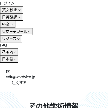
ログイン
英文校正
日英翻訳
料金
リサーチツール
リソース
FAQ
ご案内
日本語
edit@wordvice.jp
注文する
その他学術情報