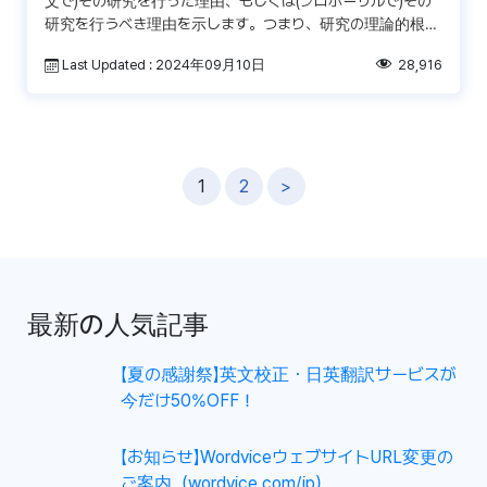
文で)その研究を行った理由、もしくは(プロポーザルで)その
研究を行うべき理由を示します。つまり、研究の理論的根拠
は、読者や審査官に研究の必要 […]
Last Updated : 2024年09月10日
28,916
投
1
2
>
稿
ナ
ビ
ゲ
最新の人気記事
ー
シ
【夏の感謝祭】英文校正・日英翻訳サービスが
ョ
今だけ50%OFF！
ン
【お知らせ】WordviceウェブサイトURL変更の
ご案内（wordvice.com/jp）