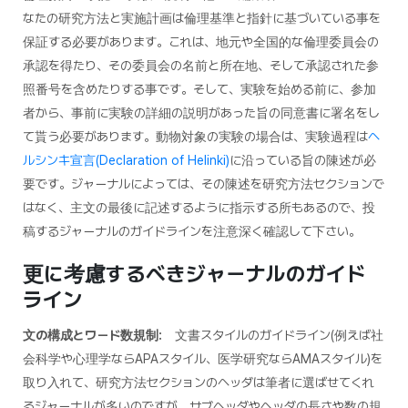
なたの研究方法と実施計画は倫理基準と指針に基づいている事を
保証する必要があります。これは、地元や全国的な倫理委員会の
承認を得たり、その委員会の名前と所在地、そして承認された参
照番号を含めたりする事です。そして、実験を始める前に、参加
者から、事前に実験の詳細の説明があった旨の同意書に署名をし
て貰う必要があります。動物対象の実験の場合は、実験過程は
ヘ
ルシンキ宣言(Declaration of Helinki)
に沿っている旨の陳述が必
要です。ジャーナルによっては、その陳述を研究方法セクションで
はなく、主文の最後に記述するように指示する所もあるので、投
稿するジャーナルのガイドラインを注意深く確認して下さい。
更に考慮するべきジャーナルのガイド
ライン
文の構成とワード数規制:
文書スタイルのガイドライン(例えば社
会科学や心理学ならAPAスタイル、医学研究ならAMAスタイル)を
取り入れて、研究方法セクションのヘッダは筆者に選ばせてくれ
るジャーナルが多いのですが、サブヘッダやヘッダの長さや数の規