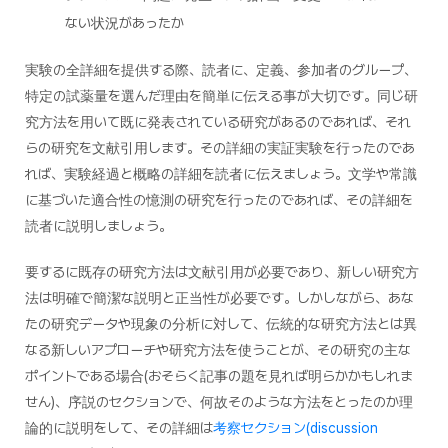
ない状況があったか
実験の全詳細を提供する際、読者に、定義、参加者のグループ、
特定の試薬量を選んだ理由を簡単に伝える事が大切です。同じ研
究方法を用いて既に発表されている研究があるのであれば、それ
らの研究を文献引用します。その詳細の実証実験を行ったのであ
れば、実験経過と概略の詳細を読者に伝えましょう。文学や常識
に基づいた適合性の憶測の研究を行ったのであれば、その詳細を
読者に説明しましょう。
要するに既存の研究方法は文献引用が必要であり、新しい研究方
法は明確で簡潔な説明と正当性が必要です。しかしながら、あな
たの研究データや現象の分析に対して、伝統的な研究方法とは異
なる新しいアプローチや研究方法を使うことが、その研究の主な
ポイントである場合(おそらく記事の題を見れば明らかかもしれま
せん)、序説のセクションで、何故そのような方法をとったのか理
論的に説明をして、その詳細は
考察セクション(discussion