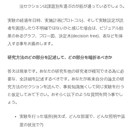
法セクションは課題別を選ぶのが筋が通っているでしょう。
実験の経過年日時、実施計画(プロトコル)、そして実験設定が読
者を困惑したり不明確ではないかと感じた場合は、ビジュアル効
果のあるグラフ、フロー図、決定木(decision tree)、表などを挿
入する事をお薦めします。
研究方法のどの部分を記述して、どの部分を端折るべきか
答えは簡単です。あなたの研究を他の研究者が模写できる為に必
要な、全詳細を記述するべきです。あなたが将来自分の論文の研
究方法のセクションを読んで、事前知識無くして同じ実験を行う
と仮定してみて下さい。おそらく以下のような質問を問う事でし
ょう。
実験を行った場所(例えば、どんな部屋で、どんな照明や温
度の状況で?)