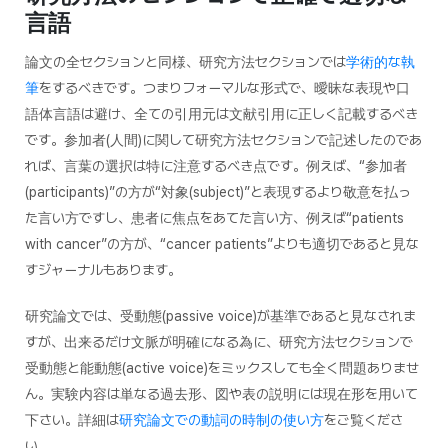
言語
論文の全セクションと同様、研究方法セクションでは
学術的な執
筆
をするべきです。つまりフォーマルな形式で、曖昧な表現や口
語体言語は避け、全ての引用元は文献引用に正しく記載するべき
です。参加者(人間)に関して研究方法セクションで記述したのであ
れば、言葉の選択は特に注意するべき点です。例えば、“参加者
(participants)”の方が“対象(subject)”と表現するより敬意を払っ
た言い方ですし、患者に焦点をあてた言い方、例えば“patients
with cancer”の方が、“cancer patients”よりも適切であると見な
すジャーナルもあります。
研究論文では、受動態(passive voice)が基準であると見なされま
すが、出来るだけ文脈が明確になる為に、研究方法セクションで
受動態と能動態(active voice)をミックスしても全く問題ありませ
ん。実験内容は単なる過去形、図や表の説明には現在形を用いて
下さい。詳細は
研究論文での動詞の時制の使い方
をご覧くださ
い。