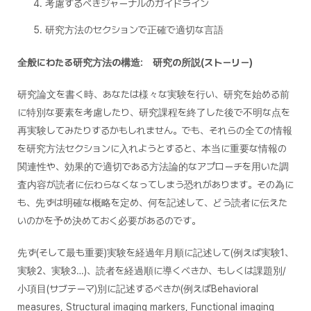
考慮するべきジャーナルのガイドライン
研究方法のセクションで正確で適切な言語
全般にわたる研究方法の構造: 研究の所説(ストーリー)
研究論文を書く時、あなたは様々な実験を行い、研究を始める前
に特別な要素を考慮したり、研究課程を終了した後で不明な点を
再実験してみたりするかもしれません。でも、それらの全ての情報
を研究方法セクションに入れようとすると、本当に重要な情報の
関連性や、効果的で適切である方法論的なアプローチを用いた調
査内容が読者に伝わらなくなってしまう恐れがあります。その為に
も、先ずは明確な概略を定め、何を記述して、どう読者に伝えた
いのかを予め決めておく必要があるのです。
先ず(そして最も重要)実験を経過年月順に記述して(例えば実験1、
実験2、実験3…)、読者を経過順に導くべきか、もしくは課題別/
小項目(サブテーマ)別に記述するべきか(例えば
Behavioral
measures, Structural imaging markers, Functional imaging