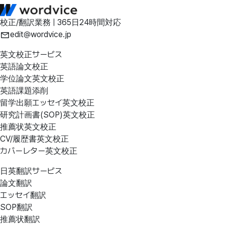
校正/翻訳業務 | 365日24時間対応
edit@wordvice.jp
英文校正サービス
英語論文校正
学位論文英文校正
英語課題添削
留学出願エッセイ英文校正
研究計画書(SOP)英文校正
推薦状英文校正
CV/履歴書英文校正
カバーレター英文校正
日英翻訳サービス
論文翻訳
エッセイ翻訳
SOP翻訳
推薦状翻訳