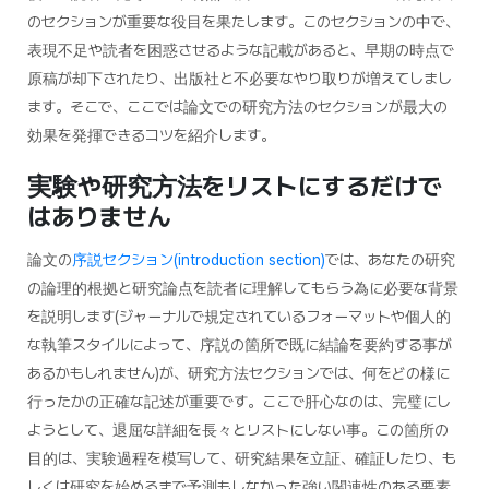
のセクションが重要な役目を果たします。このセクションの中で、
表現不足や読者を困惑させるような記載があると、早期の時点で
原稿が却下されたり、出版社と不必要なやり取りが増えてしまし
ます。そこで、ここでは論文での研究方法のセクションが最大の
効果を発揮できるコツを紹介します。
実験や研究方法をリストにするだけで
はありません
論文の
序説セクション(introduction section)
では、あなたの研究
の論理的根拠と研究論点を読者に理解してもらう為に必要な背景
を説明します(ジャーナルで規定されているフォーマットや個人的
な執筆スタイルによって、序説の箇所で既に結論を要約する事が
あるかもしれません)が、研究方法セクションでは、何をどの様に
行ったかの正確な記述が重要です。ここで肝心なのは、完璧にし
ようとして、退屈な詳細を長々とリストにしない事。この箇所の
目的は、実験過程を模写して、研究結果を立証、確証したり、も
しくは研究を始めるまで予測もしなかった強い関連性のある要素