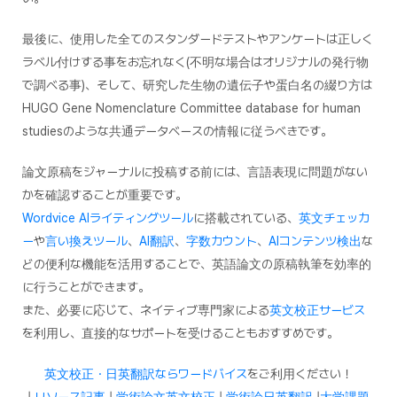
最後に、使用した全てのスタンダードテストやアンケートは正しく
ラベル付けする事をお忘れなく(不明な場合はオリジナルの発行物
で調べる事)、そして、研究した生物の遺伝子や蛋白名の綴り方は
HUGO Gene Nomenclature Committee database for human
studiesのような共通データベースの情報に従うべきです。
論文原稿をジャーナルに投稿する前には、言語表現に問題がない
かを確認することが重要です。
Wordvice AIライティングツール
に搭載されている、
英文チェッカ
ー
や
言い換えツール
、
AI翻訳
、
字数カウント
、
AIコンテンツ検出
な
どの便利な機能を活用することで、英語論文の原稿執筆を効率的
に行うことができます。
また、必要に応じて、ネイティブ専門家による
英文校正サービス
を利用し、直接的なサポートを受けることもおすすめです。
英文校正・日英翻訳ならワードバイス
をご利用ください！
|
リソース記事
|
学術論文英文校正
|
学術論日英翻訳
|
大学課題