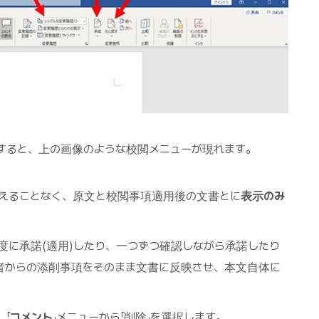
択すると、上の画像のような校閲メニューが現れます。
加えることなく、原文と校閲事項適用後の文書とに
表示のみ
度に承諾(適用)したり、一つずつ確認しながら承諾したり
者からの添削事項をそのまま文書に反映させ、本文自体に
「
コメント
」メニューから「削除」を選択します。