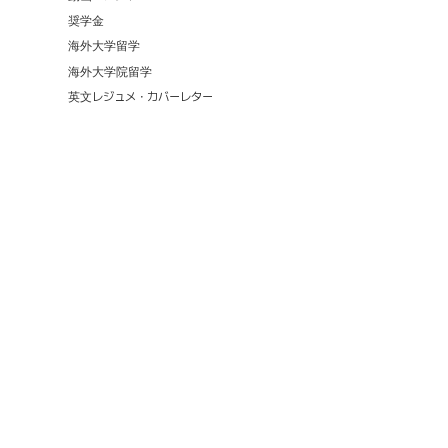
奨学金
海外大学留学
海外大学院留学
英文レジュメ・カバーレター
13,744