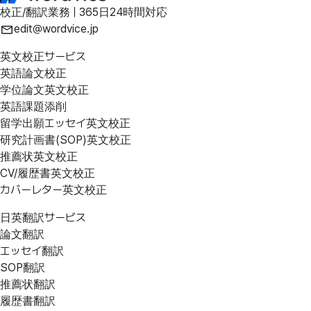
校正/翻訳業務 | 365日24時間対応
edit@wordvice.jp
英文校正サービス
英語論文校正
学位論文英文校正
英語課題添削
留学出願エッセイ英文校正
研究計画書(SOP)英文校正
推薦状英文校正
CV/履歴書英文校正
カバーレター英文校正
日英翻訳サービス
論文翻訳
エッセイ翻訳
SOP翻訳
推薦状翻訳
履歴書翻訳