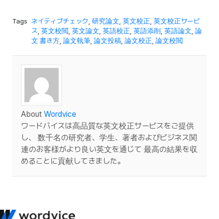
Tags
ネイティブチェック
,
研究論文
,
英文校正
,
英文校正サービ
ス
,
英文校閲
,
英文論文
,
英語校正
,
英語添削
,
英語論文
,
論
文 書き方
,
論文執筆
,
論文投稿
,
論文校正
,
論文校閲
About
Wordvice
ワードバイスは高品質な英文校正サービスをご提供
し、 数千名の研究者、学生、著者およびビジネス関
連のお客様がより良い英文を通じて 最高の結果を収
めることに貢献してきました。