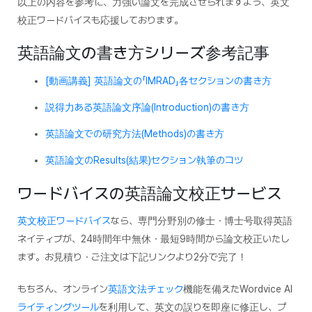
以上の内容を参考に、力強い論文を完成させられますよう、英文
校正ワードバイスも応援しております。
英語論文の書き方シリーズ参考記事
[動画講義] 英語論文の「IMRAD」各セクションの書き方
説得力ある英語論文序論(Introduction)の書き方
英語論文での研究方法(Methods)の書き方
英語論文のResults(結果)セクション執筆のコツ
ワードバイスの英語論文校正サービス
英文校正ワードバイス
なら、専門分野別の修士・博士号取得英語
ネイティブが、24時間年中無休・最短9時間から論文校正いたし
ます。お見積り・ご注文は下記リンクより2分で完了！
もちろん、オンライン
英語文法チェック
機能を備えたWordvice AI
ライティングツール
を利用して、英文の誤りを即座に修正し、プ