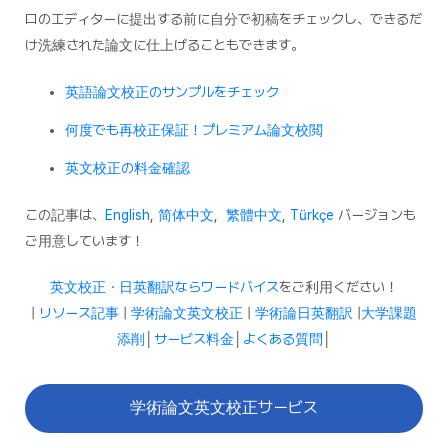
ロのエディターに提出する前に自分で初稿をチェックし、できるだ
け洗練された論文に仕上げることもできます。
英語論文校正のサンプルをチェック
何度でも再校正保証！プレミアム論文校閲
英文校正の料金確認
この記事は、
English
,
简体中文
,
繁體中文
,
Türkçe
バージョンも
ご用意しています！
英文校正・日英翻訳ならワードバイス
をご利用ください！
|
リソース記事
|
学術論文英文校正
|
学術論日英翻訳
|
大学課題
添削
│
サービス料金
│
よくある質問
│
学術論文英文校正サービス