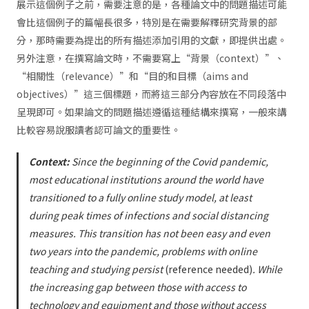
展示這個例子之前，需要注意的是，各種論文中的問題描述可能
會比這個例子的篇幅長很多，特別是在需要解釋研究背景的部
分，那時需要為提出的所有描述添加引用的文獻，即提供出處。
另外注意，在撰寫論文時，不需要寫上“背景（context）”、
“相關性（relevance）”和“目的和目標（aims and
objectives）”這三個標題，而將這三部分內容放在不同段落中
呈現即可。如果論文的問題描述遵循這種結構來撰寫，一般來講
比較容易說服讀者認可論文的重要性。
Context:
Since the beginning of the Covid pandemic,
most educational institutions around the world have
transitioned to a fully online study model, at least
during peak times of infections and social distancing
measures. This transition has not been easy and even
two years into the pandemic, problems with online
teaching and studying persist
(reference needed)
. While
the increasing gap between those with access to
technology and equipment and those without access