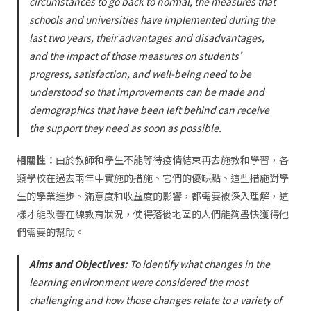
circumstances to go back to normal, the measures that
schools and universities have implemented during the
last two years, their advantages and disadvantages,
and the impact of those measures on students’
progress, satisfaction, and well-being need to be
understood so that improvements can be made and
demographics that have been left behind can receive
the support they need as soon as possible.
相關性：
由於教師和學生不能等待疫情結束再去施教和學習，各
類學校在過去兩年中實施的措施、它們的優缺點、這些措施對學
生的學業進步、滿意度和收益度的影響，都需要被深入理解，這
樣才能改善在線教育狀況，使得落後地區的人們能夠盡快獲得他
們需要的幫助。
Aims and Objectives:
To identify what changes in the
learning environment were considered the most
challenging and how those changes relate to a variety of