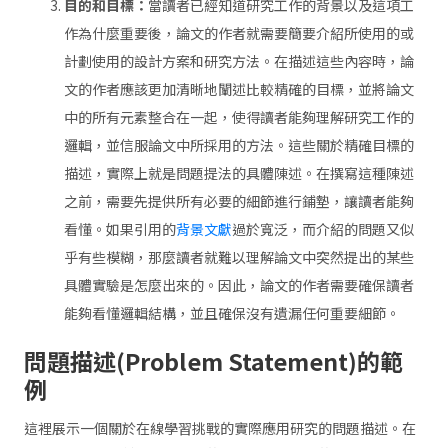
目的和目標：
當讀者已經知道研究工作的背景以及這項工
作為什麼重要後，論文的作者就需要簡要介紹所使用的或
計劃使用的設計方案和研究方法。在描述這些內容時，論
文的作者應該更加清晰地闡述比較精確的目標，並將論文
中的所有元素整合在一起，使得讀者能夠理解研究工作的
邏輯，並信服論文中所採用的方法。這些關於精確目標的
描述，實際上就是問題提法的具體陳述。在撰寫這種陳述
之前，需要先提供所有必要的細節進行鋪墊，讓讀者能夠
看懂。如果引用的
背景文獻
過於寬泛，而介紹的問題又似
乎有些模糊，那麼讀者就難以理解論文中突然提出的某些
具體實驗是怎麼出來的。因此，論文的作者需要確保讀者
能夠看懂邏輯結構，並且確保沒有遺漏任何重要細節。
問題描述(Problem Statement)的範
例
這裡展示一個關於在線學習挑戰的實際應用研究的問題描述。在