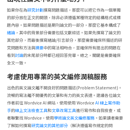
如果你在為
研究計劃
撰寫問題描述，那麼可以把它作為一個單獨
的部分放在正文的開頭，除非必須遵循某種特定的結構格式或標
題內容。如果問題描述是期刊論文的一部分，那麼它基本構成了
緒論
，其中的背景部分需要包括文獻綜述。如果先撰寫了論文的
其他部分，而最後撰寫緒論/引言部分，那麼需要確保所描述的研
究問題和方法與
摘要
中的寫法相吻合，並確保所有提出的問題在
看到
討論
的末尾部分時都已經回答完畢。總之，關鍵是需要確保
全文一致。
考慮使用專業的英文編修潤稿服務
出色的英文論文離不開良好的問題描述(Problem Statement)。
流暢的寫法離不開優秀的文筆和有力的英文表達。建議各位論文
作者前往 Wordvice AI 網站，使用使用 Wordvice
AI 線上寫作助
手
的
線上文法檢查工具
和
文章改寫工具
進行寫作和自我檢查，或
者聯繫找 Wordvice，使用
學術論文英文編修服務
。如果讀者需要
了解如何撰寫
研究論文的其他部分
（解決遵循寫作規定的問