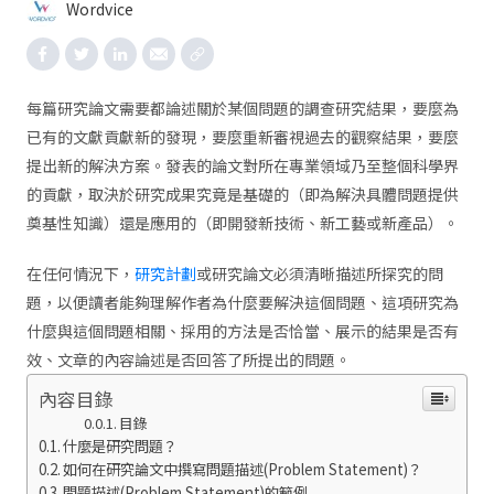
Wordvice
每篇研究論文需要都論述關於某個問題的調查研究結果，要麼為
已有的文獻貢獻新的發現，要麼重新審視過去的觀察結果，要麼
提出新的解決方案。發表的論文對所在專業領域乃至整個科學界
的貢獻，取決於研究成果究竟是基礎的（即為解決具體問題提供
奠基性知識）還是應用的（即開發新技術、新工藝或新產品）。
在任何情況下，
研究計劃
或研究論文必須清晰描述所探究的問
題，以便讀者能夠理解作者為什麼要解決這個問題、這項研究為
什麼與這個問題相關、採用的方法是否恰當、展示的結果是否有
效、文章的內容論述是否回答了所提出的問題。
內容目錄
目錄
什麼是研究問題？
如何在研究論文中撰寫問題描述(Problem Statement)？
問題描述(Problem Statement)的範例