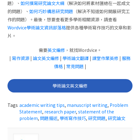
題）、
如何撰寫研究論文大綱
（解決如何將素材匯總在一起成文
的問題）、
如何巧妙構思研究問題
（解決不知道如何開展研究工
作的問題）。最後，想要查看更多學術相關資源，請查看
Wordvice學術論文資訊部落格
提供各種學術寫作技巧的文章和影
片。
需要
英文編修
，就找Wordvice。
|
寫作資源
|
論文英文編修
|
學術論文翻譯
|
課堂作業英修
|
服務
價格
|
常見問題
|
學術論文英文編修
Tags
academic writing tips
,
manuscript writing
,
Problem
Statement
,
research paper
,
statement of the
problem
,
問題描述
,
學術寫作技巧
,
研究問題
,
研究論文