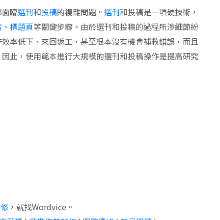
都面臨
選刊
和
投稿
的複雜問題。
選刊
和投稿是一項硬技術，
信
、
標題頁
等關鍵步驟。由於選刊和投稿的過程所涉細節紛
作效率低下、來回返工，甚至根本沒有機會補救錯誤，而且
，因此，使用範本進行大規模的選刊和投稿操作是提高研究
編修
，就找Wordvice。