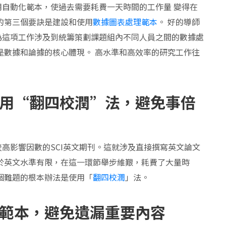
自動化範本，使過去需要耗費一天時間的工作量 變得在
的第三個要訣是建設和使用
數據圖表處理
範本
。 好的導師
為這項工作涉及到統籌策劃課題組內不同人員之間的數據處
是數據和論據的核心體現。 高水準和高效率的研究工作往
用
“
翻四校潤
”
法，避免事倍
高影響因數的SCI英文期刊。這就涉及直接撰寫英文論文
於英文水準有限，在這一環節舉步維艱，耗費了大量時
個難題的根本辦法是使用「
翻四校潤
」法。
範本，避免遺漏重要內容