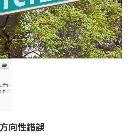
性操作
倍功半
方向性錯誤