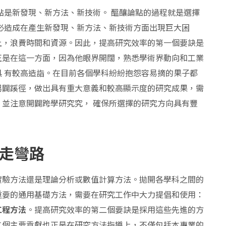
點是新發現、新方法、新技術。 醞釀論點的過程就是選擇
必造成在產生新發現、新方法、新技術方面出現巨大困
上，浪費時間和資源。因此，提高研究效率的第一個要訣是
正是在這一方面，因為他眼界開闊，熟悉學術界動向和工業
 有較高造詣。在目前各個學科紛紛抱怨容易摘的果子都
另闢蹊徑，做出具有重大意義和較高顯示度的研究成果，需
並注意開闢跨學研究究， 確保所選擇的研究方向具有豐
走彎路
實驗方法還是理論分析或數值計算方法。拋開各學科之間的
重要的通用基礎方法，需要在研究工作中大力提倡和使用：
工程方法
。提高研究效率的第二個要訣是採用這些先進的方
二個主要貢獻也正是在研究方法指導上，不僅包括本專業的