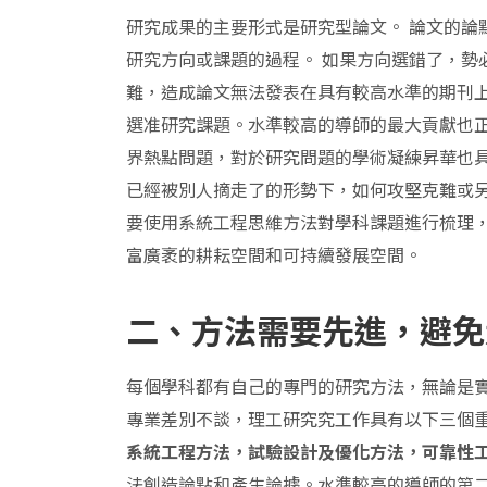
研究成果的主要形式是研究型論文。 論文的論
研究方向或課題的過程。 如果方向選錯了，勢
難，造成論文無法發表在具有較高水準的期刊
選准研究課題。水準較高的導師的最大貢獻也
界熱點問題，對於研究問題的學術凝練昇華也具
已經被別人摘走了的形勢下，如何攻堅克難或
要使用系統工程思維方法對學科課題進行梳理，
富廣袤的耕耘空間和可持續發展空間。
二、方法需要先進，避免
每個學科都有自己的專門的研究方法，無論是
專業差別不談，理工研究究工作具有以下三個
系統工程方法，試驗設計及優化方法，可靠性
法創造論點和產生論據。水準較高的導師的第