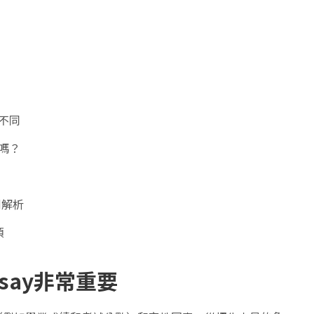
何不同
y嗎？
範例解析
項
ssay非常重要