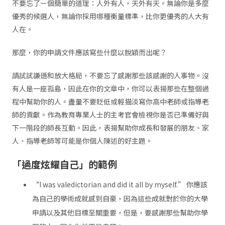
不要忘了ㄧ個簡單的道理：人外有人，天外有天。無論你是多麼
優秀的候選人，無論你採用哪種衡量標準，比你更優秀的人大有
人在。
那麼，你的申請文件應該寫些什麼以脫穎而出呢？
請試試謙遜和放大格局，不要忘了感謝那些該感謝的人事物。沒
有人是一座孤島，因此在你的文章中，你可以表揚那些在整個過
程中幫助你的人。盡量不要貶低或輕描淡寫你高中老師或指導老
師的貢獻。作為教育專業人士的主考官會檢視你是否已準備好與
下一階段的師長互動。因此，表揚幫助你成長和發展的朋友、家
人、指導老師等可能是你個人陳述的好主題。
「過度炫耀自己」的範例
“I was valedictorian and did it all by myself.” 你應該
為自己的學術成就感到自豪，因為這些成就對於你的大學
申請以及其他目標至關重要，但是，要感謝那些幫助你學