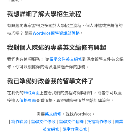
我想詳細了解大學招生流程
有興趣向專家習得更多關於大學招生流程、個人陳述或推薦信的
技巧嗎？ 請看
Wordvice留學資訊部落格
。
我對個人陳述的專業英文編修有興趣
我們也有這項服務！ 從
留學文件英文編修
到深度留學文件英文編
修，你可以根據你的需求選擇適合你的服務。
我已準備好改善我的留學文件了
在我們的
FAQ頁面
上查看我們的流程時間與條件，或者你可以直
接進入
價格頁面
查看價格，取得編修報價並開始訂購流程。
需要
英文編修
，就找Wordvice。
|
寫作資源
|
留學文件修改
|
留學文件翻譯
|
托福寫作修改
|
商業
英文編修
|
課堂作業英修
|