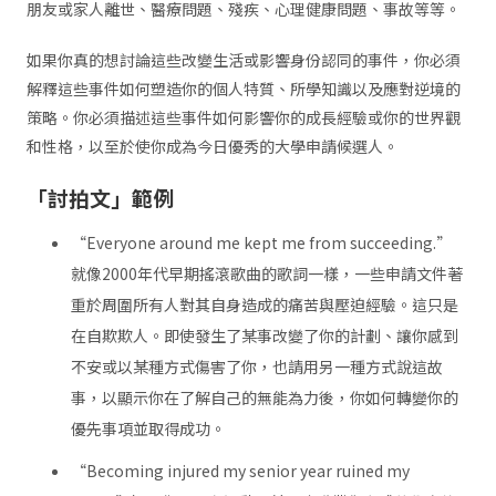
朋友或家人離世、醫療問題、殘疾、心理健康問題、事故等等。
如果你真的想討論這些改變生活或影響身份認同的事件，你必須
解釋這些事件如何塑造你的個人特質、所學知識以及應對逆境的
策略。你必須描述這些事件如何影響你的成長經驗或你的世界觀
和性格，以至於使你成為今日優秀的大學申請候選人。
「討拍文」範例
“Everyone around me kept me from succeeding.”
就像2000年代早期搖滾歌曲的歌詞一樣，一些申請文件著
重於周圍所有人對其自身造成的痛苦與壓迫經驗。這只是
在自欺欺人。即使發生了某事改變了你的計劃、讓你感到
不安或以某種方式傷害了你，也請用另一種方式說這故
事，以顯示你在了解自己的無能為力後，你如何轉變你的
優先事項並取得成功。
“Becoming injured my senior year ruined my