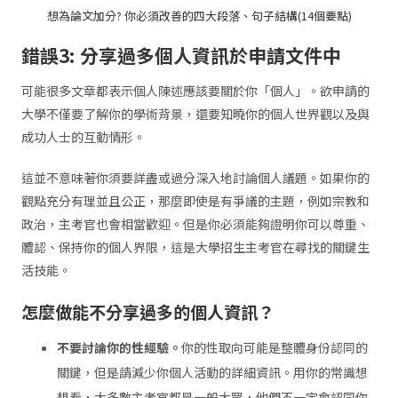
想為論文加分? 你必須改善的四大段落、句子結構(14個要點)
錯誤
3:
分享過多個人資訊於申請文件中
可能很多文章都表示個人陳述應該要關於你「個人」。欲申請的
大學不僅要了解你的學術背景，還要知曉你的個人世界觀以及與
成功人士的互動情形。
這並不意味著你須要詳盡或過分深入地討論個人議題。如果你的
觀點充分有理並且公正，那麼即使是有爭議的主題，例如宗教和
政治，主考官也會相當歡迎。但是你必須能夠證明你可以尊重、
體認、保持你的個人界限，這是大學招生主考官在尋找的關鍵生
活技能。
怎麼做能不分享過多的個人資訊？
不要討論你的性經驗。
你的性取向可能是整體身份認同的
關鍵，但是請減少你個人活動的詳細資訊。用你的常識想
想看，大多數主考官都是一般大眾，他們不一定會認同你