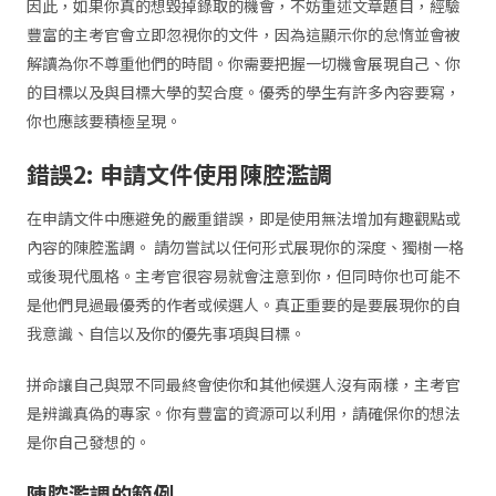
因此，如果你真的想毀掉錄取的機會，不妨重述文章題目，經驗
豐富的主考官會立即忽視你的文件，因為這顯示你的怠惰並會被
解讀為你不尊重他們的時間。你需要把握一切機會展現自己、你
的目標以及與目標大學的契合度。優秀的學生有許多內容要寫，
你也應該要積極呈現。
錯誤
2:
申請文件使用陳腔濫調
在申請文件中應避免的嚴重錯誤，即是使用無法增加有趣觀點或
內容的陳腔濫調。 請勿嘗試以任何形式展現你的深度、獨樹一格
或後現代風格。主考官很容易就會注意到你，但同時你也可能不
是他們見過最優秀的作者或候選人。真正重要的是要展現你的自
我意識、自信以及你的優先事項與目標。
拼命讓自己與眾不同最終會使你和其他候選人沒有兩樣，主考官
是辨識真偽的專家。你有豐富的資源可以利用，請確保你的想法
是你自己發想的。
陳腔濫調的範例