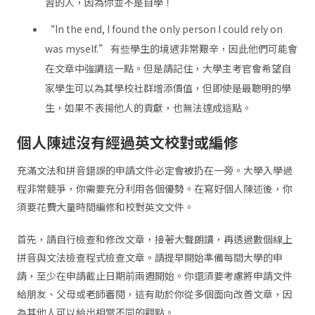
習的人，因為你並不是自學！
“In the end, I found the only person I could rely on
was myself.” 有些學生的境遇非常艱辛，因此他們可能會
在文章中強調這一點。但是請記住，大學主考官會希望自
家學生可以為其學校社群增添價值，但即使是最聰明的學
生，如果不表揚他人的貢獻，也無法達成這點。
個人陳述沒有經過英文校對或編修
充滿文法和拼音錯誤的申請文件必定會被扔在一旁。大學入學過
程非常競爭，你需要充分利用各個優勢。在寫好個人陳述後，你
須要花費大量時間編修和校對英文文件。
首先，請自行檢查和修改文章，接著大聲朗讀，再透過數個線上
拼音與文法檢查程式檢查文章。請提早開始準備每間大學的申
請，至少在申請截止日期前兩週開始。你還須要考慮將申請文件
給朋友、父母或老師審閱，這有助於你從多個面向改善文章，因
為其他人可以給出相當不同的觀點。