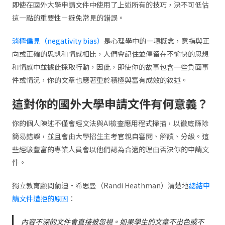
即使在國外大學申請文件中使用了上述所有的技巧，決不可低估
這一點的重要性－避免常見的錯誤。
消極偏見（negativity bias）
是心理學中的一項概念，意指與正
向或正確的思想和情感相比，人們會記住並停留在不愉快的思想
和情感中並據此採取行動，因此，即使你的故事包含一些負面事
件或情況，你的文章也應著重於積極與富有成效的敘述。
這對你的國外大學申請文件有何意義？
你的個人陳述不僅會經文法與AI檢查應用程式掃描，以徹底篩除
簡易錯誤，並且會由大學招生主考官親自審閱、解讀、分級。這
些經驗豐富的專業人員會以他們認為合適的理由否決你的申請文
件。
獨立教育顧問蘭迪·希思曼（Randi Heathman）清楚地
總結申
請文件遭拒的原因
：
內容不深的文件會直接被忽視。如果學生的文章不出色或不