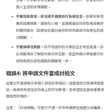
個人生活的赤裸細節。
不要坦承奇怪、非法或不道德的行為或信念。
如果你有怪
異的成癮現象，請放在心裡，並請僅論述你的性格或偏好
的獨特面向（如果這些面向是你的世界觀或作為學生的成
功關鍵）。
不要侮辱次族群。
你不知道你的大學招生主考官是誰。你
必須展現你了解如何與世界互動，並且申請大學是顯示你
成熟度與包容性觀點的關鍵第一步。
錯誤
4:
將申請文件當成討拍文
這種文件錯誤與分享個人資訊非常相似。這類型的文章通常是敘
述一長串所有發生在你身上的可怕事情，並希望招生委員會覺得
遺憾而同情你。
注意：「討拍策略」可能行不通。許多申請學生經歷父母離異、