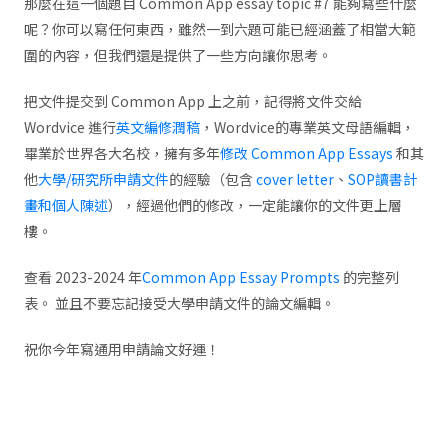
那麼在這一個題目 Common App essay topic #7 能夠寫些什麼
呢？你可以寫任何東西，雖然一到六題可能已經涵蓋了相當大範
圍的內容，但我們還是提供了一些方向讓你思考。
把文件提交到 Common App 上之前，記得將文件交給
Wordvice 進行
英文編修潤稿
，Wordvice的專業英文母語編輯，
畢業於世界各大名校，擁有多年
修改 Common App Essays
和其
他
大學/研究所申請文件
的經驗（包含
cover letter
、
SOP讀書計
畫和個人陳述
），經過他們的修改，一定能讓你的文件更上層
樓。
查看 2023-2024 年
Common App Essay Prompts
的完整列
表。 並且不要忘記接受大學申請文件的論文編輯。
祝你今年寫通用申請論文好運！