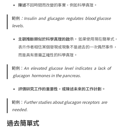
陳述
不因時間而改變的事實，例如科學真理。
範例
：Insulin
and
glucagon
regulates
blood glucose
levels.
主觀推斷類似於科學真理的啟示
。 如果使用現在簡單式，
表示作者相信某個發現或現象不是過去的一次偶然事件，
而是具有普遍正確性的科學真理。
範例：
An
elevated
glucose
level
indicates
a
lack
of
glucagon
hormones in the pancreas.
評價
研究
工作的重要性，或陳述未來的工作計劃。
範例：
Further studies about glucagon receptors
are
needed.
過去簡單式