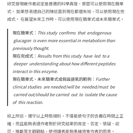
研究發現被作者認定是普適的科學真理，那麼可以使用現在簡單
式。 如果想表達自己的陳述直到現在都還有效，可以使用現在完
成式。 在展望未來工作時，可以使用現在簡單式或未來簡單式。
現在簡單式：
This study
confirms
that
endogenous
glucagon
is even more essential in metabolism than
previously thought.
現在完成式：
Results from this study
have
led
to a
deeper
understanding about how different peptides
interact in this enzyme.
現在簡單式、未來簡單式或假設語氣的範例：
Further
clinical studies
are needed/will be
needed/must
be
carried out/should be carried
out
to
isolate the cause
of
this reaction.
綜上所述，遵守以上時態規則，不僅能使句子的含義在時間上正
確，而且能夠表達作者對於研究結果的肯定、否定、懷疑、認
可、推斷等主觀觀點，使得讀者能夠準確領會作者的用意。