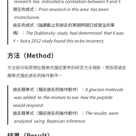
research
has
indicated
a
correlation between X and Y.
現在完成式：
Prior research in this area
has been
inconclusive.
過去完成式（強調截止到過去的某個時間已經發生的事
情）：
The Dublonsky
study
had determined
that X was
Y， but
a
2012 study found this to be incorrect.
方法（Method）
方法部分採用現在簡單式描述業界的研究方法現狀，而採用過去
簡單式描述過去的操作動作。
過去簡單式（描述過去的操作動作）：
A glucose molecule
was added
to
the mixture to see
how the peptide
would respond.
過去簡單式（描述過去的操作動作）：
The results
were
analyzed
using
Bayesian inference.
結果（Result）