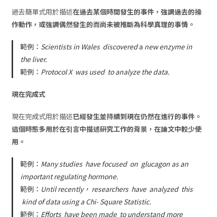
過去簡單式用於描述
在過去某個時間發生的事件，強調過去的操
作動作，或強調偶然發生的而尚未被推斷為科學真理的事情。
範例：
Scientists in Wales
discovered
a
new enzyme in
the liver.
範例：
Protocol X
was used
to analyze the data.
現在完成式
現在完成式用於描述
已經發生並持續到現在仍然在進行的事件。
這個時態多用於在引言中描述
研究
工作的背景，在論文中較少使
用。
範例：
Many studies
have focused
on
glucagon as an
important regulating hormone.
範例：
Until recently， researchers
have
analyzed
this
kind of data using a Chi- Square Statistic.
範例：
Efforts
have been made
to understand more