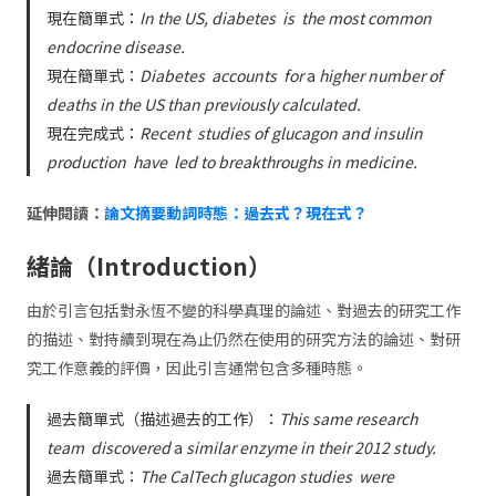
現在簡單式：
In the US, diabetes
is
the most common
endocrine disease.
現在簡單式：
Diabetes
accounts
for
a
higher number of
deaths in the US than previously calculated.
現在完成式：
Recent
studies of glucagon and insulin
production
have
led to breakthroughs in medicine.
延伸閱讀：
論文摘要動詞時態：過去式？現在式？
緒論（Introduction）
由於引言包括對永恆不變的科學真理的論述、對過去的研究工作
的描述、對持續到現在為止仍然在使用的研究方法的論述、對研
究工作意義的評價，因此引言通常包含多種時態。
過去簡單式（描述過去的工作）：
This same research
team
discovered
a
similar enzyme in their 2012 study.
過去簡單式：
The CalTech glucagon studies
were