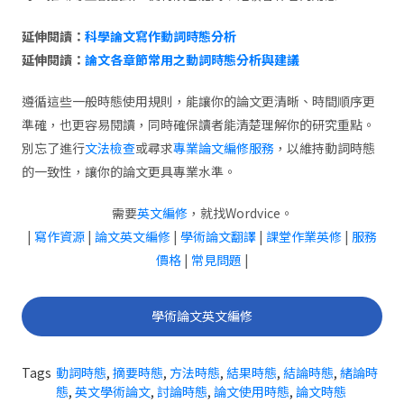
延伸閱讀：
科學論文寫作動詞時態分析
延伸閱讀：
論文各章節常用之動詞時態分析與建議
遵循這些一般時態使用規則，能讓你的論文更清晰、時間順序更
準確，也更容易閱讀，同時確保讀者能清楚理解你的研究重點。
別忘了進行
文法檢查
或尋求
專業論文編修服務
，以維持動詞時態
的一致性，讓你的論文更具專業水準。
需要
英文編修
，就找Wordvice。
|
寫作資源
|
論文英文編修
|
學術論文翻譯
|
課堂作業英修
|
服務
價格
|
常見問題
|
學術論文英文編修
Tags
動詞時態
,
摘要時態
,
方法時態
,
結果時態
,
結論時態
,
緒論時
態
,
英文學術論文
,
討論時態
,
論文使用時態
,
論文時態