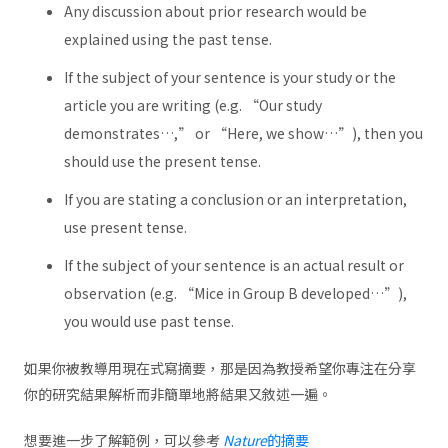
Any discussion about prior research would be
explained using the past tense.
If the subject of your sentence is your study or the
article you are writing (e.g. “Our study
demonstrates…,” or “Here, we show…”), then you
should use the present tense.
If you are stating a conclusion or an interpretation,
use present tense.
If the subject of your sentence is an actual result or
observation (e.g. “Mice in Group B developed…”),
you would use past tense.
如果你被教導用現在式寫摘要，那是因為教授希望你專注在分享
你的研究結果解析而非簡單地將結果又敘述一遍。
想要進一步了解範例，可以參考
Nature
的摘要