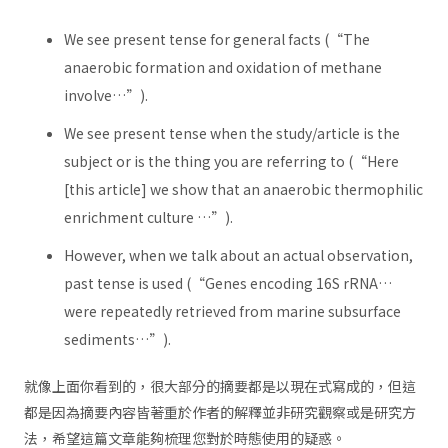
We see present tense for general facts (“The
anaerobic formation and oxidation of methane
involve…”).
We see present tense when the study/article is the
subject or is the thing you are referring to (“Here
[this article] we show that an anaerobic thermophilic
enrichment culture …”).
However, when we talk about an actual observation,
past tense is used (“Genes encoding 16S rRNA…
were repeatedly retrieved from marine subsurface
sediments…”).
就像上面你看到的，很大部分的摘要都是以現在式寫成的，但這
都是因為摘要內容皆著重於作者的解釋並非研究觀察或是研究方
法，希望這篇文章能夠梳理您對於時態使用的疑惑。