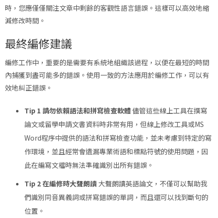
時，您應僅僅關注文章中剩餘的客觀性語言錯誤。這樣可以高效地縮
減修改時間。
最終編修建議
編修工作中，重要的是需要有系統地組織該過程，以便在最短的時間
內捕獲到盡可能多的錯誤。使用一致的方法應用於編修工作，可以有
效地糾正錯誤。
Tip 1 請勿依賴語法和拼寫檢查軟體
儘管這些線上工具在撰寫
論文或留學申請文書資料時非常有用，但線上修改工具或MS
Word程序中提供的語法和拼寫檢查功能，並未考慮到特定的寫
作環境，並且經常會遺漏專業術語和標點符號的使用問題，因
此在編寫文檔時無法準確識別出所有錯誤。
Tip 2 在編修時大聲朗讀
大聲朗讀英語論文，不僅可以幫助我
們識別同音異義詞或拼寫錯誤的單詞，而且還可以找到斷句的
位置。