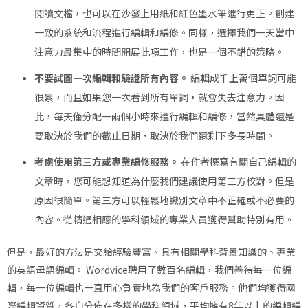
閱讀文檔，也可以在沙發上用紙和紅色墨水筆進行更正。創建
一致的系統和流程進行編輯和編修。同樣，選擇我們一天當中
注意力最集中的時間開展此項工作，也是一個不錯的策略。
不要試圖一次編輯和驗證所有內容。
編輯成千上萬個單詞可能
很累，而且如果您一次看到所有單詞，就會失去注意力。因
此，每天僅分配一兩個小時來進行編輯和編修，當然具體還是
要取決於我們的截止日期，取決於我們還剩下多長時間。
考慮使用第三方或專業編修服務。
在作者撰寫有關自己編輯的
文章時，您可能想知道為什麼我們建議使用第三方校對。但是
原因很簡單。第三方可以輕鬆地識別文章中不正確或不必要的
內容。從精通相應的學科領域的專業人員獲得幫助特別有用。
但是，最好的方法是交給經驗豐富、具有相關學科背景知識的、專業
的英語母語編輯。 Wordvice聘用了數百名編輯，我們善待每一位編
輯，每一位編輯也一直用心負責地為我們的客戶服務。他們均獲得國
際編輯資質，各自分佈在多樣的學科領域，平均擁有8年以上的編輯編