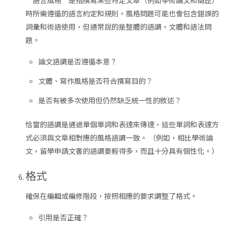
時所需遵循的語言約定和規則。風格問題可能也會包含錯誤的
詞彙和術語使用，但通常說的是整體的語調，文體和語法問
題。
論文語調是否遵循本意？
文體、寫作風格是否符合撰寫目的？
是否有被多次使用但仍然缺乏統一性的敘述？
恰當的語調是通過單個單詞和表達來傳達，這些單詞和表達方
式必須與文章相對應的風格語調一致。 （例如，相比學術論
文，留學申請文書的語調要輕得多，而且十分具有個性化。）
格式
確保在編輯或編修階段，按照相應的要求調整了格式。
引用是否正確？