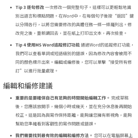
Tip 3 逐句修改
一次修改一個完整句子。這樣可以更輕鬆地識
別出語言和標點問題。在Word中，在每個句子後按“返回”鍵
以分隔各行，以將您需要修改的具體任務一條一條羅列出。修
改完之後，重新調回去，並在紙上打印出文本，再次檢查。
Tip 4 使用MS Word追蹤修訂功能
通過Word的追蹤修訂功能，
我們可以查看單詞或短語級別的錯誤，因為修改內容會被用不
同的顏色標示出來。編輯或編修後，您可以單擊“接受所有修
訂”以進行批量處理。
編輯和編修建議
重要的是要確保自己有足夠的時間開始編輯工作。
完成草稿
後，您應該放開手，幾個小時或幾天，並在充分休息後再開始
校正。這是因為與寫作保持距離，能夠讓您擁有新視角，能夠
幫助您準確看到客觀性的寫作問題或錯誤。
我們需要找到最有效的編輯和編修方法。
您可以在電腦屏幕上