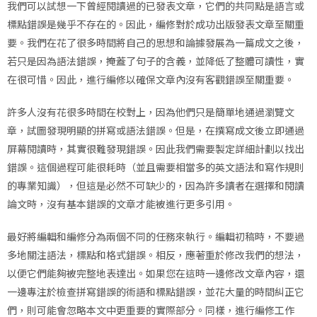
我們可以試想一下曾經閱讀過的已發表文章，它們的共同點是語言或
標點錯誤是幾乎不存在的。因此，編修對於成功出版發表文章至關重
要。我們在花了很多時間將自己的思想和論據發展為一篇成文之後，
若只是因為語法錯誤，掩蓋了句子的含義，並降低了整體可讀性，實
在很可惜。因此，進行編修以確保文章內沒有客觀錯誤至關重要。
許多人沒有花很多時間在校對上，因為他們只是簡單地通過瀏覽文
章，試圖發現明顯的拼寫或語法錯誤。但是，在撰寫成文後立即通過
屏幕閱讀時，其實很難發現錯誤。因此我們需要製定詳細計劃以找出
錯誤。這個過程可能很耗時（並且需要相當多的英文語法和寫作規則
的專業知識），但這是必然不可缺少的，因為許多讀者在選擇和閱讀
論文時，沒有基本錯誤的文章才能被進行更多引用。
最好將編輯和編修分為兩個不同的任務來執行。編輯初稿時，不要過
多地關注語法，標點和格式錯誤。相反，應著重於修改我們的想法，
以便它們能夠被完整地表達出。如果您在這時一邊修改文章內容，還
一邊專注於檢查拼寫錯誤的術語和標點錯誤，並花大量的時間糾正它
們，則可能會忽略本文中更重要的實際部分。同樣，進行編修工作