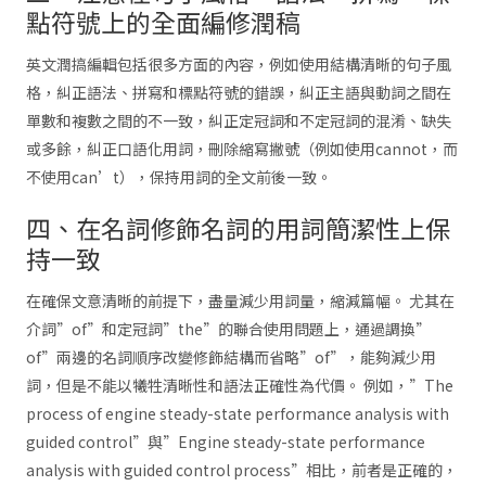
點符號上的全面編修潤稿
英文潤搞編輯包括很多方面的內容，例如使用結構清晰的句子風
格，糾正語法、拼寫和標點符號的錯誤，糾正主語與動詞之間在
單數和複數之間的不一致，糾正定冠詞和不定冠詞的混淆、缺失
或多餘，糾正口語化用詞，刪除縮寫撇號（例如使用cannot，而
不使用can’t），保持用詞的全文前後一致。
四、在名詞修飾名詞的用詞簡潔性上保
持一致
在確保文意清晰的前提下，盡量減少用詞量，縮減篇幅。 尤其在
介詞”of”和定冠詞”the”的聯合使用問題上，通過調換”
of”兩邊的名詞順序改變修飾結構而省略”of”，能夠減少用
詞，但是不能以犧牲清晰性和語法正確性為代價。 例如，”The
process of engine steady-state performance analysis with
guided control”與”Engine steady-state performance
analysis with guided control process”相比，前者是正確的，