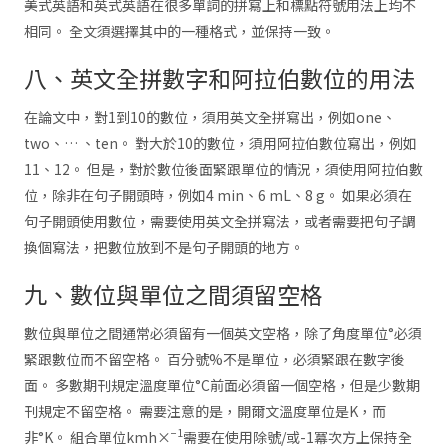
美式英語和英式英語在很多單詞的拼寫上和標點符號用法上均不
相同。 全文須選擇其中的一種格式，並保持一致。
八、英文全拼數字和阿拉伯數位的用法
在論文中，對1到10的數位，須用英文全拼寫出，例如one、
two、… 、ten。 對大於10的數位，須用阿拉伯數位寫出，例如
11、12。 但是，對於數位後面緊跟單位的情況，須使用阿拉伯數
位，除非在句子開頭時，例如4 min、6 mL、8 g。 如果必須在
句子開頭使用數位，需要使用英文全拼寫法，或者需要把句子調
換個寫法，把數位放到不是句子開頭的地方。
九、數位與單位之間須留空格
數位與單位之間通常必須留有一個英文空格，除了角度單位°必須
緊跟數位而不留空格。 百分號%不是單位，必須緊跟在數字後
面。 多數期刊規定溫度單位°C前面必須留一個空格，但是少數期
刊規定不留空格。 需要注意的是，開爾文溫度單位是K，而
−1
非°K。 組合單位kmh×
需要在使用除號/或-1冪次方上保持全