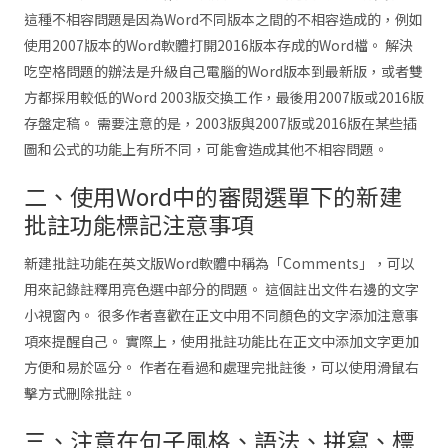
這種不相容問題是因為Word不同版本之間的不相容造成的，例如
使用2007版本的Word軟體打開2016版本存成的Word檔。 解決
吃空格問題的辦法是升級自己電腦的Word版本到最新版，或者雙
方都採用較低的Word 2003版交換工作，最後用2007版或2016版
存盤定稿。 需要注意的是，2003版與2007版或2016版在某些插
圖和公式的功能上有所不同，可能會造成其他不相容問題。
二、使用Word中的審閱選單下的新建
批註功能標記注意事項
新建批註功能在英文版Word軟體中稱為「Comments」，可以
用來記錄註釋用亮色選中部分的問題。 這個註出文件右邊的文字
小視窗內。 很多作者喜歡在正文中用不同顏色的文字添加注意事
項來提醒自己。 實際上，使用批註功能比在正文中添加文字更加
方便和易於區分。 作者在看過和處理完批註後，可以使用滑鼠右
擊方式刪除批註。
三、注意在句子風格、語法、拼寫、標