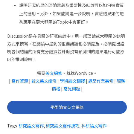
說明研究結果的理論意義及重要性及結論可以如何被實質
上的應用。另外，如果能夠進一步說明，實驗結果如何能
夠應用在更大範圍的Topic中會更好。
Discussion是在具體的研究結論中，用一般理論或大範圍的說明
方式來撰寫，在緒論中提到的重要議題也必須提及。必須提出證
明各個結論的所有充分證據並針對沒有預測到的結果進行可能原
因的推測說明。
需要
英文編修
，就找Wordvice。
|
寫作資源
|
論文英文編修
|
學術論文翻譯
|
課堂作業英修
|
服務
價格
|
常見問題
|
學術論文英文編修
Tags
研究論文寫作
,
研究論文寫作技巧
,
科研論文寫作