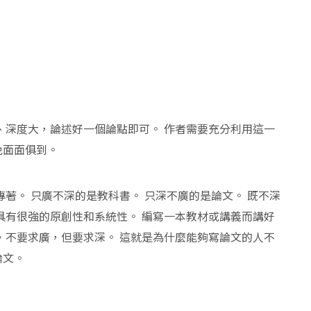
、深度大，論述好一個論點即可。 作者需要充分利用這一
免面面俱到。
著。 只廣不深的是教科書。 只深不廣的是論文。 既不深
具有很強的原創性和系統性。 編寫一本教材或講義而講好
，不要求廣，但要求深。 這就是為什麼能夠寫論文的人不
論文。