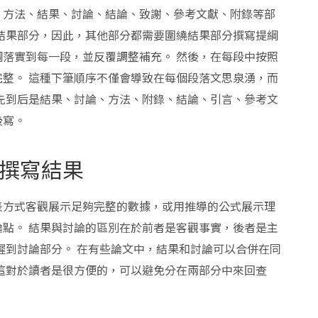
、方法、結果、討論、結論、致謝、參考文獻、附錄等部
結果部分，因此，其他部分都需要圍繞結果部分撰寫提綱
落實到每一段，並反覆調整補充。 然後，在每段中按照
整。 這種下筆順序不僅會導致在每個段落文思泉湧，而
先到后是結果、討論、方法、附錄、結論、引言、參考文
後寫。
撰寫結果
表方式客觀展示足夠完整的數據，或用推導的公式展示理
點。 結果與討論的區別在於前者是客觀事實，後者是主
遲到討論部分。 在有些論文中，結果和討論可以合併在同
這對於讀者是很方便的，可以避免分在兩部分中來回查