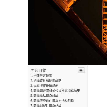
內容目錄
合理限定範圍
組織資料和挖掘論點
先寫提綱後填細節
圍繞圖表資料或公式推導撰寫結果
圍繞論點撰寫討論
圍繞假設條件撰寫方法和附錄
圍繞創新性撰寫結論