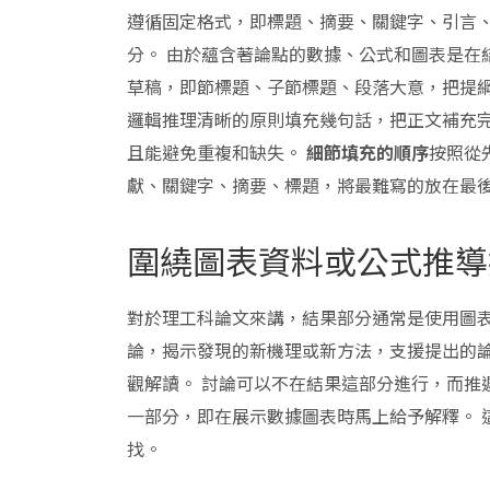
遵循固定格式，即標題、摘要、關鍵字、引言
分。 由於蘊含著論點的數據、公式和圖表是在
草稿，即節標題、子節標題、段落大意，把提綱
邏輯推理清晰的原則填充幾句話，把正文補充完
且能避免重複和缺失。
細節填充的順序
按照從
獻、關鍵字、摘要、標題，將最難寫的放在最
圍繞圖表資料或公式推導
對於理工科論文來講，結果部分通常是使用圖
論，揭示發現的新機理或新方法，支援提出的論
觀解讀。 討論可以不在結果這部分進行，而推
一部分，即在展示數據圖表時馬上給予解釋。 
找。