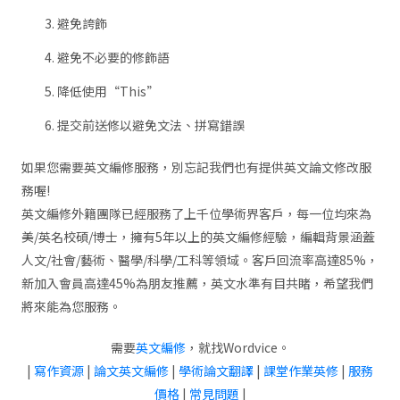
避免誇飾
避免不必要的修飾語
降低使用“This”
提交前送修以避免文法、拼寫錯誤
如果您需要英文編修服務，別忘記我們也有提供英文論文修改服
務喔!
英文編修外籍團隊已經服務了上千位學術界客戶，每一位均來為
美/英名校碩/博士，擁有5年以上的英文編修經驗，編輯背景涵蓋
人文/社會/藝術、醫學/科學/工科等領域。客戶回流率高達85%，
新加入會員高達45%為朋友推薦，英文水準有目共睹，希望我們
將來能為您服務。
需要
英文編修
，就找Wordvice。
|
寫作資源
|
論文英文編修
|
學術論文翻譯
|
課堂作業英修
|
服務
價格
|
常見問題
|