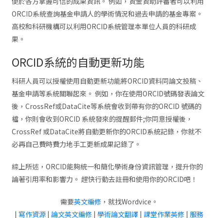
便於各方掌握可信的成果資訊。 例如，資金資助評審者可以利用
ORCID系統查詢基金申請人的學術情況和過去申請的基金專案。
高校和科研機構可以利用ORCID系統管理本單位人員的科研成
果。
ORCID系統的自動更新功能
科研人員可以授權使用自動更新功能將ORCID資料同論文投稿、
基金申請等系統關聯起來。 例如，你在使用ORCID號碼發表論文
後，CrossRef或DataCite等系統會收到帶有你的ORCID 號碼的
檔，你則會收到ORCID 系統發來的提醒郵件;你同意授權後，
CrossRef 或DataCite將自動更新你的ORCID系統記錄，你就不
必再自己費時費力地手工更新成果記錄了。
綜上所述，ORCID能夠統一和簡化學術身份資訊管理，提升你的
論著引用率和影響力。 趕快行動去註冊和使用你的ORCID吧！
需要
英文編修
，就找Wordvice。
|
寫作資源
|
論文英文編修
|
學術論文翻譯
|
課堂作業英修
|
服務