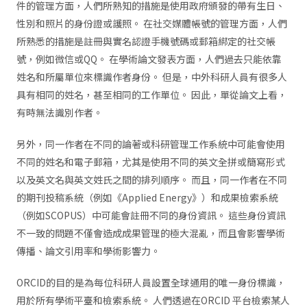
件的管理方面，人們所熟知的措施是使用政府頒發的帶有生日、
性別和照片的身份證或護照。 在社交媒體帳號的管理方面，人們
所熟悉的措施是註冊與實名認證手機號碼或郵箱綁定的社交帳
號，例如微信或QQ。 在學術論文發表方面，人們過去只能依靠
姓名和所屬單位來標識作者身份。 但是，中外科研人員有很多人
具有相同的姓名，甚至相同的工作單位。 因此，單從論文上看，
有時無法識別作者。
另外，同一作者在不同的論著或科研管理工作系統中可能會使用
不同的姓名和電子郵箱，尤其是使用不同的英文全拼或簡寫形式
以及英文名與英文姓氏之間的排列順序。 而且，同一作者在不同
的期刊投稿系統（例如《Applied Energy》）和成果檢索系統
（例如SCOPUS）中可能會註冊不同的身份資訊。 這些身份資訊
不一致的問題不僅會造成成果管理的極大混亂，而且會影響學術
傳播、論文引用率和學術影響力。
ORCID的目的是為每位科研人員設置全球通用的唯一身份標識，
用於所有學術平臺和檢索系統。 人們透過在ORCID 平台檢索某人