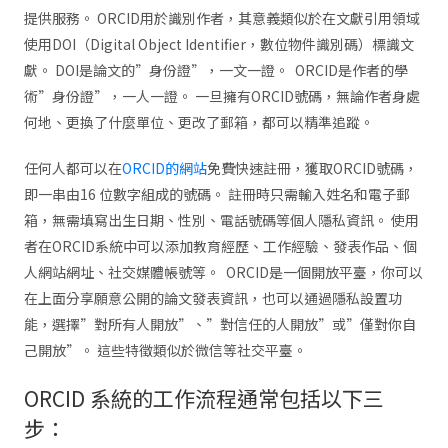
提供服務。 ORCID用於識別作者，其意義類似於在文獻引用領域
使用DOI（Digital Object Identifier，數位物件識別碼）標識文
獻。 DOI是論文的”身份證”，一文一證。 ORCID是作者的學
術”身份證”，一人一證。 一旦擁有ORCID號碼，無論作者身處
何地、更換了什麼單位、更改了郵箱，都可以精準追蹤。
任何人都可以在
ORCID的網站
免費快速註冊，獲取ORCID號碼，
即一串由16 位數字組成的號碼。 註冊時只需輸入姓名和電子郵
箱，無需填寫出生日期、性別、電話號碼等個人隱私資訊。 使用
者在ORCID系統中可以添加教育經歷、工作經驗、發表作品、個
人網站網址、社交媒體帳號等。 ORCID是一個開放平臺，你可以
在上面分享願意公開的論文發表資訊，也可以通過隱私設置功
能，選擇”對所有人開放”、”對信任的人開放”或”僅對你自
己開放”。 這些特徵類似於微信等社交平臺。
ORCID 系統的工作流程通常包括以下三
步：