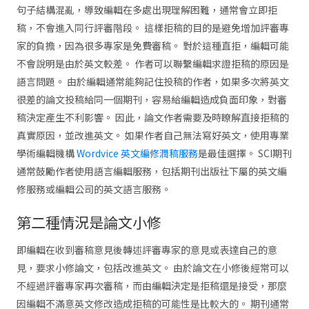
句子結構混亂，導致編輯在多處出現理解困難，通常會立即拒
稿，不會進入同行評審階段。 這樣拒稿的目的是避免增加評審專
家的負擔，因為很多專家是免費審稿。 對於這種直拒，編輯可能
不會說明是由於英文較差。 作者可以聯繫編輯求證拒稿的原因是
語言問題。 由於編輯通常能夠記住投稿的作者，如果多次將英文
很差的論文投稿給同一個期刊，容易給編輯造成負面印象，對審
稿決定產生不利影響。 因此，論文作者需要及時瞭解直接拒稿的
真實原因，並改進英文。 如果作者自己無法寫好英文，使用專業
學術編輯機構
Wordvice 英文編修潤稿服務
是最佳選擇。 SCI期刊
通常鼓勵作者使用語言編輯服務，包括期刊出版社下屬的英文編
修服務或編輯公司的英文語言服務。
第二種情況是論文小修
即編輯在收到審稿意見後轉述評審專家的意見或表達自己的意
見，要求小修論文，包括改進英文。 由於論文在小修後經常可以
不經過評審專家再次審稿，而由編輯決定是拒稿還是接受，那麼
因編輯不滿意英文修改造成拒稿的可能性是比較大的。 期刊通常