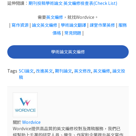
延伸閱讀：
期刊投稿學術論文 英文編修檢查表(Check List)
需要
英文編修
，就找Wordvice。
|
寫作資源
|
論文英文編修
|
學術論文翻譯
|
課堂作業英修
|
服務
價格
|
常見問題
|
學術論文英文編修
Tags
SCI論文
,
改進英文
,
期刊論文
,
英文修改
,
英文編修
,
論文投
稿
關於
Wordvice
Wordvice提供高品質的英文編修校對及潤稿服務，我們已
經幫助上千萬的研究人員、學生、作家和企業提升英文寫作