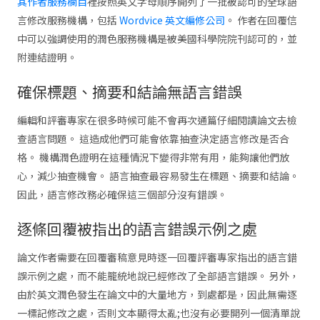
其作者服務欄目
裡按照英文字母順序開列了一批被認可的全球語
言修改服務機構，包括
Wordvice 英文編修公司
。 作者在回覆信
中可以強調使用的潤色服務機構是被美國科學院院刊認可的，並
附連結證明。
確保標題、摘要和結論無語言錯誤
編輯和評審專家在很多時候可能不會再次通篇仔細閱讀論文去檢
查語言問題。 這造成他們可能會依靠抽查決定語言修改是否合
格。 機構潤色證明在這種情況下變得非常有用，能夠讓他們放
心，減少抽查機會。 語言抽查最容易發生在標題、摘要和結論。
因此，語言修改務必確保這三個部分沒有錯誤。
逐條回覆被指出的語言錯誤示例之處
論文作者需要在回覆審稿意見時逐一回覆評審專家指出的語言錯
誤示例之處，而不能籠統地說已經修改了全部語言錯誤。 另外，
由於英文潤色發生在論文中的大量地方，到處都是，因此無需逐
一標記修改之處，否則文本顯得太亂;也沒有必要開列一個清單說