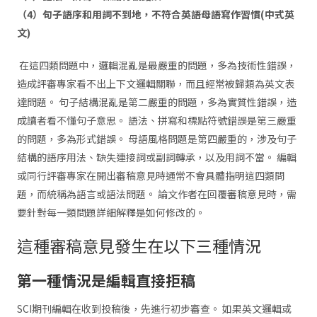
（4）句子語序和用詞不到地，不符合英語母語寫作習慣(中式英
文)
在這四類問題中，邏輯混亂是最嚴重的問題，多為技術性錯誤，
造成評審專家看不出上下文邏輯關聯，而且經常被歸類為英文表
達問題。 句子結構混亂是第二嚴重的問題，多為實質性錯誤，造
成讀者看不懂句子意思。 語法、拼寫和標點符號錯誤是第三嚴重
的問題，多為形式錯誤。 母語風格問題是第四嚴重的，涉及句子
結構的語序用法、缺失連接詞或副詞轉承，以及用詞不當。 編輯
或同行評審專家在開出審稿意見時通常不會具體指明這四類問
題，而統稱為語言或語法問題。 論文作者在回覆審稿意見時，需
要針對每一類問題詳細解釋是如何修改的。
這種審稿意見發生在以下三種情況
第一種情況是編輯直接拒稿
SCI期刊編輯在收到投稿後，先進行初步審查。 如果英文邏輯或