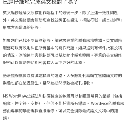
已經仔細地完成英文校對了嗎？
英文編修是論文原稿創作過程中的最後一步。除了上述一致性問題
外，英文編修還會幫助您查找並糾正在語法，標點符號，語言技術和
形式方面遺漏的錯誤。
如果您自己找不到這些錯誤，請尋求專業的編修服務機構。英文編修
服務可以有效地糾正所有基本的寫作問題。如果遇到有條件批准投稿
的情況，消除這些客觀錯誤可以幫助縮小編修範圍。專業的英文編修
服務可以幫助您給期刊審稿人留下更好的印象。
語法錯誤就像沒有減速標線的道路，大多數期刊編輯在審閱論文時的
樂趣也都在這裡發生，當然這必然導致被期刊拒收。
MS Word和某些語法和拼寫檢查的軟體可以捕獲最常見的錯誤（包括
縮寫，連字符，空格），但仍不能捕獲所有錯誤。 Wordvice的編修服
務由專業的學術編輯直接編修，可以完全消除最終論文文稿中的錯
誤。