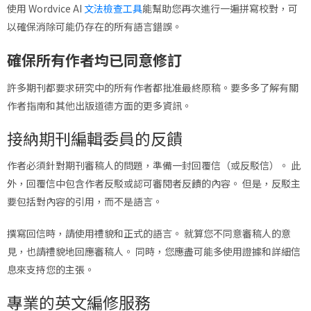
使用 Wordvice AI
文法檢查工具
能幫助您再次進行一遍拼寫校對，可
以確保消除可能仍存在的所有語言錯誤。
確保所有作者均已同意修訂
許多期刊都要求研究中的所有作者都批准最終原稿。要多多了解有關
作者指南和其他出版道德方面的更多資訊。
接納期刊編輯委員的反饋
作者必須針對期刊審稿人的問題，準備一封回覆信（或反駁信）。 此
外，回覆信中包含作者反駁或認可審閱者反饋的內容。 但是，反駁主
要包括對內容的引用，而不是語言。
撰寫回信時，請使用禮貌和正式的語言。 就算您不同意審稿人的意
見，也請禮貌地回應審稿人。 同時，您應盡可能多使用證據和詳細信
息來支持您的主張。
專業的英文編修服務