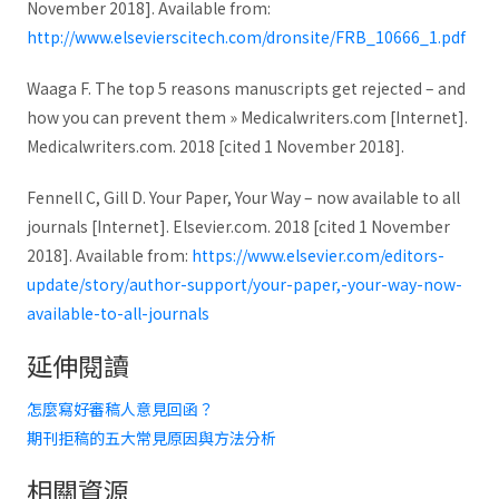
November 2018]. Available from:
http://www.elsevierscitech.com/dronsite/FRB_10666_1.pdf
Waaga F. The top 5 reasons manuscripts get rejected – and
how you can prevent them » Medicalwriters.com [Internet].
Medicalwriters.com. 2018 [cited 1 November 2018].
Fennell C, Gill D. Your Paper, Your Way – now available to all
journals [Internet]. Elsevier.com. 2018 [cited 1 November
2018]. Available from:
https://www.elsevier.com/editors-
update/story/author-support/your-paper,-your-way-now-
available-to-all-journals
延伸閱讀
怎麼寫好審稿人意見回函？
期刊拒稿的五大常見原因與方法分析
相關資源