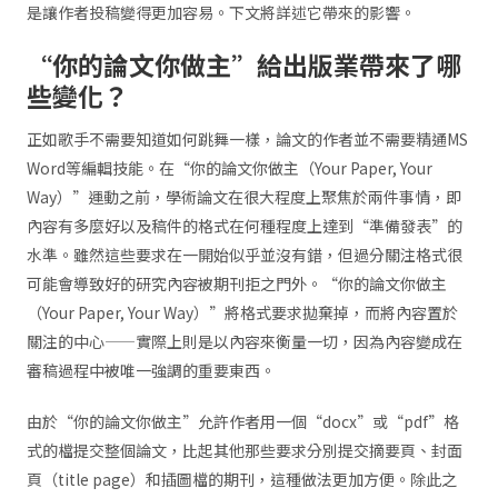
是讓作者投稿變得更加容易。下文將詳述它帶來的影響。
“你的論文你做主”給出版業帶來了哪
些變化？
正如歌手不需要知道如何跳舞一樣，論文的作者並不需要精通MS
Word等編輯技能。在“你的論文你做主（Your Paper, Your
Way）”運動之前，學術論文在很大程度上聚焦於兩件事情，即
內容有多麼好以及稿件的格式在何種程度上達到“準備發表”的
水準。雖然這些要求在一開始似乎並沒有錯，但過分關注格式很
可能會導致好的研究內容被期刊拒之門外。“你的論文你做主
（Your Paper, Your Way）”將格式要求拋棄掉，而將內容置於
關注的中心——實際上則是以內容來衡量一切，因為內容變成在
審稿過程中被唯一強調的重要東西。
由於“你的論文你做主”允許作者用一個“docx”或“pdf”格
式的檔提交整個論文，比起其他那些要求分別提交摘要頁、封面
頁（title page）和插圖檔的期刊，這種做法更加方便。除此之