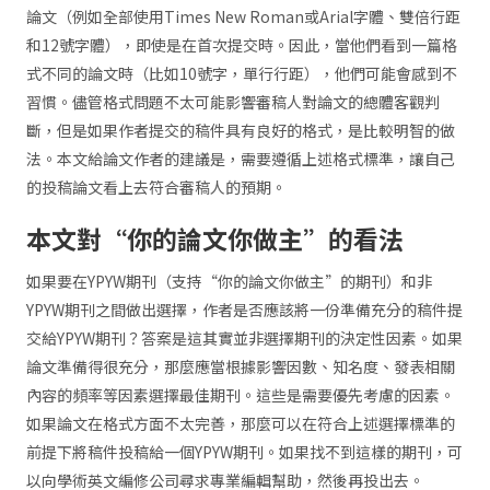
論文（例如全部使用Times New Roman或Arial字體、雙倍行距
和12號字體），即使是在首次提交時。因此，當他們看到一篇格
式不同的論文時（比如10號字，單行行距），他們可能會感到不
習慣。儘管格式問題不太可能影響審稿人對論文的總體客觀判
斷，但是如果作者提交的稿件具有良好的格式，是比較明智的做
法。本文給論文作者的建議是，需要遵循上述格式標準，讓自己
的投稿論文看上去符合審稿人的預期。
本文對“你的論文你做主”的看法
如果要在YPYW期刊（支持“你的論文你做主”的期刊）和非
YPYW期刊之間做出選擇，作者是否應該將一份準備充分的稿件提
交給YPYW期刊？答案是這其實並非選擇期刊的決定性因素。如果
論文準備得很充分，那麼應當根據影響因數、知名度、發表相關
內容的頻率等因素選擇最佳期刊。這些是需要優先考慮的因素。
如果論文在格式方面不太完善，那麼可以在符合上述選擇標準的
前提下將稿件投稿給一個YPYW期刊。如果找不到這樣的期刊，可
以向學術英文編修公司尋求專業編輯幫助，然後再投出去。