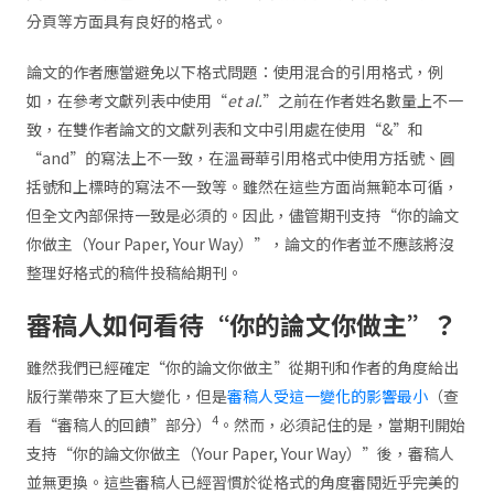
分頁等方面具有良好的格式。
論文的作者應當避免以下格式問題：使用混合的引用格式，例
如，在參考文獻列表中使用“
et al.
”之前在作者姓名數量上不一
致，在雙作者論文的文獻列表和文中引用處在使用“&”和
“and”的寫法上不一致，在溫哥華引用格式中使用方括號、圓
括號和上標時的寫法不一致等。雖然在這些方面尚無範本可循，
但全文內部保持一致是必須的。因此，儘管期刊支持“你的論文
你做主（Your Paper, Your Way）”，論文的作者並不應該將沒
整理好格式的稿件投稿給期刊。
審稿人如何看待“你的論文你做主”？
雖然我們已經確定“你的論文你做主”從期刊和作者的角度給出
版行業帶來了巨大變化，但是
審稿人受這一變化的影響最小
（查
4
看“審稿人的回饋”部分）
。然而，必須記住的是，當期刊開始
支持“你的論文你做主（Your Paper, Your Way）”後，審稿人
並無更換。這些審稿人已經習慣於從格式的角度審閱近乎完美的