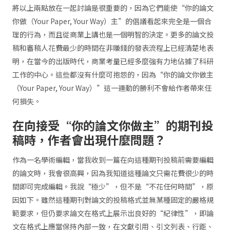
將以上兩點放在一起討論是很重要的，因為它們能使“你的論文
你做（Your Paper, Your Way）主”的倡議看起來完全是一個合
理的行為，而且從商業上講也是一個明智的決定。更多的論文投
稿和審稿人花費最少的時間在非賺錢的發表流程上已經清楚地表
明，在當今的出版時代，商業考量已經多麼強有力地佔據了科研
工作的中心。這些都沒有什麼可抱怨的，因為“你的論文你做主
（Your Paper, Your Way）”這一運動的勝利不會給作者帶來任
何損失。
在向接受“你的論文你做主”的期刊投
稿時，作者會出現什麼問題？
作為一名學術編輯，當我收到一篇在向這種期刊投稿前需要編輯
的論文時，我會很高興，因為我知道這種論文只需花費很少的時
間即可完成編輯。我說“極少”，但不是“不花任何時間”，原
因如下。雖然這種期刊對論文的投稿格式並無某種固定的嚴格規
範要求，但仍要求論文在格式上展示出良好的“紀律性”，即論
文在格式上應當保持內部一致，在文獻引用、引文列表、行距、