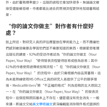
外，由於審稿標準變少，出版的過程也會加快很多。無論論文被
接受還是被拒絕，作者都能比過去的常規流程更快地知道審稿結
果。
“你的論文你做主”對作者有什麼好
處？
如上所述，對研究人員的評估應當放在學術能力上，而不應讓他
們感到被迫需要去學習他們並不需要知道的東西。根據愛思唯爾
出版社的調查，92%的受訪作者認為“你的論文你做主（Your
Paper, Your Way）“使得發表流程變得容易或極為容易；其中
61%的作者使用過傳統投稿流程。”在“你的論文你做主（Your
Paper, Your Way）”的流程中，由於只需根據內容品質審稿，這
為未能熟練使用MS Office工具的研究人員提供了公平的競爭環
3
境。MedicalWriters
將“不正確的格式”列為拒稿的五大原因之
一。在“你的論文你做主（Your Paper, Your Way）”的發表流
程中，這個拒稿原因基本上不存在，儘管還沒有完全消失。一般
來講，將論文交給
英文學術論文
資深編輯是消除稿件格式錯誤的