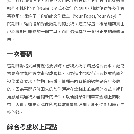
延。在這種情況下，如果作者自己花錢投稿，他們很可能會選擇
那些不挑剔他們的弱點（格式不當）的期刊。這就使得許多作者
喜歡那些採納了“你的論文你做主（Your Paper, Your Way）”
的期刊，從而增加對此類期刊的投稿。這使得這一概念能夠真正
成為讓期刊賺錢的一個工具，而且還是基於一個很正當的賺錢理
由。
一次審稿
當期刊對格式具有嚴格要求時，審稿人為了滿足格式要求，經常
需要多次審閱論文來完成審稿，因為這中間會有涉及格式錯誤的
退修重審要求。對期刊來說，這種來回審稿的過程是有些多餘
的，因為審閱退修回來的稿件通常在金錢上並無額外收益。期刊
更願意讓審稿人審閱新的稿件，以便能給期刊帶來金錢上的收
益。因此，如果新稿件的審稿數量能夠增加，期刊便能夠賺到更
多的錢。
綜合考慮以上兩點