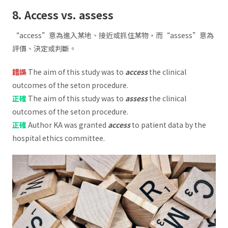
8. Access vs. assess
“access”意為進入某地、接近或抓住某物，而“assess”意為
評價、決定或判斷。
錯誤
The aim of this study was to
access
the clinical
outcomes of the seton procedure.
正確
The aim of this study was to
assess
the clinical
outcomes of the seton procedure.
正確
Author KA was granted
access
to patient data by the
hospital ethics committee.