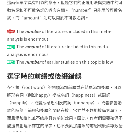
這兩個單字具有相似的意思，但是它們的正確用法與英語中的可
數名詞和不可數名詞的概念有關。“number”只能用於可數名
詞，而“amount”則可以用於不可數名詞。
錯誤
The
number
of literatures included in this meta-
analysis is enormous.
正確
The
amount
of literature included in this meta-
analysis is enormous.
正確
The
number
of earlier studies on this topic is low.
選字時的前綴或後綴錯誤
在字根（root word）的開頭添加前綴或在結尾添加後綴，可以
將形容詞（例如happy）變成名詞（happiness）或副詞
（happily），或變成意思相反的詞（unhappy），或者影響動
詞的時態。前綴和後綴的問題在於，它們並不適用於每個單字，
而且添加後也並不總能具有前述效果。因此，作者們需要確保不
能擅自創建不存在的單字，也不要亂加錯誤的前綴或後綴導致語