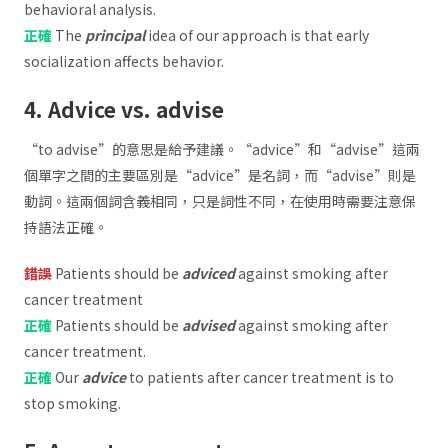
behavioral analysis.
正確
The
principal
idea of our approach is that early
socialization affects behavior.
4. Advice vs. advise
“to advise”的意思是給予建議。“advice”和“advise”這兩
個單字之間的主要區別是“advice”是名詞，而“advise”則是
動詞。這兩個詞含義相同，只是詞性不同，在使用時需要注意保
持語法正確。
錯誤
Patients should be
adviced
against smoking after
cancer treatment
正確
Patients should be
advised
against smoking after
cancer treatment.
正確
Our
advice
to patients after cancer treatment is to
stop smoking.