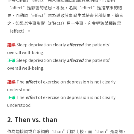
“affect”是影響的意思。相反，名詞“effect”是指某事的結
果，而動詞“effect”意為導致某事發生或帶來某種結果。簡言
之，如果某件事影響（affects）另一件事，它會導致某種後果
（effect）。
錯誤
Sleep deprivation clearly
effected
the patients’
overall well-being.
正確
Sleep deprivation clearly
affected
the patients’
overall well-being.
錯誤
The
affect
of exercise on depression is not clearly
understood.
正確
The
effect
of exercise on depression is not clearly
understood.
2. Then vs. than
作為連接詞或介系詞的“than”用於比較，而“then”是副詞，