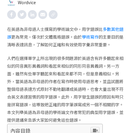
Wordvice
在英語為非母語人士撰寫的學術論文中，用字錯誤比
多數其他錯
誤
更為常見，僅次於文體風格錯誤。由於
學術寫作
的主要目的是
清晰表達訊息，了解如何正確和有效使用字彙非常重要。
人們在選擇單字上所出現的很多問題源於英語含有許多聽起來相
似的同音異形異義詞和看起來相似的同形同音異義詞。另一方
面，雖然有些單字聽起來和看起來都不同，但是意義相似。另
外，當英語為非母語的作者在寫作時使用母語思考，並且試圖將
整個母語表達方式原封不動地翻譯成英語時，也會大量出現不符
合英文表達習慣的用字錯誤。此外，用字發生錯誤的原因有時只
是拼寫錯誤，這導致把正確的用字筆誤寫成另一個不相關的字。
本文列舉英語為非母語的學術論文作者常犯的典型用字錯誤，並
提供建議來告訴大家如何避免這些錯誤。
內容目錄