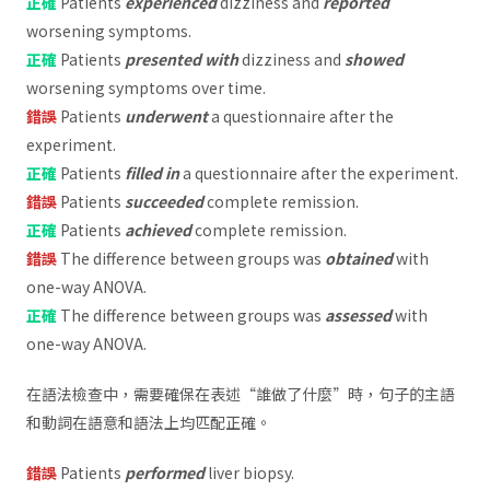
正確
Patients
experienced
dizziness and
reported
worsening symptoms.
正確
Patients
presented with
dizziness and
showed
worsening symptoms over time.
錯誤
Patients
underwent
a questionnaire after the
experiment.
正確
Patients
filled in
a questionnaire after the experiment.
錯誤
Patients
succeeded
complete remission.
正確
Patients
achieved
complete remission.
錯誤
The difference between groups was
obtained
with
one-way ANOVA.
正確
The difference between groups was
assessed
with
one-way ANOVA.
在語法檢查中，需要確保在表述“誰做了什麼”時，句子的主語
和動詞在語意和語法上均匹配正確。
錯誤
Patients
performed
liver biopsy.