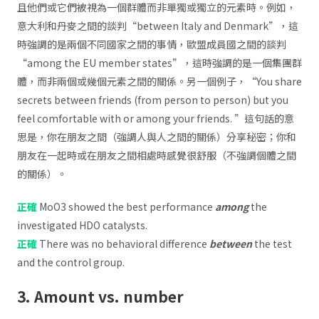
且他們或它們被視為一個群體而非單獨或獨立的元素時。例如，
意大利和丹麥之間的談判“between Italy and Denmark”，這
時強調的是兩個不同國家之間的事情，歐盟成員國之間的談判
“among the EU member states”，這時強調的是一個集團群
體，而非兩個或幾個元素之間的關係。另一個例子，“You share
secrets between friends (from person to person) but you
feel comfortable with or among your friends. ”這句話的意
思是，你在朋友之間（強調人與人之間的關係）分享秘密；你和
朋友在一起時或在朋友之間相處時感覺很舒服（不強調個體之間
的關係）。
正確
MoO3 showed the best performance
among
the
investigated HDO catalysts.
正確
There was no behavioral difference
between
the test
and the control group.
3. Amount vs. number