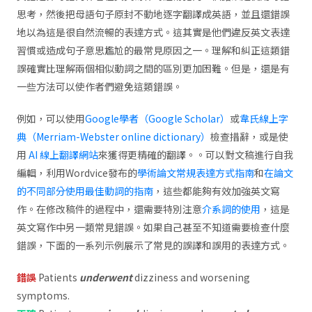
思考，然後把母語句子原封不動地逐字翻譯成英語，並且還錯誤
地以為這是很自然流暢的表達方式。這其實是他們違反英文表達
習慣或造成句子意思尷尬的最常見原因之一。理解和糾正這類錯
誤確實比理解兩個相似動詞之間的區別更加困難。但是，還是有
一些方法可以使作者們避免這類錯誤。
例如，可以使用
Google學者（Google Scholar）
或
韋氏線上字
典（Merriam-Webster online dictionary）
檢查措辭，或是使
用
AI 線上翻譯網站
來獲得更精確的翻譯。。可以對文稿進行自我
編輯，利用Wordvice發布的
學術論文常規表達方式指南
和
在論文
的不同部分使用最佳動詞的指南
，這些都能夠有效加強英文寫
作。在修改稿件的過程中，還需要特別注意
介系詞的使用
，這是
英文寫作中另一類常見錯誤。如果自己甚至不知道需要檢查什麼
錯誤，下面的一系列示例展示了常見的誤譯和誤用的表達方式。
錯誤
Patients
underwent
dizziness and worsening
symptoms.