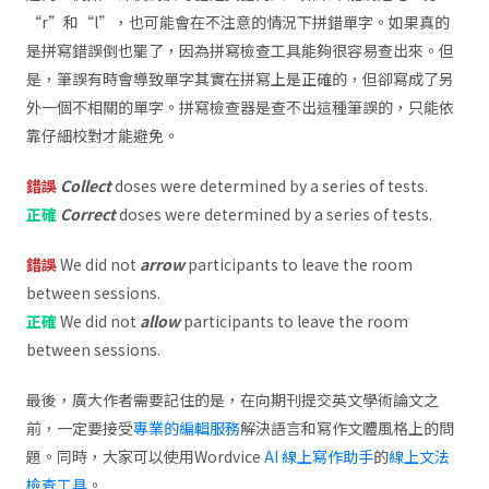
“r”和“l”，也可能會在不注意的情況下拼錯單字。如果真的
是拼寫錯誤倒也罷了，因為拼寫檢查工具能夠很容易查出來。但
是，筆誤有時會導致單字其實在拼寫上是正確的，但卻寫成了另
外一個不相關的單字。拼寫檢查器是查不出這種筆誤的，只能依
靠仔細校對才能避免。
錯誤
Collect
doses were determined by a series of tests.
正確
Correct
doses were determined by a series of tests.
錯誤
We did not
arrow
participants to leave the room
between sessions.
正確
We did not
allow
participants to leave the room
between sessions.
最後，廣大作者需要記住的是，在向期刊提交英文學術論文之
前，一定要接受
專業的編輯服務
解決語言和寫作文體風格上的問
題。同時，大家可以使用Wordvice
AI 線上寫作助手
的
線上文法
檢查工具
。