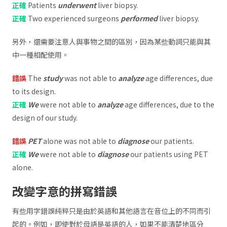
正確
Patients
underwent
liver biopsy.
正確
Two experienced surgeons
performed
liver biopsy.
另外，還需要注意人與事物之間的區別，因為某些動詞只能與其
中一種相配使用。
錯誤
The
study
was not able to
analyze
age differences, due
to its design.
正確
We
were not able to
analyze
age differences, due to the
design of our study.
錯誤
PET
alone was not able to
diagnose
our patients.
正確
We
were not able to
diagnose
our patients using PET
alone.
改變字意的拼寫錯誤
有些用字錯誤純粹只是由於英語和其他語言在音位上的不同而引
起的。例如，即使對於母語是英語的人，如果不能清楚地區分