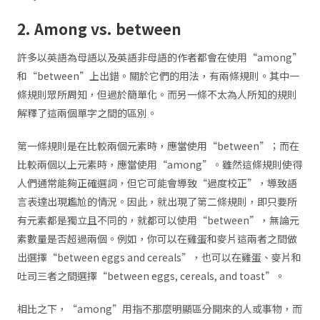
2. Among vs. between
許多以英語為母語以及英語非母語的作者都會在使用“among”
和“between”上出錯。關於它們的用法，有兩條規則。其中一
條規則眾所周知，但過於簡單化。而另一條不太為人所知的規則
解釋了這兩個單字之間的區別。
第一條規則是在比較兩個元素時，應當使用“between”；而在
比較兩個以上元素時，應當使用“among”。雖然這條規則使得
人們通常能夠正確選詞，但它可能會導致“過度校正”，導致語
言表達出現尷尬的情況。因此，就出現了第二條規則，即只要所
有元素都是獨立且不同的，就都可以使用“between”，無論元
素數量是否超過兩個。例如，你可以在雞蛋和麥片這兩者之間做
出選擇“between eggs and cereals”，也可以在雞蛋、麥片和
吐司三者之間選擇“between eggs, cereals, and toast”。
相比之下，“among”用指不那麼明顯區分開來的人或事物，而