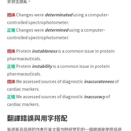
意發生錯亂。
錯誤
Changes were
determinated
using a computer-
controlled spectrophotometer.
正確
Changes were
determined
using a computer-
controlled spectrophotometer.
錯誤
Protein
instableness
is a common issue in protein
pharmaceuticals.
正確
Protein
instability
is a common issue in protein
pharmaceuticals.
錯誤
We assessed sources of diagnostic
inaccurateness
of
cardiac markers.
正確
We assessed sources of diagnostic
inaccuracy
of
cardiac markers.
翻譯錯誤與用字搭配
英語是非母語的作者在英文寫作時經常犯的一個錯誤是使用母語