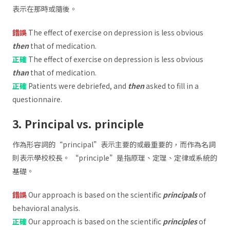
表示在那時或隨後。
錯誤
The effect of exercise on depression is less obvious
then
that of medication.
正確
The effect of exercise on depression is less obvious
than
that of medication.
正確
Patients were debriefed, and
then
asked to fill in a
questionnaire.
3. Principal vs. principle
作為形容詞的“principal”表示主要的或最重要的，而作為名詞
則表示學校校長。 “principle”是指原理、定理、定律或系統的
基礎。
錯誤
Our approach is based on the scientific
principals
of
behavioral analysis.
正確
Our approach is based on the scientific
principles
of