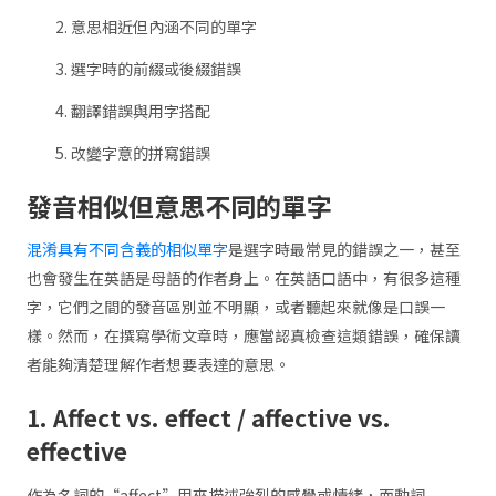
意思相近但內涵不同的單字
選字時的前綴或後綴錯誤
翻譯錯誤與用字搭配
改變字意的拼寫錯誤
發音相似但意思不同的單字
混淆具有不同含義的相似單字
是選字時最常見的錯誤之一，甚至
也會發生在英語是母語的作者身上。在英語口語中，有很多這種
字，它們之間的發音區別並不明顯，或者聽起來就像是口誤一
樣。然而，在撰寫學術文章時，應當認真檢查這類錯誤，確保讀
者能夠清楚理解作者想要表達的意思。
1. Affect vs. effect / affective vs.
effective
作為名詞的“affect”用來描述強烈的感覺或情緒，而動詞