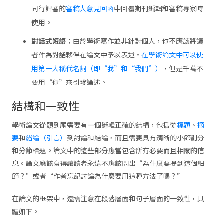
同行評審的
審稿人意見回函
中回覆期刊編輯和審稿專家時
使用。
對話式短語：
由於學術寫作並非針對個人，你不應該將讀
者作為對話夥伴在論文中予以表述。
在學術論文中可以使
用第一人稱代名詞（即“我”和“我們”）
，但是千萬不
要用“你”來引發論述。
結構和一致性
學術論文從頭到尾需要有一個邏輯正確的結構，包括從
標題
、
摘
要
和
緒論（引言）
到討論和結論，而且需要具有清晰的小節劃分
和分節標題。論文中的這些部分應當包含所有必要而且相關的信
息。論文應該寫得讓讀者永遠不應該問出“為什麼要提到這個細
節？”或者“作者忘記討論為什麼要用這種方法了嗎？”
在論文的框架中，還需注意在段落層面和句子層面的一致性，具
體如下。