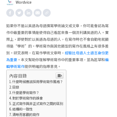
Wordvice
如果你不是以英語為母語撰寫學術論文或文章，你可能會認為寫
作中最重要的事情是使得自己看起來像一個流利講英語的人。實
際上，即使對於以英語為母語的人，在寫作時也不會自動地就顯
得是“學術”的。學術寫作與其他類型的寫作在風格上有很多差
別。研究表明，在寫作學術文章時，
經驗比母語人士語言身份更
為重要
。本文幫助你理解學術寫作中的重要事項，並為起草和
編
輯學術寫作
提供明確的指導意見。
內容目錄
什麼時候應該採用學術寫作風格？
目錄
什麼是學術寫作？
對於學術寫作的誤會
正式寫作與非正式寫作之間的區別
結構和一致性
清晰而客觀的寫作