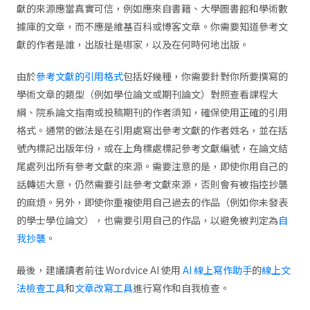
獻的來源應當真實可信，例如應來自書籍、大學圖書館和學術數
據庫的文章，而不應是維基百科或博客文章。你需要知道參考文
獻的作者是誰，出版社是哪家，以及在何時何地出版。
由於
參考文獻的引用格式
包括好幾種，你需要針對你所要撰寫的
學術文章的類型（例如學位論文或期刊論文）對照查看課程大
綱、院系論文指南或投稿期刊的作者須知，確保使用正確的引用
格式。通常的做法是在引用處寫出參考文獻的作者姓名，並在括
號內標記出版年份，或在上角標處標記參考文獻編號，在論文結
尾處列出所有參考文獻的來源。需要注意的是，即使你用自己的
話轉述大意，仍然需要引註參考文獻來源，否則會有被指控抄襲
的麻煩。另外，即使你重複使用自己過去的作品（例如你未發表
的學士學位論文），也需要引用自己的作品，以避免被判定為
自
我抄襲
。
最後，建議讀者前往 Wordvice AI 使用
AI 線上寫作助手
的
線上文
法檢查工具
和
文章改寫工具
進行寫作和自我檢查。