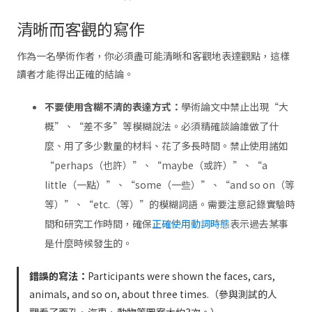
清晰而客觀的寫作
作為一名學術作者，你必須盡可能清晰和客觀地表達觀點，這樣
讀者才能得出正確的結論。
不要使用含糊不清的表達方式：
學術論文中禁止出現“大
概”、“差不多”等模糊說法。必須精確談論誰做了什
麼、用了多少數量的材料、花了多長時間。禁止使用諸如
“perhaps（也許）”、“maybe（或許）”、“a
little（一點）”、“some（一些）”、“and so on（等
等）”、“etc.（等）”的模糊詞語。需要注意記錄實驗時
間和研究工作時間，確保
正確使用動詞時態
表示過去某事
是什麼時候發生的。
錯誤的寫法：
Participants were shown the faces, cars,
animals, and so on, about three times.（參與測試的人
觀看了面孔、汽車、動物等圖案大約3次。）