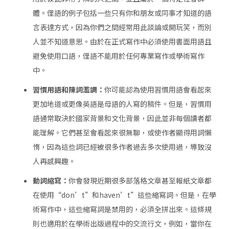
體。俚語的例子包括一些只有你和朋友或同事才知道的語
言表達方式，因為你們之間經常用此談論或開玩笑，而別
人並不知道意思。由於在正式寫作中必須使用書面用語且
避免使用口語，俚語不能用於任何專業寫作或學術寫作
中。
習慣用語和陳詞濫調：
你可能認為使用習慣用語會看起來
更加地道或更像英語是母語的人寫的稿件。但是，習慣用
語通常取決於國家背景和文化背景，因此並非每個讀者都
能理解。它們甚至會看起來很無聊，或使作者顯得用詞懶
惰，因為這些詞已經被很多作者過去多次使用過，導致沒
人再感興趣。
動詞縮寫：
你會發現近期很多部落格文章甚至報紙文章都
在使用“don’t”和haven’t”這些縮寫詞。但是，在學
術寫作中，這些縮寫詞是禁用的，必須全拼出來。這條規
則也適用於在學術出版過程中的交流行文，例如，當你在