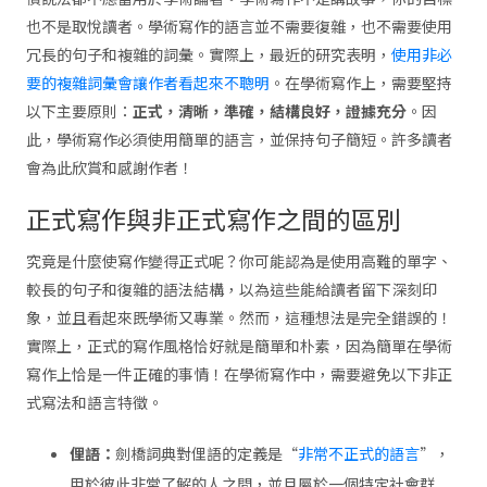
也不是取悅讀者。學術寫作的語言並不需要復雜，也不需要使用
冗長的句子和複雜的詞彙。實際上，最近的研究表明，
使用非必
要的複雜詞彙會讓作者看起來不聰明
。在學術寫作上，需要堅持
以下主要原則：
正式，清晰，準確，結構良好，證據充分
。因
此，學術寫作必須使用簡單的語言，並保持句子簡短。許多讀者
會為此欣賞和感謝作者！
正式寫作與非正式寫作之間的區別
究竟是什麼使寫作變得正式呢？你可能認為是使用高難的單字、
較長的句子和復雜的語法結構，以為這些能給讀者留下深刻印
象，並且看起來既學術又專業。然而，這種想法是完全錯誤的！
實際上，正式的寫作風格恰好就是簡單和朴素，因為簡單在學術
寫作上恰是一件正確的事情！在學術寫作中，需要避免以下非正
式寫法和語言特徵。
俚語：
劍橋詞典對俚語的定義是“
非常不正式的語言
”，
用於彼此非常了解的人之間，並且屬於一個特定社會群