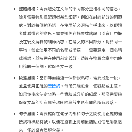
整體結構：
需要避免在文章的不同部分重複相同的信息，
除非需要特別提醒讀者某些細節，例如在討論部分的開頭
處。對於每個縮略語，在使用前必須先全拼出來，以便讀
者能看懂它的意思。需要避免在摘要或緒論（引言）中提
及在後文解釋的細節內容。在論文的不同部分，對於同一
事物，禁止使用不同的名稱或術語——需要選定一個名稱
或術語，並按需在使用前定義好，然後在整篇文章中均使
用這同一個詞，確保全文一致。
段落層面：
當你轉而論述一個新觀點時，需要另起一段，
並且使用正確的
連接詞
。每段只能包含一個觀點或主題。
如果你後來決定省略一些實驗或分析的細節，那麼需要確
保從文章的所有部分均刪除與該主題有關的所有段落。
句子層面：
需要確保在句子內部和句子之間使用正確的連
接詞和標點符號，以便在邏輯上將前後觀點或信息聯繫起
來，便於讀者理解含義。