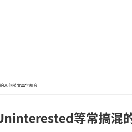
等常搞混的20個英文單字組合
ed和Uninterested等