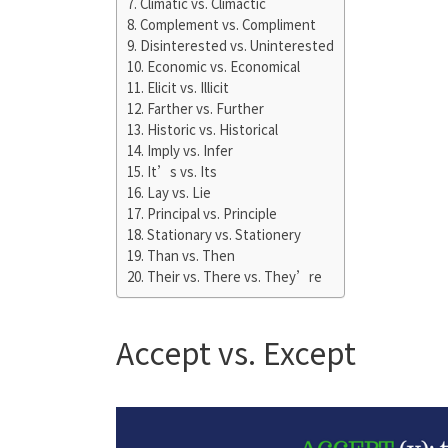
Climatic vs. Climactic
Complement vs. Compliment
Disinterested vs. Uninterested
Economic vs. Economical
Elicit vs. Illicit
Farther vs. Further
Historic vs. Historical
Imply vs. Infer
It’s vs. Its
Lay vs. Lie
Principal vs. Principle
Stationary vs. Stationery
Than vs. Then
Their vs. There vs. They’re
Accept vs. Except