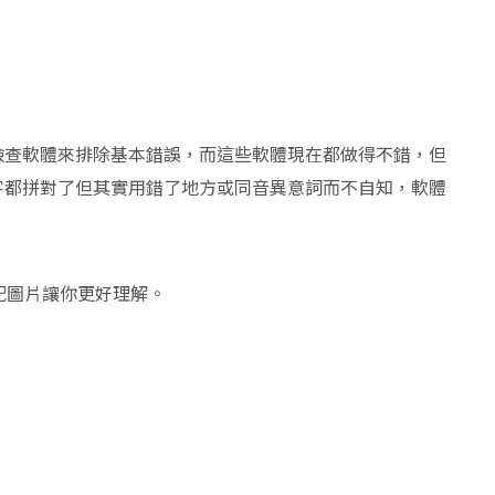
檢查軟體來排除基本錯誤，而這些軟體現在都做得不錯，但
字都拼對了但其實用錯了地方或同音異意詞而不自知，軟體
配圖片讓你更好理解。