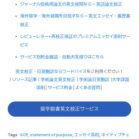
ジャーナル投稿用論文の英文校閲なら – 英語論文校正
海外留学・海外就職を目指すなら – 英文エッセイ・履歴書
校正
レビューレター+再校正保証のプレミアムエッセイ添削サー
ビス
サービス別料金確認・自動お見積りはこちら
英文校正・日英翻訳ならワードバイス
をご利用ください！
|
リソース記事
|
学術論文英文校正
|
学術論日英翻訳
|
大学課題
添削
│
サービス料金
│
よくある質問
│
留学願書英文校正サービス
Tags
SOP
,
statement of purpose
,
エッセイ添削
,
ネイティブチェ