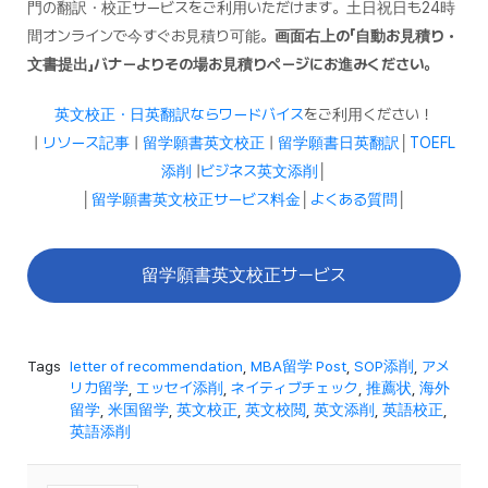
門の翻訳・校正サービスをご利用いただけます。土日祝日も24時
間オンラインで今すぐお見積り可能。
画面右上の「自動お見積り・
文書提出」バナーよりその場お見積りページにお進みください。
英文校正・日英翻訳ならワードバイス
をご利用ください！
|
リソース記事
|
留学願書英文校正
|
留学願書日英翻訳
│
TOEFL
添削
|
ビジネス英文添削
│
│
留学願書英文校正サービス料金
│
よくある質問
│
留学願書英文校正サービス
Tags
letter of recommendation
,
MBA留学 Post
,
SOP添削
,
アメ
リカ留学
,
エッセイ添削
,
ネイティブチェック
,
推薦状
,
海外
留学
,
米国留学
,
英文校正
,
英文校閲
,
英文添削
,
英語校正
,
英語添削