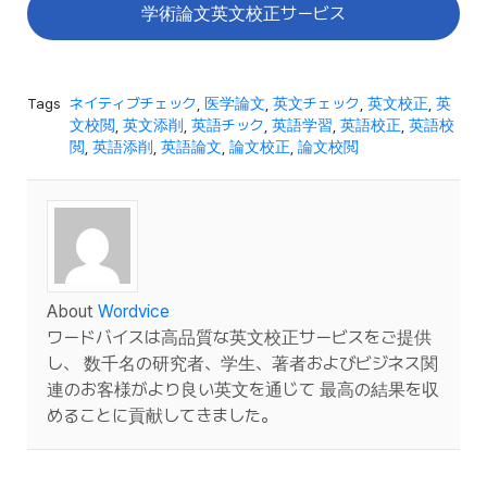
学術論文英文校正サービス
Tags
ネイティブチェック
,
医学論文
,
英文チェック
,
英文校正
,
英
文校閲
,
英文添削
,
英語チック
,
英語学習
,
英語校正
,
英語校
閲
,
英語添削
,
英語論文
,
論文校正
,
論文校閲
About
Wordvice
ワードバイスは高品質な英文校正サービスをご提供
し、 数千名の研究者、学生、著者およびビジネス関
連のお客様がより良い英文を通じて 最高の結果を収
めることに貢献してきました。