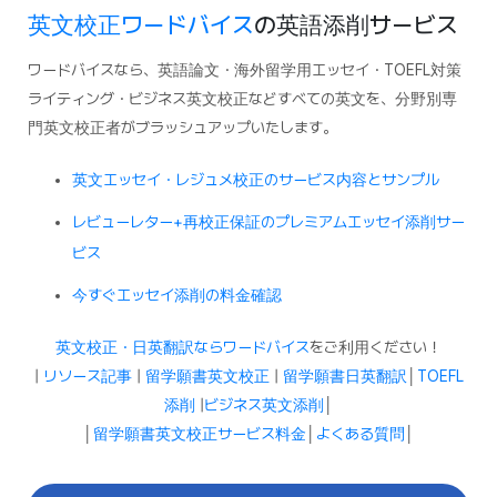
英文校正ワードバイス
の英語添削サービス
ワードバイスなら、英語論文・海外留学用エッセイ・TOEFL対策
ライティング・ビジネス英文校正などすべての英文を、分野別専
門英文校正者がブラッシュアップいたします。
英文エッセイ・レジュメ校正のサービス内容とサンプル
レビューレター+再校正保証のプレミアムエッセイ添削サー
ビス
今すぐエッセイ添削の料金確認
英文校正・日英翻訳ならワードバイス
をご利用ください！
|
リソース記事
|
留学願書英文校正
|
留学願書日英翻訳
│
TOEFL
添削
|
ビジネス英文添削
│
│
留学願書英文校正サービス料金
│
よくある質問
│