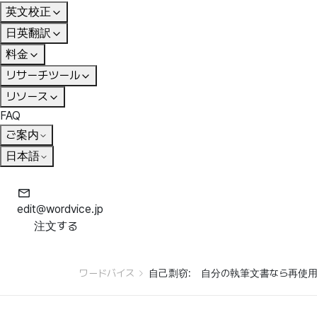
英文校正
日英翻訳
料金
リサーチツール
リソース
FAQ
ご案内
日本語
edit@wordvice.jp
注文する
ワードバイス
自己剽窃: 自分の執筆文書なら再使用