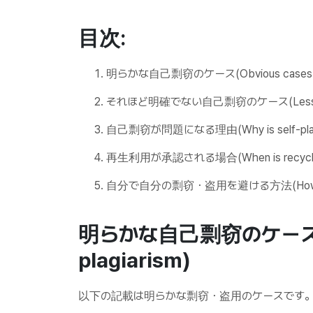
目次:
明らかな自己剽窃のケース(Obvious cases of s
それほど明確でない自己剽窃のケース(Less obvious
自己剽窃が問題になる理由(Why is self-plagiar
再生利用が承認される場合(When is recycling 
自分で自分の剽窃・盗用を避ける方法(How do you av
明らかな自己剽窃のケース(Obvi
plagiarism)
以下の記載は明らかな剽窃・盗用のケースです