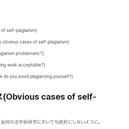
elf-plagiarism)
 cases of self-plagiarism)
ism problematic?)
work acceptable?)
oid plagiarizing yourself?)
ous cases of self-
。如何なる学術研究においても絶対にしないように。