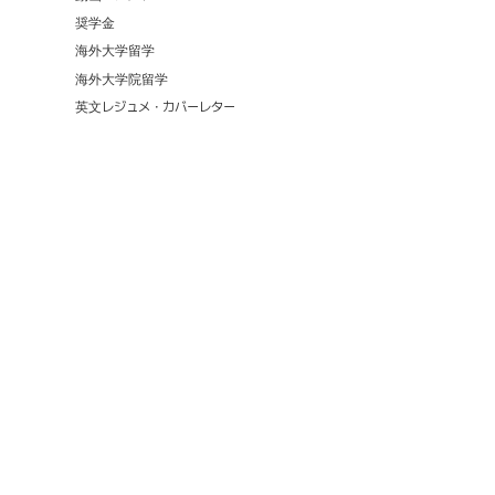
奨学金
海外大学留学
海外大学院留学
英文レジュメ・カバーレター
65,913