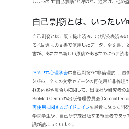
しまうのは“自己剽窃”と呼ばれ、通常は、他の
自己剽窃とは、いったい何
自己剽窃とは、既に提出済み、出版/公表済み
それは過去の文書で使用したデータ、全文書、
書が、あたかも新しい原稿であるかのように読者
アメリカ心理学会
は自己剽窃を“非倫理的”、虚
ながら、全ての文章やデータの再使用が非倫理
れる内容や度合いに関して、出版社や研究者の
BioMed Centralが出版倫理委員会(Committee on 
再使用に関するガイドライン
を最近になって開
学院学生や、自己研究を出版する執筆者であっ
識が詰まっています。