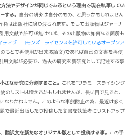
方法やデザインが同じであるという理由で現在執筆してい
ーする。
自分の研究は自分のもの、と思うかもしれません
作権は出版社に譲り渡されます。そして出版物はジャーナ
引用文献や許可が無ければ、その出版物の如何なる箇所も
イティブ コモンズ ライセンスを許可しているオープンア
下のもとで再使用が出来る論文)であれば自己の文書を再使
引用文献が必要で、過去の研究を新研究として記述する事
小さな研究に分割すること。
これを“サラミ スライシング
あなたの出版物のリストは増えるかもしれませんが、長い目で見ると、
になりかねません。このような事態防止の為、最近は多く
題で最近出版したり投稿した文書を執筆者にリストアップ
、翻訳文を新たなオリジナル版として投稿する事。
この手