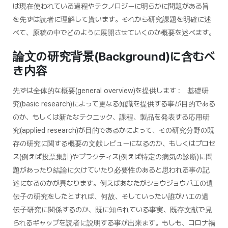
は現在使われている過程やテクノロジーに明らかに問題がある旨
を先ずは読者に理解して貰います。それから研究課題を明確に述
べて、原稿の中でどのように展開させていくのか概要を述べます。
論文の研究背景
(Background)
に含むべ
き内容
先ずは全体的な概要(general overview)を提供します : 基礎研
究(basic research)によって更なる知識を提供する事が目的である
のか、もしくは新たなテクニック、課程、製品を発表する応用研
究(applied research)が目的であるかによって、その研究分野の既
存の研究に関する概要の文献レビューになるのか、もしくはプロセ
ス(例えば投票集計)やプラクティス(例えば特定の病気の診断)に問
題があったり結論に欠けていたり必要性のあると思われる事の記
述になるのかが異なります。例えばあなたがショウジョウバエの遺
伝子の研究をしたとすれば、何故、そしていったい誰がハエの遺
伝子研究に関係するのか、既に知られている事実、既存文献で見
られるギャップを読者に説明する事が出来ます。もしも、コロナ禍