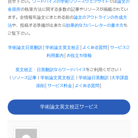
合せ下さい。
ワードバイスの学術リソースウェブサイト
では
論文の
各箇所
の執筆方法に関する多数の記事やリソースが掲載されてい
ます。全情報を論文にまとめる前の
論文のアウトラインの作成方
法
や、投稿する準備が出来たら
効果的なカバーレターの書き方
も
ご覧下さい。
学術論文日英翻訳
│
学術論文英文校正
│
よくある質問
│
サービスご
利用案内
│
お役立ち情報
英文校正・日英翻訳ならワードバイス
をご利用ください！
|
リソース記事
|
学術論文英文校正
|
学術論日英翻訳
|
大学課題
添削
│
サービス料金
│
よくある質問
│
学術論文英文校正サービス