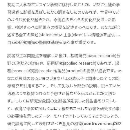
初期に大学がオンライン学習に移行したことが、いかに生徒の学
習過程に影響を及ぼしたかの調査をしたのであれば、世界中でど
のような変化が起きたか、今現在のそれらの変化が及ぼした影
響、検討するべき問題点の概要を記述するべきです。あなたが記
述する全ての陳述(statement)と主張(claim)には情報源を提供し、
自らの研究知識の堅固な基礎を築く事が重要です。
読者が主な問題点を理解した後は、基礎研究(basic research)分
野の現状況の詳細や、応用研究(applied research)であれば、課
程(process)/実践(practice)/製品(product)の提供が必要です。あ
なたが興味のあるショウジョウバエの遺伝子に関連した全ての既
存研究を引用すること、そして失敗した部分の説明、思っていた
過程よりも複雑であると予想する旨などを伝えることが大切で
す。もしくは研究対象国の文部省が発表した報告書をリストし
て、教育や学習に関してコロナ禍がもたらした影響を研究する事
の必要性を示したデーターをハイライトしてみてはどうでしょう。
研究課題に関して表明するべき意見の相違
(controversies)
があ