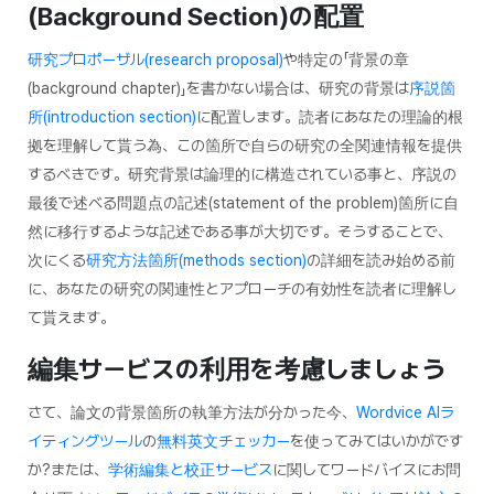
(Background Section)
の配置
研究プロポーザル(research proposal)
や特定の「背景の章
(background chapter)」を書かない場合は、研究の背景は
序説箇
所(introduction section)
に配置します。読者にあなたの理論的根
拠を理解して貰う為、この箇所で自らの研究の全関連情報を提供
するべきです。研究背景は論理的に構造されている事と、序説の
最後で述べる問題点の記述(statement of the problem)箇所に自
然に移行するような記述である事が大切です。そうすることで、
次にくる
研究方法箇所(methods section)
の詳細を読み始める前
に、あなたの研究の関連性とアプローチの有効性を読者に理解し
て貰えます。
編集サービスの利用を考慮しましょう
さて、論文の背景箇所の執筆方法が分かった今、
Wordvice AIラ
イティングツール
の
無料英文チェッカー
を使ってみてはいかがです
か?または、
学術編集と校正サービス
に関してワードバイスにお問