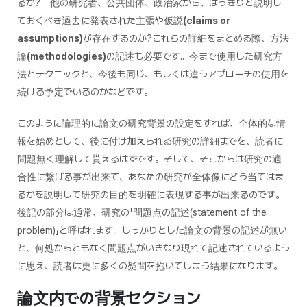
るか? 他の研究者、公共団体、政治家から、はっきりと説明し
ておくべき過去に発表された主張や仮説
(claims or
assumptions)
が存在するのか?これらの詳細をまとめる際、方法
論
(methodologies)
の記述も必要です。今まで使用した研究方
法とテクニックと、今後も同じ、もしくは違うアプローチの使用を
続ける予定でいるのかなどです。
このように論理的に論文の研究背景の設定をすれば、全体的な情
報を始めとして、後に付け加えられる研究の詳細までを、読者に
問題無く理解して貰えるはずです。そして、そこからは研究の適
合性に繋げる事が出来て、あなたの研究が全体像にどう当てはま
るかを説明して研究の目的を明確に表現する事が出来るのです。
後記の部分は通常、研究の「問題点の記述(statement of the
problem)」と呼ばれます。しっかりとした論文の背景の記述が無い
と、何処からともなく問題点がいきなり現れて記述されているよう
に思え、読者は更に多くの疑問を抱いてしまう結果になります。
論文内での背景セクション