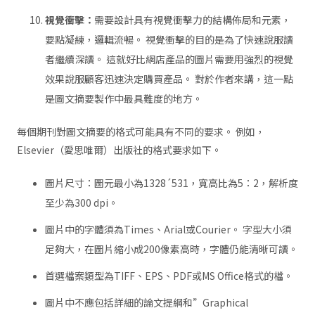
視覺衝擊：
需要設計具有視覺衝擊力的結構佈局和元素，
要點凝練，邏輯流暢。 視覺衝擊的目的是為了快速說服讀
者繼續深讀。 這就好比網店產品的圖片需要用強烈的視覺
效果說服顧客迅速決定購買產品。 對於作者來講，這一點
是圖文摘要製作中最具難度的地方。
每個期刊對圖文摘要的格式可能具有不同的要求。 例如，
Elsevier（愛思唯爾）出版社的格式要求如下。
圖片尺寸：圖元最小為1328´531，寬高比為5：2，解析度
至少為300 dpi。
圖片中的字體須為Times、Arial或Courier。 字型大小須
足夠大，在圖片縮小成200像素高時，字體仍能清晰可讀。
首選檔案類型為TIFF、EPS、PDF或MS Office格式的檔。
圖片中不應包括詳細的論文提綱和”Graphical