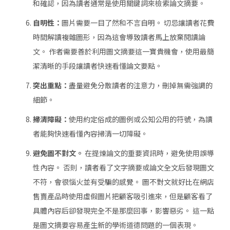
和確認，因為讀者通常是使用關鍵詞來檢索論文摘要。
自明性：
圖片需要一目了然和不言自明。 切忌讓讀者花費
時間解讀複雜圖形，因為這會導致讀者馬上放棄閱讀論
文。 作者需要善於利用圖文摘要這一寶貴機會，使用最簡
潔清晰的手段讓讀者快速看懂論文要點。
突出重點：
盡量避免分散讀者的注意力，刪掉無需強調的
細節。
掃清障礙：
使用約定俗成的圖例或公知公用的符號，為讀
者能夠快速看懂內容掃清一切障礙。
避免圖不對文。
在提煉論文的重要資訊時，避免使用誤導
性內容。 否則，讀者看了文字摘要或論文全文后發現圖文
不符，會很惱火並有受騙的感覺。 圖不對文就好比在網店
售賣產品時使用虛假圖片把顧客吸引進來，但是顧客看了
具體內容后卻發現完全不是那麼回事，影響惡劣。 這一點
是圖文摘要容易產生新的學術道德問題的一個表現。