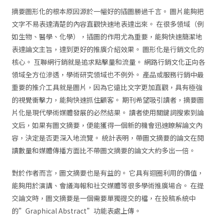
摘要圖形化的根本原因源於一幅好的插圖勝過千言。 圖片能夠把
文字不易表達清楚的內容直觀快速地表達出來。 在很多領域（例
如生物、醫學、化學），插圖的作用尤為重要，能夠快速簡潔地
表達論文主旨，達到更好的推廣介紹效果。 圖形化是行銷文化的
核心。 互聯網行銷就是追求點擊量和流量。 網路行銷文化正向各
領域全方位滲透，學術研究領域也不例外。 產品或服務行銷中最
重要的推介工具就是圖片，因為它遠比文字更加直觀，具有極強
的視覺衝擊力，能夠快速抓住顧客。 期刊希望吸引讀者，摘要圖
片化是現代學術媒體發展的必然結果。 讀者使用關鍵詞搜索到論
文后，如果有圖文摘要，便能獲得一個新的機會迅速瞭解論文內
容，決定是否更深入地流覽。 統計表明，帶圖文摘要的論文在閱
讀數量和媒體傳播方面比不帶圖文摘要的論文大約多出一倍。
對於作者而言，圖文摘要也是有益的。 它具有迴圈利用的價值，
能夠用於演講、會議海報和社交媒體等很多學術推廣場合。 在提
交論文時，圖文摘要是一個需要單獨提交的檔，在投稿系統中
的”Graphical Abstract”功能表處上傳。