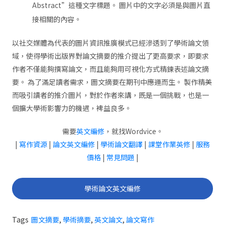
Abstract”這種文字標題。 圖片中的文字必須是與圖片直
接相關的內容。
以社交媒體為代表的圖片資訊推廣模式已經滲透到了學術論文領
域，使得學術出版界對論文摘要的推介提出了更高要求，即要求
作者不僅能夠撰寫論文，而且能夠用可視化方式精鍊表述論文摘
要。 為了滿足讀者需求，圖文摘要在期刊中應運而生。 製作精美
而吸引讀者的推介圖片，對於作者來講，既是一個挑戰，也是一
個擴大學術影響力的機遇，裨益良多。
需要
英文編修
，就找Wordvice。
|
寫作資源
|
論文英文編修
|
學術論文翻譯
|
課堂作業英修
|
服務
價格
|
常見問題
|
學術論文英文編修
Tags
圖文摘要
,
學術摘要
,
英文論文
,
論文寫作