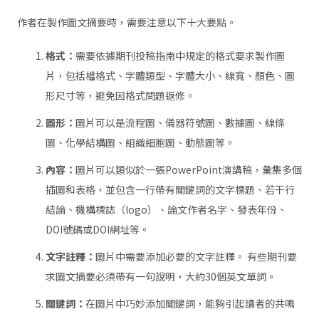
作者在製作圖文摘要時，需要注意以下十大要點。
格式：
需要依據期刊投稿指南中規定的格式要求製作圖
片，包括檔格式、字體類型、字體大小、線寬、顏色、圖
形尺寸等，避免因格式問題返修。
圖形：
圖片可以是流程圖、儀器符號圖、數據圖、線條
圖、化學結構圖、組織細胞圖、動態圖等。
內容：
圖片可以類似於一張PowerPoint演講稿，彙集多個
插圖和表格，並包含一行帶有關鍵詞的文字標題、若干行
結論、機構標誌（logo）、論文作者名字、發表年份、
DOI號碼或DOI網址等。
文字註釋：
圖片中需要添加必要的文字註釋。 有些期刊要
求圖文摘要必須帶有一句說明，大約30個英文單詞。
關鍵詞：
在圖片中巧妙添加關鍵詞，能夠引起讀者的共鳴