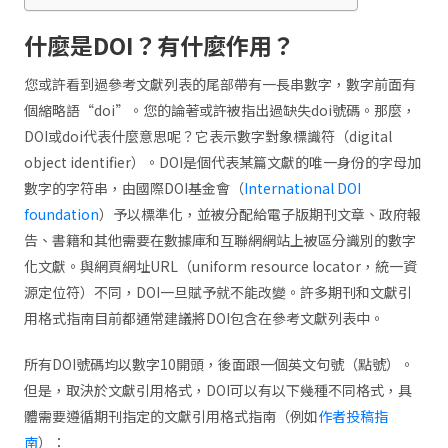
什麼是DOI？有什麼作用？
您或許看到過參考文獻列表的尾部帶有一長串數字，數字前面有
個縮略語“doi”。您的論著或許被指出過缺失doi號碼。那麼，
DOI或doi代表什麼意思呢？它表示數字對象標識符（digital
object identifier）。DOI是個代表某篇文獻的唯一身份的字母加
數字的字符串，由國際DOI基金會（
International DOI
foundation
）予以標準化，並被分配給電子版期刊文章、政府報
告、書籍和其他需要在數據庫和互聯網網站上被區分識別的數字
化文獻。與網頁網址URL（uniform resource locator，統一資
源定位符）不同，DOI一旦賦予就不能改變。許多期刊和文獻引
用格式指南目前都通常建議將DOI包含在參考文獻列表中。
所有DOI號碼均以數字10開頭，後面跟一個英文句號（點號）。
但是，取決於文獻引用格式，DOI可以有以下幾種不同格式，具
體需要遵循期刊指定的文獻引用格式指南（例如
作者投稿指
南
）：