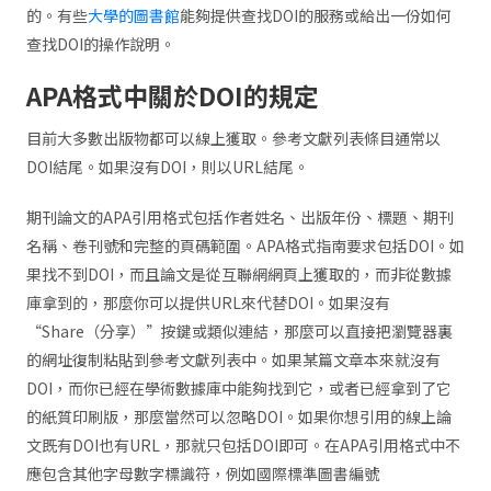
的。有些
大學的圖書館
能夠提供查找DOI的服務或給出一份如何
查找DOI的操作說明。
APA格式中關於DOI的規定
目前大多數出版物都可以線上獲取。參考文獻列表條目通常以
DOI結尾。如果沒有DOI，則以URL結尾。
期刊論文的APA引用格式包括作者姓名、出版年份、標題、期刊
名稱、卷刊號和完整的頁碼範圍。APA格式指南要求包括DOI。如
果找不到DOI，而且論文是從互聯網網頁上獲取的，而非從數據
庫拿到的，那麼你可以提供URL來代替DOI。如果沒有
“Share（分享）”按鍵或類似連結，那麼可以直接把瀏覽器裏
的網址復制粘貼到參考文獻列表中。如果某篇文章本來就沒有
DOI，而你已經在學術數據庫中能夠找到它，或者已經拿到了它
的紙質印刷版，那麼當然可以忽略DOI。如果你想引用的線上論
文既有DOI也有URL，那就只包括DOI即可。在APA引用格式中不
應包含其他字母數字標識符，例如國際標準圖書編號