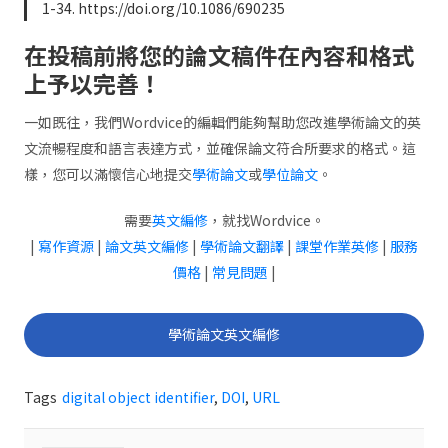
1-34. https://doi.org/10.1086/690235
在投稿前將您的論文稿件在內容和格式
上予以完善！
一如既往，我們Wordvice的編輯們能夠幫助您改進學術論文的英
文流暢程度和語言表達方式，並確保論文符合所要求的格式。這
樣，您可以滿懷信心地提交
學術論文
或
學位論文
。
需要
英文編修
，就找Wordvice。
|
寫作資源
|
論文英文編修
|
學術論文翻譯
|
課堂作業英修
|
服務
價格
|
常見問題
|
學術論文英文編修
Tags
digital object identifier
,
DOI
,
URL