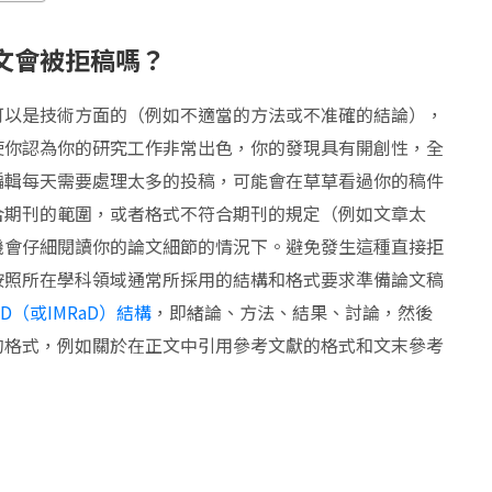
文會被拒稿嗎？
可以是技術方面的（例如不適當的方法或不准確的結論），
使你認為你的研究工作非常出色，你的發現具有開創性，全
編輯每天需要處理太多的投稿，可能會在草草看過你的稿件
合期刊的範圍，或者格式不符合期刊的規定（例如文章太
機會仔細閱讀你的論文細節的情況下。避免發生這種直接拒
按照所在學科領域通常所採用的結構和格式要求準備論文稿
RD（或IMRaD）結構
，即緒論、方法、結果、討論，然後
的格式，例如關於在正文中引用參考文獻的格式和文末參考