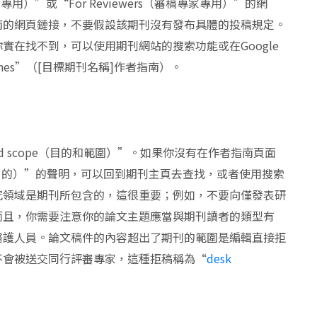
輯專用）”或“For Reviewers（審稿專家專用）”的網
南的網頁鏈接，不要假設該期刊沒有發布具體的投稿規定。
實在找不到，可以使用期刊網站的搜索功能或在Google
guidelines”（[目標期刊名稱]作者指南）。
nd scope（目的和範圍）”。如果你沒有在作者指南頁面
（目的）”的聲明，可以回到期刊主頁去查找，或者使用搜索
究領域是期刊所包含的，這很重要；例如，不要向僅發表研
而且，你需要注意你的論文主題應當與期刊讀者的類型有
醫護人員。論文稿件的內容超出了期刊的範圍是編輯直接拒
不會被送交同行評審專家，這種拒稿稱為“
desk