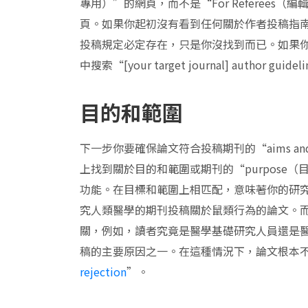
專用）”的網頁，而不是“For Referees（編
頁。如果你起初沒有看到任何關於作者投稿指
投稿規定必定存在，只是你沒找到而已。如果你
中搜索“[your target journal] author 
目的和範圍
下一步你要確保論文符合投稿期刊的“aims a
上找到關於目的和範圍或期刊的“purpose
功能。在目標和範圍上相匹配，意味著你的研
究人類醫學的期刊投稿關於鼠類行為的論文。
關，例如，讀者究竟是醫學基礎研究人員還是
稿的主要原因之一。在這種情況下，論文根本
rejection
”。