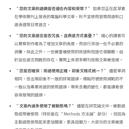
“ 您的文章的語調是否適合內容和受眾？”
如果您正在起草要
在學術期刊上發表的電腦科學文章，則不宜使用習慣用語和口
語表達等日常語言。
“ 您的文章語言是否冗長，且表達方式重疊？”
細心的讀者可
以覺察到作者為了增加文章的長度，而自行添加一些不必要的
詞彙。除此之外，一些被重複使用的術語和短語也很顯眼。由
於這些語言問題的存在，實際上有很多期刊投稿文章被拒絕。
“ 您是否確保：術語使用正確，前後文格式統一？”
儘管單詞
相同，但出現前後不一致的拼寫錯誤，標點符號使用規範的不
一致以及專業術語的使用錯誤，帶來含義的變化，都是讀者很
容易發現的錯誤。
“ 文章內過多使用了被動態嗎？”
儘管在研究論文中，被動語
態經常被使用（特別是在“ Methods 方法論”部分），但因為
主動語態使用起來更加簡潔，更具說服力，大部分的文章被建