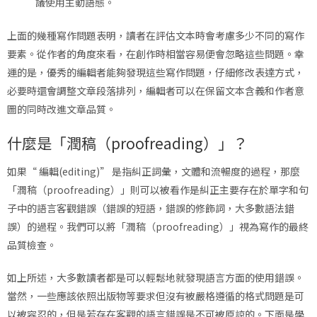
議使用主動語態。
上面的幾種寫作問題表明，讀者在評估文本時會考慮多少不同的寫作
要素。從作者的角度來看，在創作時相當容易便會忽略這些問題。幸
運的是，優秀的編輯者能夠發現這些寫作問題，仔細修改表達方式，
必要時還會調整文章段落排列，編輯者可以在保留文本含義和作者意
圖的同時改進文章品質。
什麼是「潤稿（proofreading）」？
如果“ 編輯(editing)” 是指糾正詞彙，文體和流暢度的過程，那麼
「潤稿（proofreading）」則可以被看作是糾正主要存在於單字和句
子中的語言客觀錯誤（錯誤的短語，錯誤的修飾詞，大多數語法錯
誤）的過程。我們可以將「潤稿（proofreading）」視為寫作的最終
品質檢查。
如上所述，大多數讀者都是可以輕鬆地就發現語言方面的使用錯誤。
當然，一些應該依照出版物等要求但沒有被嚴格遵循的格式問題是可
以被容忍的，但是若存在客觀的語言錯誤是不可被原諒的。下面是學