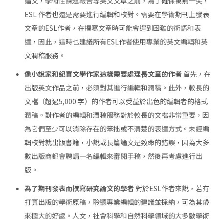
論文，學術性課題報告等英文文章之前，為了確保萬無一失，
ESL​​ 作者也還是需要進行編輯和校對。需要在學術期刊上發表
文章的ESL作者，在撰寫文章時可能會遇到困難的術語和表
達，因此，這時也建議所有ESL作者使用專業的英文編輯和英
文潤稿服務。
像小說家和紀實文學作家這樣需要處理長文章的作者
首先，在
出版英文作品之前，必須對其進行編輯和潤稿。此外，較長的
文檔（超過5,000 字）的作者可以受益於出色的編輯者的格式
潤稿。對作者的編輯和潤稿服務對於較長的文檔非常重要，因
為它們至少可以消除存在的笨拙或不清楚的表達方式。未經編
輯校對就出版書籍，小說或長篇論文是致命的錯誤，因為大多
數出版商都會聘請一名編輯來審閱手稿，然後再考慮進行出
版。
為了期刊發表而撰寫研究論文的學者
對於ESL作者來說，若有
打算出版的學術原稿，聆聽專業編輯的建議並採納，可為其帶
來極大的好處。人文，社會科學和自然科學領域的大多數學術