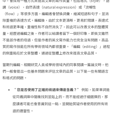
中，會採用一種方式來提高文章的寫作質量，包括格式（style），語
調（voice），自然表達（natural expression）或「流暢性
（flow）」等很多方面。編輯者會替換詞彙，縮減短語和句子，並消
除重複的表達方式。編輯後，由於文本更清晰，更易於閱讀，表達式
和術語更準確，重複性和不自然消失了，因此可以改善文本的整體質
量。經歷過編輯之後，作者可以給讀者留下一個好印象，即英文雖然
不是該作者的母語，但是作者的英文寫作能力也完全沒有問題。高品
質的寫作技能在所有學術領域內都很重要。「編輯（editing）」過程
的側重點在於文章整體，通過從整體上修改來提高文章品質。
當期刊編輯、相關研究人員或學術領域內的同事閱讀一篇論文時，他
們一般會提出一些基本問題來評估文章的品質。以下是一些有關語言
和格式的問題。
“ 您是否使用了正確的術語來傳達含義？”
例如，如果單詞是
從同義詞庫中隨機找到並貼上的，而不是經過仔細選擇的，那
麼讀者可能也會意識到這一點，並開始質疑作者使用的所有術
語的適當性。