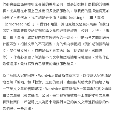
們都會面臨該選擇哪家專業的編修公司，或是該選擇什麼樣的兼職編
輯。尤其是在市面上已推出很多此類服務的，讓我們的選擇變得更加
困難了。更何況，我們總是分不清「編輯（editing）」和「潤稿
（proofreading）」。我們不知道一篇研究論文是否只需要「編輯」
即可，而需要提交給期刊的論文是否必須要經過「校對」才行。「編
輯」和「潤稿」雖然都同為審閱過程的一部分，但是兩者之間到底有
什麼區別，根據文章的不同類型，有的偏向學術類（例如期刊投稿論
文、學位論文等），有的是偏向專業應用類（例如簡歷、求職信
等），作者必須要了解清楚不同文章類型所適用何種服務，才能作出
最優選擇，最終得到自己想要的編修服務結果。
為了解除大家的困惑，Wordvice 霍華斯撰寫本文，以便讓大家更清楚
地理解「編輯」和「校對」之間的區別，也順便幫助大家詳細地了解
一下英文文章的審閱過程。Wordvice 霍華斯作為一家專業的英文編輯
和英文潤稿（英文編修）公司，每年都會接收成千上萬的學術文章編
輯潤稿案件，希望藉此文為將來需要對自己的英文文章進行編修的作
者們提供一些建議。