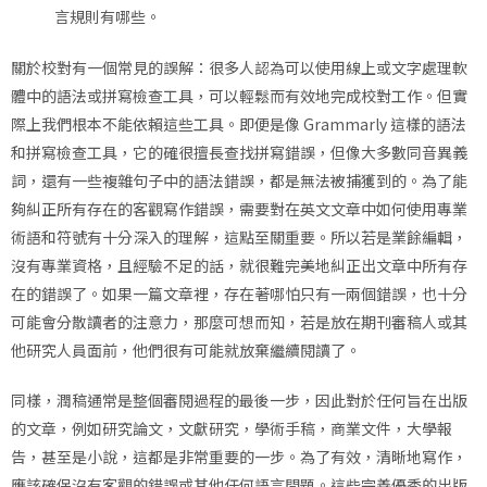
言規則有哪些。
關於校對有一個常見的誤解：很多人認為可以使用線上或文字處理軟
體中的語法或拼寫檢查工具，可以輕鬆而有效地完成校對工作。但實
際上我們根本不能依賴這些工具。即便是像 Grammarly 這樣的語法
和拼寫檢查工具，它的確很擅長查找拼寫錯誤，但像大多數同音異義
詞，還有一些複雜句子中的語法錯誤，都是無法被捕獲到的。為了能
夠糾正所有存在的客觀寫作錯誤，需要對在英文文章中如何使用專業
術語和符號有十分深入的理解，這點至關重要。所以若是業餘編輯，
沒有專業資格，且經驗不足的話，就很難完美地糾正出文章中所有存
在的錯誤了。如果一篇文章裡，存在著哪怕只有一兩個錯誤，也十分
可能會分散讀者的注意力，那麼可想而知，若是放在期刊審稿人或其
他研究人員面前，他們很有可能就放棄繼續閱讀了。
同樣，潤稿通常是整個審閱過程的最後一步，因此對於任何旨在出版
的文章，例如研究論文，文獻研究，學術手稿，商業文件，大學報
告，甚至是小說，這都是非常重要的一步。為了有效，清晰地寫作，
應該確保沒有客觀的錯誤或其他任何語言問題。這些完善優秀的出版