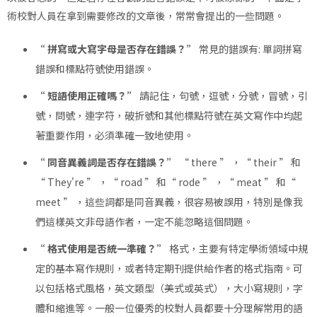
術校對人員在拿到需要修改的文章後，常常會提出的一些問題。
“ 拼寫或大寫字母是否存在錯誤？”
常見的錯誤有: 單詞拼寫
錯誤和標點符號使用錯誤。
“ 短語使用正確嗎？”
請記住，句號，逗號，分號，冒號，引
號，問號，連字符，破折號和其他標點符號在英文寫作中均起
著重要作用，必須準確一致地使用。
“ 同音異義詞是否存在錯誤？”
“ there ” ，“ their ” 和
“ They're ” ，“ road ” 和“ rode ” ，“ meat ” 和“
meet ” ，這些詞都是同音異義，很容易被誤用，特別是像我
們這樣英文非母語作者，一定不能忽略這個問題。
“ 格式使用是否統一準確？”
格式，主要有特定學術領域中規
定的基本寫作規則，或者特定期刊提供給作者的格式指南。可
以包括格式風格，英文類型（美式或英式），大小寫規則，字
體和縮進等。一般一位優秀的校對人員都要十分理解常用的語