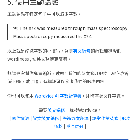
5. 使用主動語態
主動語態在特定句子中可以減少字數。
例: The XYZ was measured through mass spectroscopy.
Mass spectroscopy measured the XYZ.
以上就是縮減字數的小技巧。負責
英文編修
的編輯能夠降低
wordiness , 使英文整體更簡潔。
想請專家幫你免費縮減字數嗎? 我們的英文修改服務已經包含縮
減10%字數了喔，有興趣可以參考我們的服務內容。
你也可以使用
Wordvice AI 字數計算機
，即時掌握文件字數。
需要
英文編修
，就找Wordvice。
|
寫作資源
|
論文英文編修
|
學術論文翻譯
|
課堂作業英修
|
服務
價格
|
常見問題
|