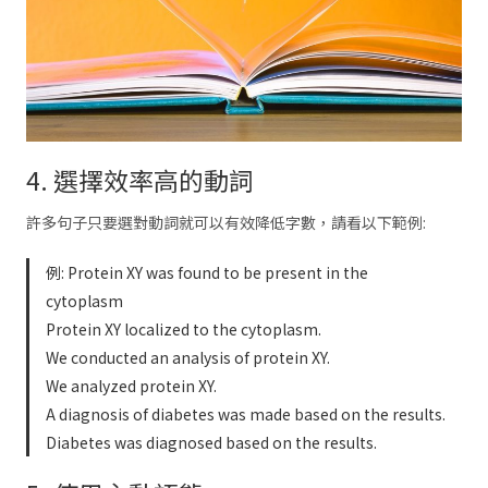
4. 選擇效率高的動詞
許多句子只要選對動詞就可以有效降低字數，請看以下範例:
例: Protein XY was found to be present in the
cytoplasm
Protein XY localized to the cytoplasm.
We conducted an analysis of protein XY.
We analyzed protein XY.
A diagnosis of diabetes was made based on the results.
Diabetes was diagnosed based on the results.