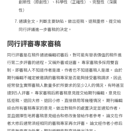
創新性（原創性）、科學性（正確性）、完整性（深廣
性）
通讀全文，判斷主要缺陷，做出拒稿、退稿重修、提交給
同行評議進一步審稿的決定。
同行評審專家審稿
同行評審是在稿件通過編輯初審后，對可能有發表價值的稿件進
行第二步評審的過程，又稱外審或送審。 專家審稿多採用雙盲
制，即審稿人不知道作者是誰，作者也不知道審稿人是誰。 由於
期刊編輯不確定被邀請的審稿專家是否能夠接受審稿請求，因此
經常發生實際審稿人數量多於所要求的至少2人的情況，有時甚至
達到5人評審。 專家審稿后將審稿意見提交給期刊編輯，意見包
括拒稿、退回大修、退回小修、直接錄用等幾種情況。 期刊編輯
綜合所有審稿專家的意見，做出對稿件的處置決定並通知作者，
並且選擇性地將審稿意見組合和修改後發給作者參考。 論文在作
者大修后通常須經相同的審稿專家再次評審。 論文經作者小修后
可能無需再次外審，期刊編輯能夠直接做出決定。