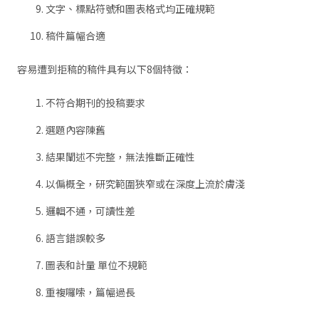
文字、標點符號和圖表格式均正確規範
稿件篇幅合適
容易遭到拒稿的稿件具有以下8個特徵：
不符合期刊的投稿要求
選題內容陳舊
結果闡述不完整，無法推斷正確性
以偏概全，研究範圍狹窄或在深度上流於膚淺
邏輯不通，可讀性差
語言錯誤較多
圖表和計量 單位不規範
重複囉嗦，篇幅過長