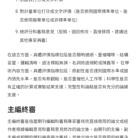
對計量單位打分或文字評價（是否使用國際標準單位，是
否使用廢棄單位或非標準單位）
總評分和審稿意見（拒稿，退回修改，直接錄用，建議送
其他專家再審）
在語言方面，具體評價指標包括是否簡明通順、重複囉嗦、結構
妥當、邏輯清晰、語法標點無誤、名詞術語規範或陳舊等。 在學
術內容方面，具體評價指標包括：原創性是否達到國際水準或國
內領先水準，是否有新觀點，是否重複他人工作等；科學性是否
有正確的計算或實驗結果支援；完整性和論點是否有充分的論據
支援。
主編終審
主編終審是指當期刊編輯和審稿專家審核完直接錄用的論文或經
作者根據編輯意見和審稿意見修改的論文後，由期刊的主編、副
主編或相關的學科編委再次審核，並做出論文是否錄用的終審決