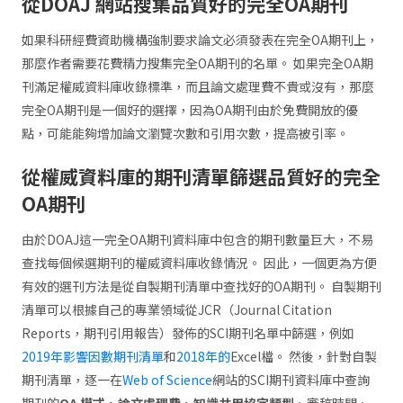
從DOAJ 網站搜集品質好的完全OA期刊
如果科研經費資助機構強制要求論文必須發表在完全OA期刊上，
那麼作者需要花費精力搜集完全OA期刊的名單。 如果完全OA期
刊滿足權威資料庫收錄標準，而且論文處理費不貴或沒有，那麼
完全OA期刊是一個好的選擇，因為OA期刊由於免費開放的優
點，可能能夠增加論文瀏覽次數和引用次數，提高被引率。
從權威資料庫的期刊清單篩選品質好的完全
OA
期刊
由於DOAJ這一完全OA期刊資料庫中包含的期刊數量巨大，不易
查找每個候選期刊的權威資料庫收錄情況。 因此，一個更為方便
有效的選刊方法是從自製期刊清單中查找好的OA期刊。 自製期刊
清單可以根據自己的專業領域從JCR（Journal Citation
Reports，期刊引用報告）發佈的SCI期刊名單中篩選，例如
2019年影響因數期刊清單
和
2018年的
Excel檔。 然後，針對自製
期刊清單，逐一在
Web of Science
網站的SCI期刊資料庫中查詢
期刊的
OA 模式、論文處理費、知識共用協定類型
、審稿時間、