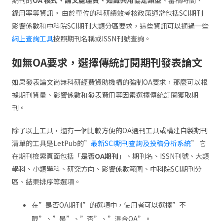
錄用率等資訊。 由於單位的科研績效考核政策通常包括SCI期刊
影響係數和中科院SCI期刊大類分區要求，這些資訊可以通過一些
網上查詢工具
按照期刊名稱或ISSN刊號查詢。
如無
OA
要求，選擇傳統訂閱期刊發表論文
如果發表論文尚無科研經費資助機構的強制OA要求，那麼可以根
據期刊質量、影響係數和發表費用等因素選擇傳統訂閱獲取期
刊。
除了以上工具，還有一個比較方便的OA選刊工具或構建自製期刊
清單的工具是LetPub的”
最新SCI期刊查詢及投稿分析系統
” 它
在期刊檢索頁面包括「
是否OA期刊
」、期刊名、ISSN刊號、大類
學科、小類學科、研究方向、影響係數範圍、中科院SCI期刊分
區、結果排序等選項。
在”是否OA期刊”的選項中，使用者可以選擇”不
限”、”是”、”否”、”混合OA”。